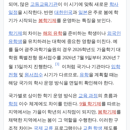
되며, 많은
고등교육기관
이 이 시기에 맞춰 새로운
학사
일정
을 시작한다. 반면
대한민국
과
일본
은 주로 봄에 학
기가 시작되는
봄학기제
를 운영하는 특징을 보인다.
학기제
의 차이는
해외 유학
을 준비하는 학생이나
외국인
유학생
을 유치하려는 대학에 중요한 영향을 미친다. 예
를 들어 광주과학기술원의 경우 2026학년도 가을학기 대
학원 특별전형 원서접수를 2026년 7월 9일부터 2026년 7
[3]
월 15일까지 진행한다.
이처럼 국가나 기관마다
입학
전형
및
원서접수
시기가 다르므로,
유학
을 계획할 때는
해당 국가의 학사 운영 방식을 면밀히 확인해야 한다.
국가별로 상이한 학기 운영 방식은
교육 과정
의 흐름과
학점
이수 체계에도 차이를 만든다.
9월 학기제
를 따르는
지역에서는 가을이 학년의 시작점이 되지만,
봄학기제
를
채택한 지역에서는 봄이 그 역할을 수행한다. 이러한 구
조적 차이는
국제 교류
프로그램이나
교환 학생
제도를