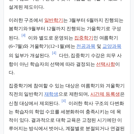
설계된 제도이다.
이러한 구조에서
일반학기
는 3월부터 6월까지 진행되는
봄학기와 9월부터 12월까지 진행되는 가을학기로 구성
[4]
된다.
이와 별도로 운영되는
집중학기
인 여름학기
(6~7월)와 겨울학기(12~1월)에는
전공과목
및
교양과목
[4]
의 일부가 개설된다.
다만, 집중학기 수강은 의무 사
항이 아닌 학습자의 선택에 따라 결정되는
선택사항
이
다.
집중학기에 참여할 수 있는 대상은 여름학기와 겨울학기
직전의 일반학기
재학생
으로 제한되며,
시간제 등록생
은
[4]
신청 대상에서 제외된다.
이러한 학사 구조의 다변화
는 학습자의 학업 수요를 세분화하여 충족시키는 데 목
적이 있다. 결과적으로 대학 교육은 고정된 시기에만 이
루어지는 방식에서 벗어나, 계절별로 분절되거나 연결된