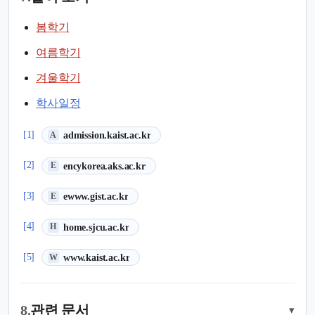
봄학기
여름학기
겨울학기
학사일정
(새 탭에서 열림)
[1]
admission.kaist.ac.kr
A
(새 탭에서 열림)
[2]
encykorea.aks.ac.kr
E
(새 탭에서 열림)
[3]
ewww.gist.ac.kr
E
(새 탭에서 열림)
[4]
home.sjcu.ac.kr
H
(새 탭에서 열림)
[5]
www.kaist.ac.kr
W
8.
관련 문서
▾