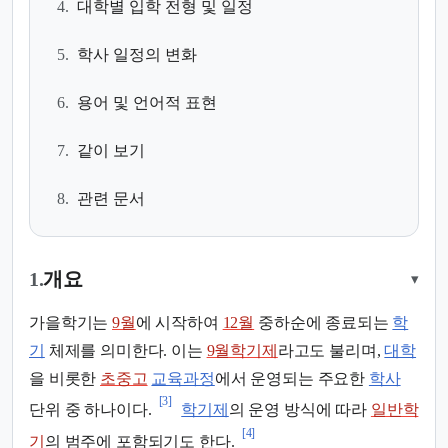
4.
대학별 입학 전형 및 일정
5.
학사 일정의 변화
6.
용어 및 언어적 표현
7.
같이 보기
8.
관련 문서
1.
개요
▾
가을학기는
9월
에 시작하여
12월
중하순에 종료되는
학
기
체제를 의미한다. 이는
9월학기제
라고도 불리며,
대학
을 비롯한
초중고
교육과정
에서 운영되는 주요한
학사
[3]
단위 중 하나이다.
학기제
의 운영 방식에 따라
일반학
[4]
기
의 범주에 포함되기도 한다.