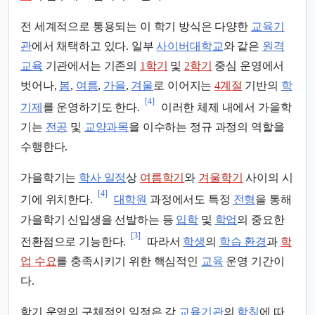
전 세계적으로 통용되는 이 학기 방식은 다양한
교육기
관
에서 채택하고 있다. 일부
사이버대학교
와 같은
원격
교육
기관에서는 기존의
1학기
및
2학기
중심 운영에서
벗어나,
봄
,
여름
,
가을
,
겨울
로 이어지는
4계절
기반의
학
[4]
기제
를 운영하기도 한다.
이러한 체제 내에서 가을학
기는
전공
및
교양과목
을 이수하는 정규 과정의 역할을
수행한다.
가을학기는
학사 일정
상
여름학기
와
겨울학기
사이의 시
[4]
기에 위치한다.
대학원
과정에서도 특정
전형
을 통해
가을학기 신입생을 선발하는 등
입학
및
학업
의 중요한
[3]
전환점으로 기능한다.
따라서
학생
의
학습 환경
과
학
업 수요
를 충족시키기 위한 핵심적인
교육
운영 기간이
다.
학기 운영의 구체적인 일정은 각
교육기관
의
학칙
에 따