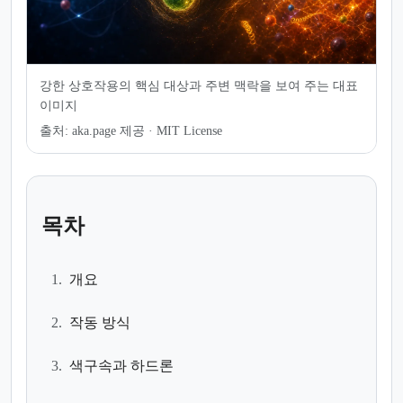
강한 상호작용의 핵심 대상과 주변 맥락을 보여 주는 대표
이미지
출처:
aka.page 제공 · MIT License
목차
1.
개요
2.
작동 방식
3.
색구속과 하드론