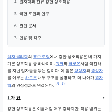
4.
원자핵과 잔류 강한 상호작용
5.
극한 조건과 연구
6.
관련 문서
7.
인용 및 각주
입자 물리학
의
표준 모형
에서 강한 상호작용은 네 가지
기본 상호작용 중 하나이며,
쿼크
와
글루온
처럼 색전하
를 지닌 입자들을 묶는 힘이다. 이 힘은
양성자
와
중성자
를 이루는
하드론
내부 구조를 설명하고, 더 나아가
원자
[1]
[3]
핵
의 안정성과도 연결된다.
1.
개요
▾
강한 상호작용은 이름처럼 매우 강하지만, 작용 범위는