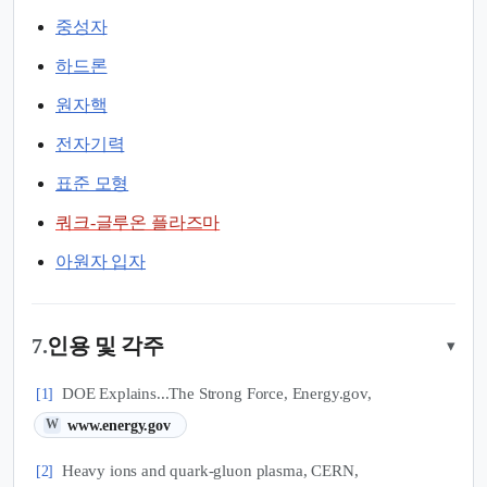
중성자
하드론
원자핵
전자기력
표준 모형
쿼크-글루온 플라즈마
아원자 입자
7.
인용 및 각주
▾
DOE Explains...The Strong Force, Energy.gov,
[1]
(새 탭에서 열림)
www.energy.gov
W
Heavy ions and quark-gluon plasma, CERN,
[2]