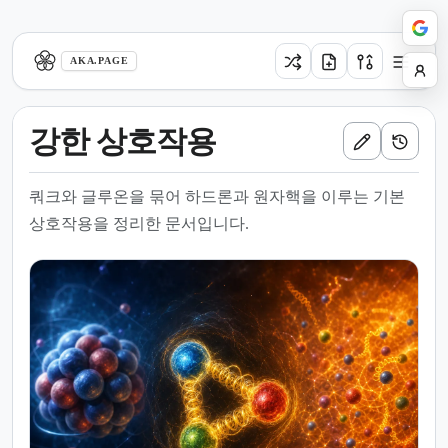
aka.page
AKA.PAGE
강한 상호작용
쿼크와 글루온을 묶어 하드론과 원자핵을 이루는 기본
상호작용을 정리한 문서입니다.