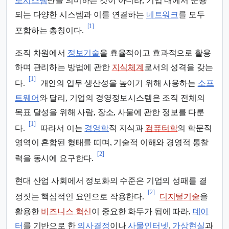
보시스템
만을 의미하는 것이 아니라, 기업 내에서 운용
되는 다양한 시스템과 이를 연결하는
네트워크
를 모두
[1]
포함하는 총칭이다.
조직 차원에서
정보기술
을 효율적이고 효과적으로 활용
하며 관리하는 방법에 관한
지식체계
로서의 성격을 갖는
[1]
다.
개인의 업무 생산성을 높이기 위해 사용하는
소프
트웨어
와 달리, 기업의 경영정보시스템은 조직 전체의
목표 달성을 위해 사람, 장소, 사물에 관한 정보를 다룬
[1]
다.
따라서 이는
경영학
적 지식과
컴퓨터학
의 학문적
영역이 혼합된 형태를 띠며, 기술적 이해와 경영적 통찰
[2]
력을 동시에 요구한다.
현대 산업 사회에서 정보화의 수준은 기업의 성패를 결
[2]
정짓는 핵심적인 요인으로 작용한다.
디지털기술
을
활용한
비즈니스 혁신
이 중요한 화두가 됨에 따라,
데이
터
를 기반으로 한
의사결정
이나
사물인터넷
,
가상현실
과