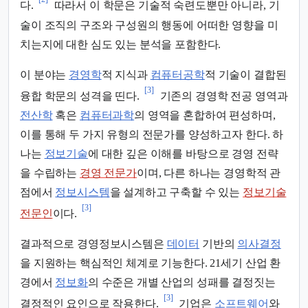
다.
따라서 이 학문은 기술적 숙련도뿐만 아니라, 기
술이 조직의 구조와 구성원의 행동에 어떠한 영향을 미
치는지에 대한 심도 있는 분석을 포함한다.
이 분야는
경영학
적 지식과
컴퓨터공학
적 기술이 결합된
[3]
융합 학문의 성격을 띤다.
기존의 경영학 전공 영역과
전산학
혹은
컴퓨터과학
의 영역을 혼합하여 편성하며,
이를 통해 두 가지 유형의 전문가를 양성하고자 한다. 하
나는
정보기술
에 대한 깊은 이해를 바탕으로 경영 전략
을 수립하는
경영 전문가
이며, 다른 하나는 경영학적 관
점에서
정보시스템
을 설계하고 구축할 수 있는
정보기술
[3]
전문인
이다.
결과적으로 경영정보시스템은
데이터
기반의
의사결정
을 지원하는 핵심적인 체계로 기능한다. 21세기 산업 환
경에서
정보화
의 수준은 개별 산업의 성패를 결정짓는
[3]
결정적인 요인으로 작용한다.
기업은
소프트웨어
와