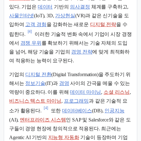
있다. 기업은
데이터
기반의
의사결정
체계를 구축하고,
사물인터넷
(IoT), 3D,
가상현실
(VR)과 같은 신기술을 도
입하여
고객 경험
을 강화하는 새로운
디지털 전략
을 수
[4]
립한다.
이러한 기술적 변화 속에서 기업이 시장 경쟁
에서
경쟁 우위
를 확보하기 위해서는 기술 자체의 도입
을 넘어, 해당 기술을 기업의
경영 전략
에 맞게 최적화하
여 적용하는 능력이 요구된다.
기업의
디지털 전환
(Digital Transformation)을 주도하기 위
해서는
정보기술
(IT)과
경영
사이의 간극을 메울 수 있는
역량이 중요하다. 이를 위해
데이터 마이닝
,
소셜 리스닝
,
비즈니스 텍스트 마이닝
,
프로그래밍
과 같은 기술적 요
[4]
소가 활용된다.
또한
데이터베이스
(DB),
인공지능
(AI),
엔터프라이즈 시스템
인 SAP 및 Salesforce와 같은 도
구들이 경영 현장에 창의적으로 적용된다. 최근에는
Agentic AI 기반의
지능형 자동화
기술이 등장하며 기업