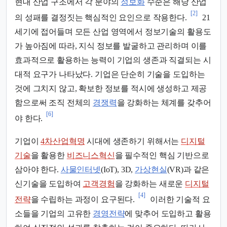
현대 산업 구조에서 각 분야의
정보화
수준은 해당 산업
[2]
의 성패를 결정짓는 핵심적인 요인으로 작용한다.
21
세기에 접어들며 모든 산업 영역에서 정보기술의 활용도
가 높아짐에 따라, 지식 정보를 발굴하고 관리하며 이를
효과적으로 활용하는 능력이 기업의 생존과 직결되는 시
대적 요구가 나타났다. 기업은 단순히 기술을 도입하는
것에 그치지 않고, 확보한 정보를 적시에 생성하고 제공
함으로써 조직 전체의
경쟁력
을 강화하는 체계를 갖추어
[6]
야 한다.
기업이
4차산업혁명
시대에 생존하기 위해서는
디지털
기술
을 활용한
비즈니스혁신
을 필수적인 핵심 기반으로
삼아야 한다.
사물인터넷
(IoT), 3D,
가상현실
(VR)과 같은
신기술을 도입하여
고객경험
을 강화하는 새로운
디지털
[4]
전략
을 수립하는 과정이 요구된다.
이러한 기술적 요
소들을 기업의 고유한
경영전략
에 맞추어 도입하고 활용