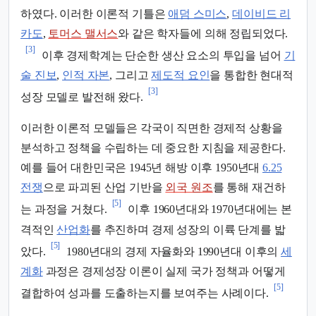
하였다. 이러한 이론적 기틀은
애덤 스미스
,
데이비드 리
카도
,
토머스 맬서스
와 같은 학자들에 의해 정립되었다.
[3]
이후 경제학계는 단순한 생산 요소의 투입을 넘어
기
술 진보
,
인적 자본
, 그리고
제도적 요인
을 통합한 현대적
[3]
성장 모델로 발전해 왔다.
이러한 이론적 모델들은 각국이 직면한 경제적 상황을
분석하고 정책을 수립하는 데 중요한 지침을 제공한다.
예를 들어 대한민국은 1945년 해방 이후 1950년대
6.25
전쟁
으로 파괴된 산업 기반을
외국 원조
를 통해 재건하
[5]
는 과정을 거쳤다.
이후 1960년대와 1970년대에는 본
격적인
산업화
를 추진하며 경제 성장의 이륙 단계를 밟
[5]
았다.
1980년대의 경제 자율화와 1990년대 이후의
세
계화
과정은 경제성장 이론이 실제 국가 정책과 어떻게
[5]
결합하여 성과를 도출하는지를 보여주는 사례이다.