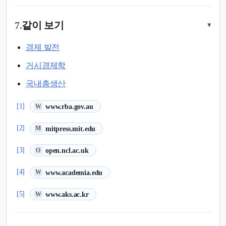
7.
같이 보기
▾
경제 발전
거시경제학
국내총생산
(새 탭에서 열림)
[1]
www.rba.gov.au
W
(새 탭에서 열림)
[2]
mitpress.mit.edu
M
(새 탭에서 열림)
[3]
open.ncl.ac.uk
O
(새 탭에서 열림)
[4]
www.academia.edu
W
(새 탭에서 열림)
[5]
www.aks.ac.kr
W