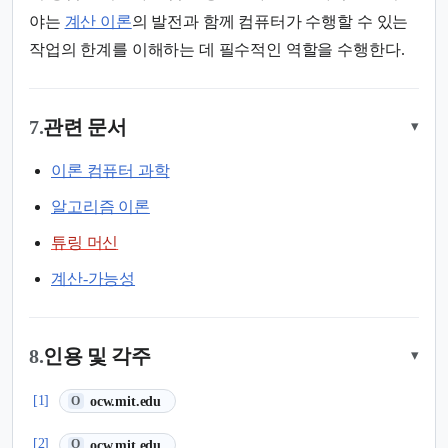
야는
계산 이론
의 발전과 함께 컴퓨터가 수행할 수 있는
작업의 한계를 이해하는 데 필수적인 역할을 수행한다.
7.
관련 문서
▾
이론 컴퓨터 과학
알고리즘 이론
튜링 머신
계산-가능성
8.
인용 및 각주
▾
(새 탭에서 열림)
[1]
ocw.mit.edu
O
(새 탭에서 열림)
[2]
ocw.mit.edu
O