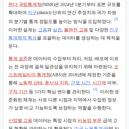
완다 국립통계청
(NISR)은 2024년 1분기부터 표본 규모를
확대하여
지구
(district) 단위의 연간 추정치와 국가 차원
[3]
의 분기별 통계 정밀도를 높이는 방식을 도입하였다.
이러한 설계는
고용
과
실업
,
불완전 고용
및 다양한
인구
통계학적 특성
을 포괄하는 데이터를 생성하는 데 목적을
둔다.
통계 표준
은 데이터의 수집부터 처리, 저장, 배포에 이르
는 전 과정에 걸쳐 일관성을 유지하기 위해 마련된다.
오
스트레일리아 통계청
(ABS)은 2018년에 제정한 기준을
통해
노동력 상태
,
종사상 지위
,
근로 시간
,
시간제
여부,
[5]
구직 기간
등 5가지 핵심 변수를 관리한다.
이러한 표
준화된 체계는 서로 다른 시점과 지역에서 수집된 정보
가 상호 비교 가능하도록 보장하는 역할을 수행한다.
산업별 고용
데이터는 특정 시점의
비농업 부문
급여 고
용 현황을 파악하는 데 활용된다.
미국 노동통계국
(BLS)