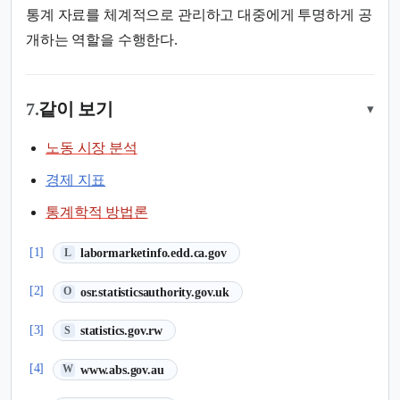
통계 자료를 체계적으로 관리하고 대중에게 투명하게 공
개하는 역할을 수행한다.
7.
같이 보기
▾
노동 시장 분석
경제 지표
통계학적 방법론
(새 탭에서 열림)
[1]
labormarketinfo.edd.ca.gov
L
(새 탭에서 열림)
[2]
osr.statisticsauthority.gov.uk
O
(새 탭에서 열림)
[3]
statistics.gov.rw
S
(새 탭에서 열림)
[4]
www.abs.gov.au
W