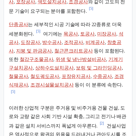
사
,
포장공사
,
색도설치공사
,
조경공사
와 같이 고도의 전
[5]
문 기술이 요구되는 분야를 포함한다.
단종공사
는 세부적인 시공 기술에 따라 22종류로 더욱
[5]
세분화된다.
여기에는
목공사
,
토공사
,
미장공사
,
석
공사
,
도장공사
,
방수공사
,
조적공사
,
비계공사
,
창호공
사
,
지붕 및 판금공사
,
철근콘크리트공사
등이 포함된다.
또한
철강구조물공사
,
위생 및 냉난방설비공사
,
기계기
구설치공사
,
상하수도설치공사
,
보링 및 그라인딩공사
,
철물공사
,
철도궤도공사
,
포장유지공사
,
수중공사
,
조경
식재공사
,
조경시설물설치공사
등이 이 분류에 속한다.
[5]
이러한 산업적 구분은 주거용 및 비주거용 건물 건설, 도
로와 교량 같은 사회 기반 시설 확충, 그리고 전기나 배관
[2]
과 같은 설치 서비스까지 폭넓게 아우른다.
건설사업
은 역사적으로 왕권의 위용을 드러내거나 관아도시를 조