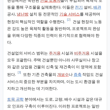
현장에서는 숙련된
건설 노동자
들이 투입되어 육체적 노
동을 통해 구조물을 실체화한다. 이들은
전기
설비,
배관
공사,
냉난방
설치 등 전문적인
기술 서비스
를 제공하며
[2]
현장의 핵심적인 역할을 수행한다.
건설 현장의 노동
은 강도 높은 육체적 활동을 동반하며, 프로젝트의 완성
을 위해 다양한 직종의 인력이 유기적으로 협력해야 한
다.
건설업의 서비스 범위는
주거용
시설과
비주거용
시설을
모두 포괄한다. 주택 건설뿐만 아니라 사무실이나 창고
와 같은 상업용 건물의 신축 및 재건축이 이 영역에 포함
[3]
된다.
또한 기존 건축물의
개보수
나
증축
작업도 건설
서비스의 중요한 부분을 차지하며, 이는 도시 환경을 유
지하고 개선하는 데 기여한다.
토목 공학
분야에서는 도로, 교량, 배수 시설과 같은 대규
모 인프라 구축이 이루어진다. 이러한 프로젝트는 일반