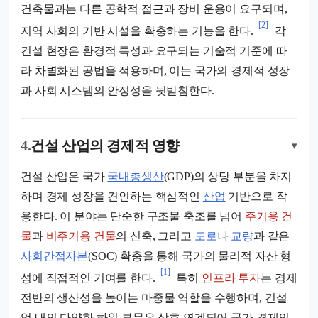
건축물과는 다른 공학적 접근과 장비 운용이 요구되며,
[2]
지역 사회의 기반 시설을 확충하는 기능을 한다.
각
건설 현장은 환경적 특성과 요구되는 기술적 기준에 따
라 차별화된 공법을 적용하며, 이는 국가의 경제적 성장
과 사회 시스템의 안정성을 뒷받침한다.
4.
건설 산업의 경제적 영향
▾
건설 산업은 국가
국내총생산
(GDP)의 상당 부분을 차지
하며 경제 성장을 견인하는 핵심적인
산업
기반으로 작
용한다. 이 분야는 단순한 구조물 축조를 넘어
주거용 건
물
과
비주거용 건물
의 신축, 그리고
도로
나
교량
과 같은
사회간접자본
(SOC) 확충을 통해 국가의 물리적 자산 형
[1]
성에 직접적인 기여를 한다.
특히
인프라 투자
는 경제
전반의 생산성을 높이는 마중물 역할을 수행하며, 건설
업 내의 다양한 하위 부문은 상호 연계되어 국가 경제의