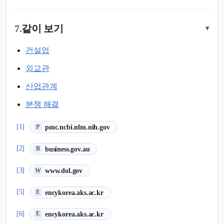
7.
같이 보기
▾
건설업
외교관
산업관계
분쟁 해결
(새 탭에서 열림)
[1]
pmc.ncbi.nlm.nih.gov
P
(새 탭에서 열림)
[2]
business.gov.au
B
(새 탭에서 열림)
[3]
www.dol.gov
W
(새 탭에서 열림)
[5]
encykorea.aks.ac.kr
E
(새 탭에서 열림)
[6]
encykorea.aks.ac.kr
E