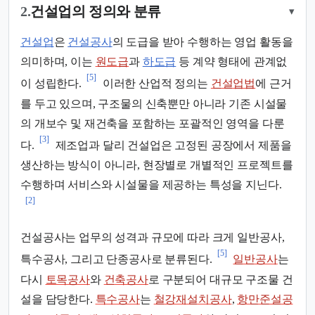
2.
건설업의 정의와 분류
▾
건설업
은
건설공사
의 도급을 받아 수행하는 영업 활동을
의미하며, 이는
원도급
과
하도급
등 계약 형태에 관계없
[5]
이 성립한다.
이러한 산업적 정의는
건설업법
에 근거
를 두고 있으며, 구조물의 신축뿐만 아니라 기존 시설물
의 개보수 및 재건축을 포함하는 포괄적인 영역을 다룬
[3]
다.
제조업과 달리 건설업은 고정된 공장에서 제품을
생산하는 방식이 아니라, 현장별로 개별적인 프로젝트를
수행하며 서비스와 시설물을 제공하는 특성을 지닌다.
[2]
건설공사는 업무의 성격과 규모에 따라 크게 일반공사,
[5]
특수공사, 그리고 단종공사로 분류된다.
일반공사
는
다시
토목공사
와
건축공사
로 구분되어 대규모 구조물 건
설을 담당한다.
특수공사
는
철강재설치공사
,
항만준설공