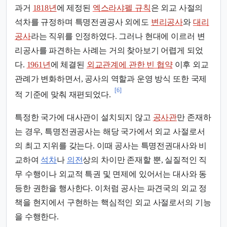
과거
1818년
에 제정된
엑스라샤펠 규칙
은 외교 사절의
석차를 규정하며 특명전권공사 외에도
변리공사
와
대리
공사
라는 직위를 인정하였다. 그러나 현대에 이르러 변
리공사를 파견하는 사례는 거의 찾아보기 어렵게 되었
다.
1961년
에 체결된
외교관계에 관한 빈 협약
이후 외교
관례가 변화하면서, 공사의 역할과 운영 방식 또한 국제
[6]
적 기준에 맞춰 재편되었다.
특정한 국가에 대사관이 설치되지 않고
공사관
만 존재하
는 경우, 특명전권공사는 해당 국가에서 외교 사절로서
의 최고 지위를 갖는다. 이때 공사는 특명전권대사와 비
교하여
석차
나
의전
상의 차이만 존재할 뿐, 실질적인 직
무 수행이나 외교적 특권 및 면제에 있어서는 대사와 동
등한 권한을 행사한다. 이처럼 공사는 파견국의 외교 정
책을 현지에서 구현하는 핵심적인 외교 사절로서의 기능
을 수행한다.