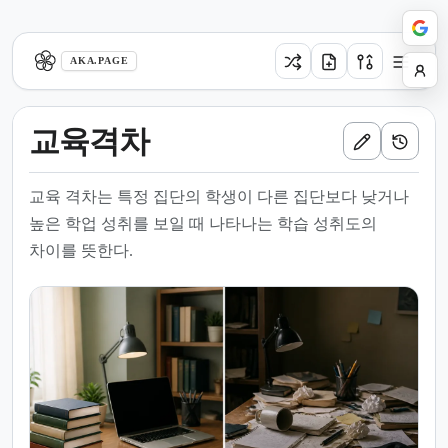
aka.page
AKA.PAGE
교육격차
교육 격차는 특정 집단의 학생이 다른 집단보다 낮거나
높은 학업 성취를 보일 때 나타나는 학습 성취도의
차이를 뜻한다.