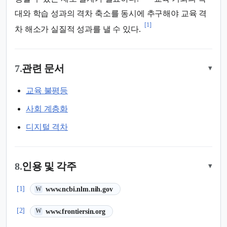
대와 학습 성과의 격차 축소를 동시에 추구해야 교육 격
[1]
차 해소가 실질적 성과를 낼 수 있다.
7.
관련 문서
▾
교육 불평등
사회 계층화
디지털 격차
8.
인용 및 각주
▾
(새 탭에서 열림)
[1]
www.ncbi.nlm.nih.gov
W
(새 탭에서 열림)
[2]
www.frontiersin.org
W