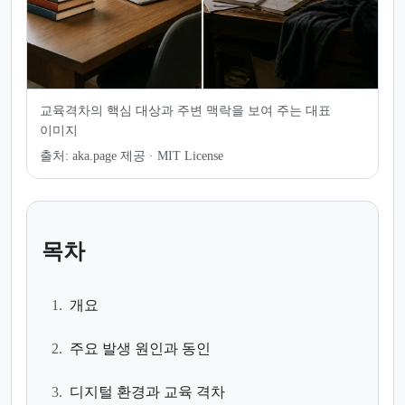
교육격차의 핵심 대상과 주변 맥락을 보여 주는 대표
이미지
출처:
aka.page 제공 · MIT License
목차
1.
개요
2.
주요 발생 원인과 동인
3.
디지털 환경과 교육 격차