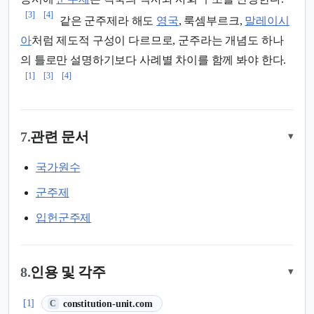
[3]
[4]
같은 군주제라 해도
영국
, 룩셈부르크,
말레이시
아
처럼 제도적 구성이 다르므로, 군주라는 개념도 하나
의 틀로만 설명하기보다 사례별 차이를 함께 봐야 한다.
[1]
[3]
[4]
7.
관련 문서
▾
국가원수
군주제
입헌군주제
8.
인용 및 각주
▾
(새 탭에서 열림)
[1]
constitution-unit.com
C