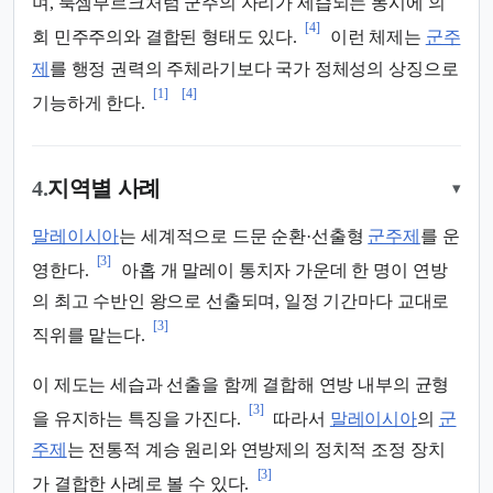
며, 룩셈부르크처럼 군주의 자리가 세습되는 동시에 의
[4]
회 민주주의와 결합된 형태도 있다.
이런 체제는
군주
제
를 행정 권력의 주체라기보다 국가 정체성의 상징으로
[1]
[4]
기능하게 한다.
4.
지역별 사례
▾
말레이시아
는 세계적으로 드문 순환·선출형
군주제
를 운
[3]
영한다.
아홉 개 말레이 통치자 가운데 한 명이 연방
의 최고 수반인 왕으로 선출되며, 일정 기간마다 교대로
[3]
직위를 맡는다.
이 제도는 세습과 선출을 함께 결합해 연방 내부의 균형
[3]
을 유지하는 특징을 가진다.
따라서
말레이시아
의
군
주제
는 전통적 계승 원리와 연방제의 정치적 조정 장치
[3]
가 결합한 사례로 볼 수 있다.