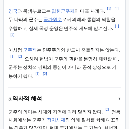
[1]
[4]
영국
과 룩셈부르크는
입헌군주제
의 대표 사례다.
두 나라의 군주는
국가원수
로서 의례와 통합의 역할을
[1]
수행하고, 실제 국정 운영은 민주적 제도에 맡겨진다.
[4]
이처럼
군주제
는 민주주의와 반드시 충돌하지는 않는다.
[1]
[2]
오히려 헌법이 군주의 권한을 분명히 제한할 때,
군주는 정치적 권력의 중심이 아니라 공적 상징으로 기
[1]
[2]
능하기 쉽다.
5.
역사적 해석
▾
[2]
군주의 의미는 시대와 지역에 따라 달라져 왔다.
전통
사회에서는 군주가
정치체제
와 의례 질서를 함께 대표하
는 경우가 많았지만, 현대 국가에서는 그 기능이 헌법과