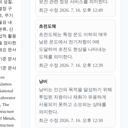
보건 관련 정보 서비스를 의미한다.
적 성질,
결정 구
최근 수정 2026. 7. 16. 오후 12:49
조, 주기
율표 내
초전도체
분류, 산
초전도체는 특정 온도 이하의 매우
업적 활용
낮은 온도에서 전기저항이 0에
을 정리한
도달하여 초전도 현상을 나타내는
개요 문서
도체를 의미한다.
기준 문서
최근 수정 2026. 7. 16. 오후 12:39
기준 문서
Los
낭비
Alamos
낭비는 인간의 목적을 달성하기 위해
ational
투입된 자원이나 재화가 유용하게
aborator
사용되지 못하고 소모되는 상태를
, The
tructure
의미한다.
f Metals,
최근 수정 2026. 7. 16. 오후 12:30
tructure