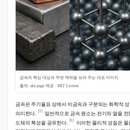
6.
관련 문서
7.
인용 및 각주
금속의 핵심 대상과 주변 맥락을 보여 주는 대표 이미지
출처:
aka.page 제공 · MIT License
금속은 주기율표 상에서 비금속과 구분되는 화학적 
[1]
의미한다.
일반적으로 금속 원소는 전기와 열을 전
[1]
도체의 특성을 공유한다.
이러한 물리적 성질은 물