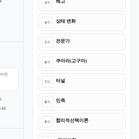
야
해고
3
위
상태 변화
4
위
전문가
5
위
쿠마라(고구마)
6
위
리비전
터널
7
위
6
민족
8
위
:46
합리적선택이론
9
위