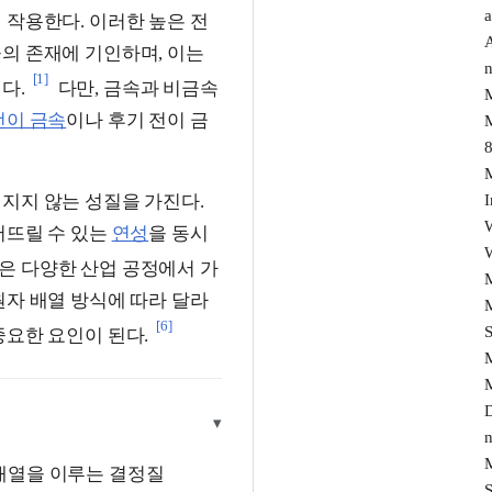
 작용한다. 이러한 높은 전
A
의 존재에 기인하며, 이는
n
[1]
다.
다만, 금속과 비금속
M
전이 금속
이나 후기 전이 금
8
M
I
지지 않는 성질을 가진다.
W
어뜨릴 수 있는
연성
을 동시
W
은 다양한 산업 공정에서 가
M
원자 배열 방식에 따라 달라
M
[6]
S
중요한 요인이 된다.
M
▾
n
M
배열을 이루는 결정질
S