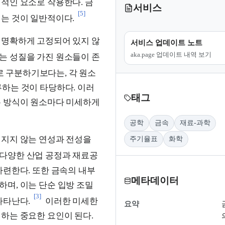
적인 요소로 작용한다. 금
서비스
[5]
는 것이 일반적이다.
 명확하게 고정되어 있지 않
서비스 업데이트 노트
aka.page 업데이트 내역 보기
는 성질을 가진 원소들이 존
 구분하기보다는, 각 원소
하는 것이 타당하다. 이러
태그
는 방식이 원소마다 미세하게
공학
금속
재료-과학
깨지지 않는 연성과 전성을
주기율표
화학
 다양한 산업 공정과 재료공
마련한다. 또한 금속의 내부
메타데이터
며, 이는 단순 입방 조밀
[3]
나타난다.
이러한 미세한
요약
하는 중요한 요인이 된다.