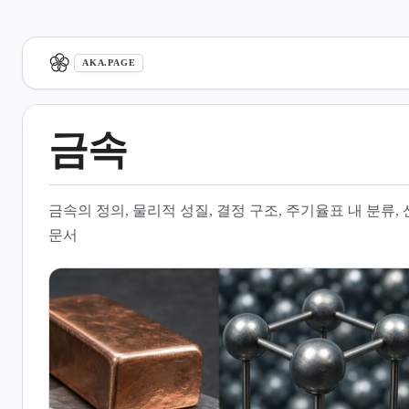
aka.page
AKA.PAGE
금속
1.
물리적 성질과 특징
금속의 정의, 물리적 성질, 결정 구조, 주기율표 내 분류
2.
결정 구조와 원자 배열
문서
3.
화학적 분류 및 주기율표 상의
위치
4.
재료 공학적 관점에서의 구조
5.
산업적 활용 및 응용 분야