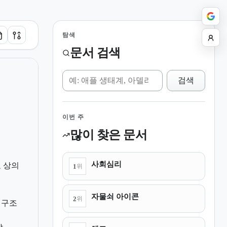
탐색
문서 검색
위키 검색
검색
이번 주
많이 찾은 문서
사회심리
 상의
1
위
자물쇠 아이콘
2
위
 구조