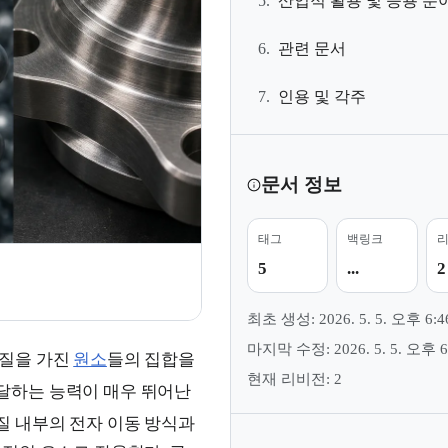
5.
산업적 활용 및 응용 분
6.
관련 문서
7.
인용 및 각주
문서 정보
태그
백링크
5
...
2
최초 생성: 2026. 5. 5. 오후 6:4
마지막 수정: 2026. 5. 5. 오후 6
성질을 가진
원소
들의 집합을
현재 리비전: 2
달하는 능력이 매우 뛰어난
질 내부의 전자 이동 방식과