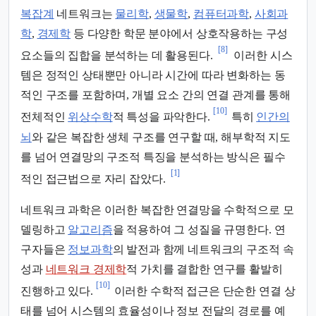
복잡계
네트워크는
물리학
,
생물학
,
컴퓨터과학
,
사회과
학
,
경제학
등 다양한 학문 분야에서 상호작용하는 구성
[8]
요소들의 집합을 분석하는 데 활용된다.
이러한 시스
템은 정적인 상태뿐만 아니라 시간에 따라 변화하는 동
적인 구조를 포함하며, 개별 요소 간의 연결 관계를 통해
[10]
전체적인
위상수학
적 특성을 파악한다.
특히
인간의
뇌
와 같은 복잡한 생체 구조를 연구할 때, 해부학적 지도
를 넘어 연결망의 구조적 특징을 분석하는 방식은 필수
[1]
적인 접근법으로 자리 잡았다.
네트워크 과학은 이러한 복잡한 연결망을 수학적으로 모
델링하고
알고리즘
을 적용하여 그 성질을 규명한다. 연
구자들은
정보과학
의 발전과 함께 네트워크의 구조적 속
성과
네트워크 경제학
적 가치를 결합한 연구를 활발히
[10]
진행하고 있다.
이러한 수학적 접근은 단순한 연결 상
태를 넘어 시스템의 효율성이나 정보 전달의 경로를 예