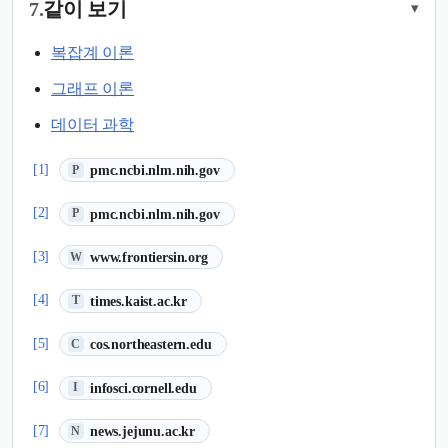
7.
같이 보기
▾
복잡계 이론
그래프 이론
데이터 과학
(새 탭에서 열림)
[1]
pmc.ncbi.nlm.nih.gov
P
(새 탭에서 열림)
[2]
pmc.ncbi.nlm.nih.gov
P
(새 탭에서 열림)
[3]
www.frontiersin.org
W
(새 탭에서 열림)
[4]
times.kaist.ac.kr
T
(새 탭에서 열림)
[5]
cos.northeastern.edu
C
(새 탭에서 열림)
[6]
infosci.cornell.edu
I
(새 탭에서 열림)
[7]
news.jejunu.ac.kr
N