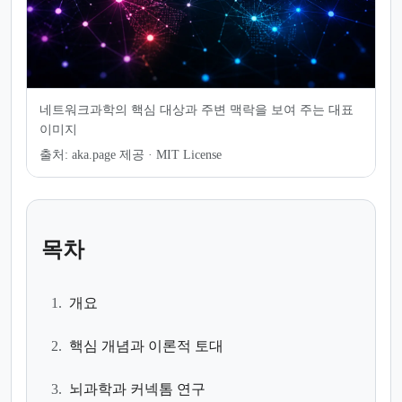
네트워크과학의 핵심 대상과 주변 맥락을 보여 주는 대표
이미지
출처:
aka.page 제공 · MIT License
목차
1.
개요
2.
핵심 개념과 이론적 토대
3.
뇌과학과 커넥톰 연구