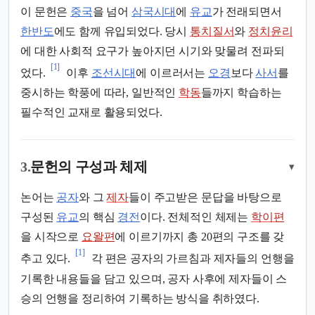
이 문헌은
중국
을 넘어
삼국시대
에
유교
가 전래되면서
한반도
에도 함께 유입되었다. 당시
통치질서
와
정치윤리
에 대한 사회적 요구가 높아지던 시기와 맞물려 전파되
[1]
었다.
이후
조선시대
에 이르러서는
오경
보다
사서
를
중시하는 학풍에 따라, 일반적인
학동
들까지 학습하는
필수적인 교재로 활용되었다.
3.
문헌의 구성과 체제
▾
논어는
공자
와 그
제자
들이 주고받은 문답을 바탕으로
구성된
유교
의 핵심
경전
이다. 전체적인 체제는
학이편
을 시작으로
요왈편
에 이르기까지 총 20편의 구조를 갖
[1]
추고 있다.
각 편은 공자의 가르침과 제자들의 언행을
기록한 내용들을 담고 있으며, 공자 사후에 제자들이 스
승의 언행을 정리하여 기록하는 방식을 취하였다.