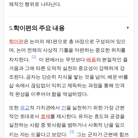
체적인 행위로 나타난다.
5.
학이편의 주요 내용
▾
학이편
은 논어의 제1편으로 총 16장으로 구성되어 있으
며, 논어 전체의 사상적 기틀을 마련하는 중요한 위치를
[2]
차지한다.
이 편에서는 무엇보다
배움
의 본질적인 즐
거움과 그에 따른 도덕적 실천의 중요성이 강력하게 강
조된다. 공자는 단순히 지식을 쌓는 것을 넘어, 배운 바를
삶 속에서 끊임없이 익히고 체득하는 과정을 통해 인격
적 완성을 이루어야 함을 역설하였다.
또한
유교
적 가치관에서
인
을 실천하기 위한 가장 근본
적인 토대로서
효제
를 제시한다. 유자는 효도와 공경을
실천하는 사람 중 윗사람을 범하거나 사회적 난을 일으
[3]
키는 자는 드물다고 보았다.
그는 군자가 근본에 힘쓰