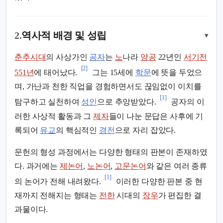
2.
역사적 배경 및 성립
▾
춘추시대
의 사상가인
공자
는
노
나라
양공
22년인
서기전
[2]
551년
에 태어났다.
그는 15세에
학문
에 뜻을 두었으
며, 가난과 천한 직업을 경험하면서도 끊임없이 이치를
[1]
탐구하고 실천하여
성인
으로 추앙받았다.
공자의 이
러한 사상적 활동과 그
제자
들이 나눈 문답은 사후에 기
록되어
유교
의 핵심적인
경전
으로 자리 잡았다.
문헌의 형성 과정에서는 다양한 형태의 판본이 존재하였
다. 과거에는
제논어
,
노논어
,
고문논어
와 같은 여러 종류
[1]
의 논어가 전해 내려왔다.
이러한 다양한 판본 중 현
재까지 전해지는 형태는
전한
시대의
장우
가 편집한 결
과물이다.