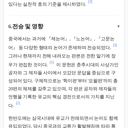
[3]
있다는 실천적 효의 기준을 제시하였다.
6.
전승 및 영향
▾
중국에서는 과거에 『제논어』, 『노논어』, 『고문논
[2]
어』 등 다양한 형태의 논어가 존재하며 전승되었다.
그러나 현재까지 전해 내려오는 판본은 전한 말기에 장
[1]
우가 편집한 것이다.
이 문헌은 춘추시대의 사상가인
공자와 그 제자들 사이에서 오갔던 문답을 중심으로 구
성되어 있다. 구체적으로는 '학이편'부터 '요왈편'까지 총
20편의 체제를 갖추고 있으며, 각 편은 공자와 제자들의
언행을 기록한 유교의 핵심 경전으로서의 가치를 지닌
[1]
다.
한반도에는 삼국시대에 유교가 전래되면서 논어도 함께
유입되었다. 당시 중국과의 교류가 활발해짐에 따라 통