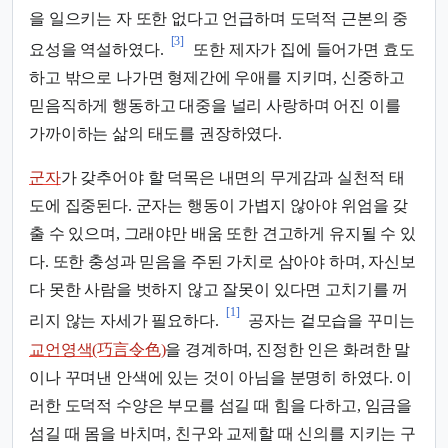
을 일으키는 자 또한 없다고 언급하며 도덕적 근본의 중
[3]
요성을 역설하였다.
또한 제자가 집에 들어가면 효도
하고 밖으로 나가면 형제간에 우애를 지키며, 신중하고
믿음직하게 행동하고 대중을 널리 사랑하며 어진 이를
가까이하는 삶의 태도를 권장하였다.
군자
가 갖추어야 할 덕목은 내면의 무게감과 실천적 태
도에 집중된다. 군자는 행동이 가볍지 않아야 위엄을 갖
출 수 있으며, 그래야만 배움 또한 견고하게 유지될 수 있
다. 또한 충성과 믿음을 주된 가치로 삼아야 하며, 자신보
다 못한 사람을 벗하지 않고 잘못이 있다면 고치기를 꺼
[1]
리지 않는 자세가 필요하다.
공자는 겉모습을 꾸미는
교언영색(巧言令色)
을 경계하며, 진정한 인은 화려한 말
이나 꾸며낸 안색에 있는 것이 아님을 분명히 하였다. 이
러한 도덕적 수양은 부모를 섬길 때 힘을 다하고, 임금을
섬길 때 몸을 바치며, 친구와 교제할 때 신의를 지키는 구