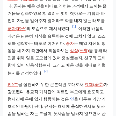
다. 공자는 배운 것을 때때로 익히는 과정에서 느끼는 즐
거움을 강조하였으며, 멀리서 벗이 찾아오는 기쁨과 타
인이 자신을 알아주지 않더라도 화를 내지 않는 태도를
[1]
군자(君子)
의 모습으로 제시하였다.
이러한 배움의
과정은 단순히 지식을 습득하는 것에 그치지 않고, 스스
로를 성찰하는 태도로 이어진다.
증자
는 매일 자신의 행
동을 세 가지 측면에서 되돌아보는
삼성(三省)
을 통해 타
인을 위해 일을 도모함에 있어 충실했는지, 친구와 교제
함에 있어 믿음직했는지, 그리고 배운 것을 제대로 익혔
[2]
는지를 점검하였다.
인(仁)
을 실천하기 위한 근본적인 토대로서
효제(孝悌)
가
강조된다. 유교적 가치관에 따르면 부모에게 효도하고
형제간에 우애 있게 행동하는 것은
인
을 이루는 가장 기
초적인 바탕이 된다. 유자는 효제에 충실하면서도 윗사
람을 범하는 자는 드물며, 윗사람을 범하지 않으면서 난