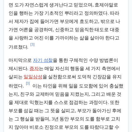
면 도가 자연스럽게 생겨난다고 믿었으며, 효제야말로
인을 행하는 가장 기초적인 뿌리라고 정의하였다. 따라
서 제자가 집에 들어가면 부모에게 효도하고, 밖으로 나
가면 어른을 공경하며, 신중하고 믿음직한 태도로 대중
을 사랑하고 어진 이를 가까이하는 삶을 살아야 한다고
[3]
가르쳤다.
마지막으로
자기 성찰
을 통한 구체적인 수양 방법론이
제시된다.
증자
는 매일 자신의 행동을 세 가지 측면에서
살피는
일일삼성
을 실천함으로써 도덕적 긴장감을 유지
[3]
하였다.
이는 타인을 위해 일을 도모함에 있어 충실했
는지, 친구와 교제하며 믿음을 지켰는지, 그리고 배운 것
을 제대로 익혔는지를 스스로 점검하는 과정이다. 또한
부모를 섬길 때는 그 뜻을 살피고, 부모가 돌아가신 후에
는 그 행실을 받들며, 3년 동안 부모의 도를 함부로 고치
지 않아야 비로소 진정으로 부모의 도를 따랐다고할 수