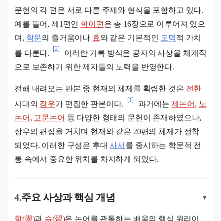
문헌의 각 편은 서로 다른 주제와 형식을 포함하고 있다.
예를 들어, 제1편인
학이편
은 총 16장으로 이루어져 있으
며,
학문
의 즐거움이나
효
와 같은 기본적인
도덕
적 가치
[2]
를 다룬다.
이러한 기록 방식은 공자의 사상을 체계적
으로 보존하기 위한 제자들의 노력을 반영한다.
전해 내려오는 판본 중 현재의 체제를 확립한 것은
전한
[1]
시대의
장우
가 편집한 판본이다.
과거에는
제논어
,
노
논어
,
고문논어
등 다양한 형태의 문헌이 존재하였으나,
장우의 편집을 거치며 현재와 같은 20편의 체제가 정착
되었다. 이러한 구성은 후대
사서
를 중시하는 학문적 전
통 속에서 중요한 위치를 차지하게 되었다.
4.
주요 사상과 핵심 개념
▾
학(學)
과
습(習)
은 논어를 관통하는 배움의 핵심 원리이