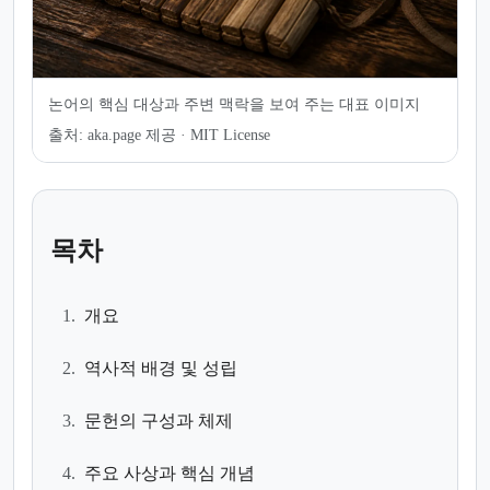
논어의 핵심 대상과 주변 맥락을 보여 주는 대표 이미지
출처:
aka.page 제공 · MIT License
목차
1.
개요
2.
역사적 배경 및 성립
3.
문헌의 구성과 체제
4.
주요 사상과 핵심 개념