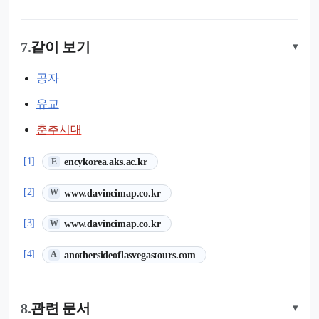
7.
같이 보기
▾
공자
유교
춘추시대
(새 탭에서 열림)
[1]
encykorea.aks.ac.kr
E
(새 탭에서 열림)
[2]
www.davincimap.co.kr
W
(새 탭에서 열림)
[3]
www.davincimap.co.kr
W
(새 탭에서 열림)
[4]
anothersideoflasvegastours.com
A
8.
관련 문서
▾