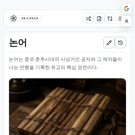
aka.page
AKA.PAGE
논어
논어는 중국 춘추시대의 사상가인 공자와 그 제자들이
나눈 언행을 기록한 유교의 핵심 경전이다.