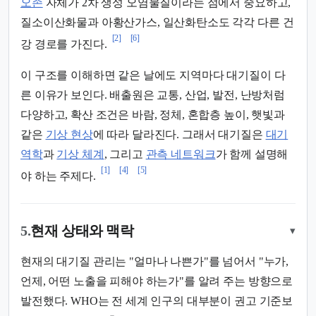
오존
자체가 2차 생성 오염물질이라는 점에서 중요하고,
질소이산화물과 아황산가스, 일산화탄소도 각각 다른 건
[2]
[6]
강 경로를 가진다.
이 구조를 이해하면 같은 날에도 지역마다 대기질이 다
른 이유가 보인다. 배출원은 교통, 산업, 발전, 난방처럼
다양하고, 확산 조건은 바람, 정체, 혼합층 높이, 햇빛과
같은
기상 현상
에 따라 달라진다. 그래서 대기질은
대기
역학
과
기상 체계
, 그리고
관측 네트워크
가 함께 설명해
[1]
[4]
[5]
야 하는 주제다.
5.
현재 상태와 맥락
▾
현재의 대기질 관리는 "얼마나 나쁜가"를 넘어서 "누가,
언제, 어떤 노출을 피해야 하는가"를 알려 주는 방향으로
발전했다. WHO는 전 세계 인구의 대부분이 권고 기준보