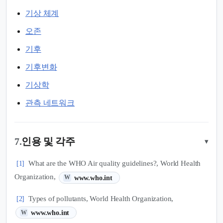
기상 체계
오존
기후
기후변화
기상학
관측 네트워크
7.
인용 및 각주
▾
What are the WHO Air quality guidelines?, World Health
[1]
(새 탭에서 열림)
Organization,
www.who.int
W
Types of pollutants, World Health Organization,
[2]
(새 탭에서 열림)
www.who.int
W