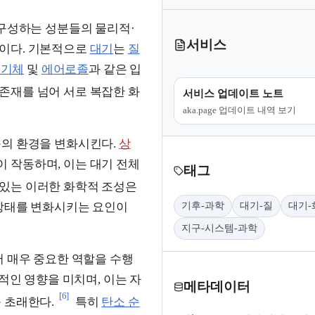
구성하는 성분들의 물리적·
서비스
문이다. 기본적으로
대기
는
질
 기체
및
에어로졸
과 같은 입
존재를 넘어 서로 복잡한 화
서비스 업데이트 노트
aka.page 업데이트 내역 보기
구의 환경을 변화시킨다.
상
 작동하며, 이는 대기 전체
태그
있는 이러한 화학적 조성은
 상태를 변화시키는 요인이
기후-과학
대기-질
대기-
지구-시스템-과학
어 매우 중요한 역할을 수행
인 영향을 미치며, 이는 자
메타데이터
[6]
 초래한다.
특히
탄소 순