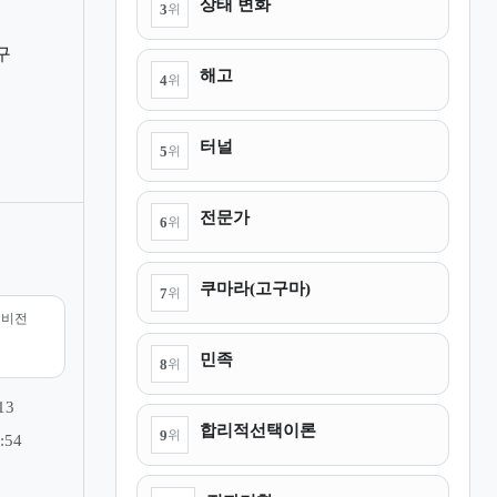
상태 변화
3
위
구
해고
4
위
터널
5
위
전문가
6
위
쿠마라(고구마)
7
위
리비전
민족
8
위
13
합리적선택이론
9
위
:54