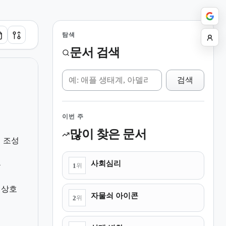
탐색
문서 검색
위키 검색
검색
이번 주
많이 찾은 문서
 조성
사회심리
응
1
위
 상호
자물쇠 아이콘
2
위