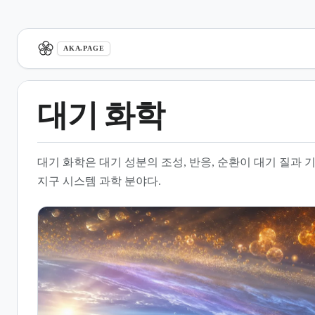
aka.page
AKA.PAGE
대기 화학
1.
개요
대기 화학은 대기 성분의 조성, 반응, 순환이 대기 질과
2.
대기의 물리적 및 화학적 조성
지구 시스템 과학 분야다.
3.
태양 복사와 광화학 반응
4.
대기 역동성과 열역학적 상호
작용
5.
탄소 순환과 기후 변화