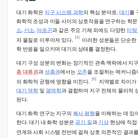
대기 화학은
지구 시스템 과학
의 핵심 분야로,
대기
를 
화학적 조성과 이들 사이의 상호작용을 연구하는 학
소
,
산소
,
아르곤
과 같은 주요 기체 외에도 다양한
미량
[4]
자 물질로 이루어져 있다.
이러한 성분들은 단순한 
학 반응을 일으키며 대기의 상태를 결정한다.
대기 구성 성분의 변화는 장기적인 관측 맥락에서 지
층 대류권
과
성층권
에서는
오존
을 조절하는 메커니즘이
[6]
의 화학적 균형에 영향을 미친다.
지역별로 차이가 
대기 역학
및
열역학
과 결합하여 지구 전체의 물리적
된다.
대기 화학 연구는 지구의
복사 평형
을 이해하는 데 있
한다. 대기 내 화학 성분은
공기 질
과
기상
현상에 직접적
연계와 사회 시스템 전반에 걸쳐 상호 의존적인 결과를