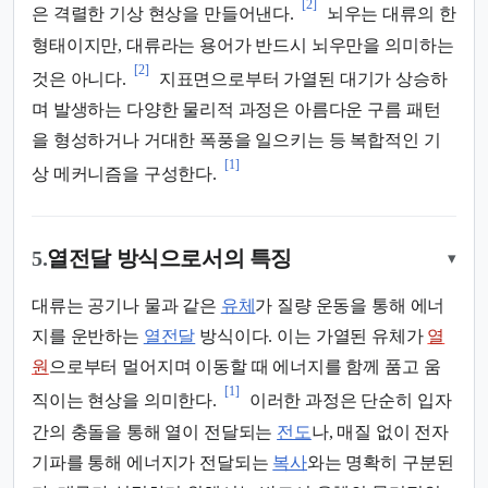
[2]
은 격렬한 기상 현상을 만들어낸다.
뇌우는 대류의 한
형태이지만, 대류라는 용어가 반드시 뇌우만을 의미하는
[2]
것은 아니다.
지표면으로부터 가열된 대기가 상승하
며 발생하는 다양한 물리적 과정은 아름다운 구름 패턴
을 형성하거나 거대한 폭풍을 일으키는 등 복합적인 기
[1]
상 메커니즘을 구성한다.
5.
열전달 방식으로서의 특징
▾
대류는 공기나 물과 같은
유체
가 질량 운동을 통해 에너
지를 운반하는
열전달
방식이다. 이는 가열된 유체가
열
원
으로부터 멀어지며 이동할 때 에너지를 함께 품고 움
[1]
직이는 현상을 의미한다.
이러한 과정은 단순히 입자
간의 충돌을 통해 열이 전달되는
전도
나, 매질 없이 전자
기파를 통해 에너지가 전달되는
복사
와는 명확히 구분된