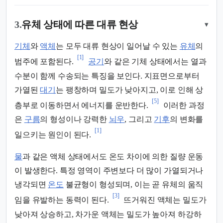
3.
유체 상태에 따른 대류 현상
▾
기체
와
액체
는 모두 대류 현상이 일어날 수 있는
유체
의
[1]
범주에 포함된다.
공기
와 같은 기체 상태에서는 열과
수분이 함께 수송되는 특징을 보인다. 지표면으로부터
가열된
대기
는 팽창하며 밀도가 낮아지고, 이로 인해 상
[5]
층부로 이동하면서 에너지를 운반한다.
이러한 과정
은
구름
의 형성이나 강력한
뇌우
, 그리고
기후
의 변화를
[1]
일으키는 원인이 된다.
물
과 같은 액체 상태에서도 온도 차이에 의한 질량 운동
이 발생한다. 특정 영역이 주변보다 더 많이 가열되거나
냉각되면
온도
불균형이 형성되며, 이는 곧 유체의 움직
[3]
임을 유발하는 동력이 된다.
뜨거워진 액체는 밀도가
낮아져 상승하고, 차가운 액체는 밀도가 높아져 하강하