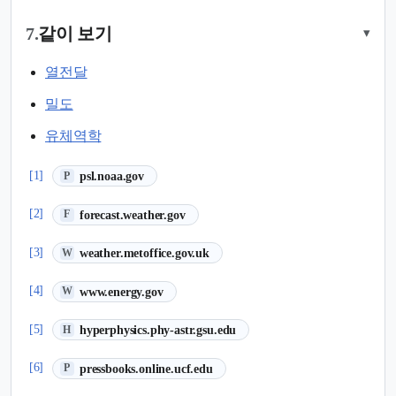
7.
같이 보기
▾
열전달
밀도
유체역학
(새 탭에서 열림)
[1]
psl.noaa.gov
P
(새 탭에서 열림)
[2]
forecast.weather.gov
F
(새 탭에서 열림)
[3]
weather.metoffice.gov.uk
W
(새 탭에서 열림)
[4]
www.energy.gov
W
(새 탭에서 열림)
[5]
hyperphysics.phy-astr.gsu.edu
H
(새 탭에서 열림)
[6]
pressbooks.online.ucf.edu
P