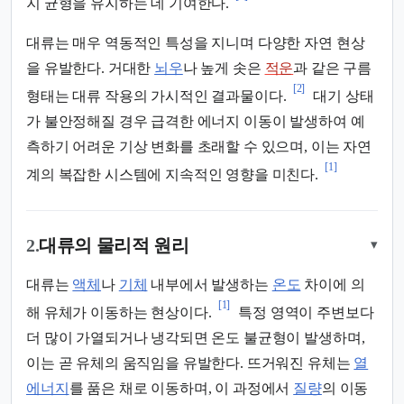
지 균형을 유지하는 데 기여한다.
대류는 매우 역동적인 특성을 지니며 다양한 자연 현상
을 유발한다. 거대한
뇌우
나 높게 솟은
적운
과 같은 구름
[2]
형태는 대류 작용의 가시적인 결과물이다.
대기 상태
가 불안정해질 경우 급격한 에너지 이동이 발생하여 예
측하기 어려운 기상 변화를 초래할 수 있으며, 이는 자연
[1]
계의 복잡한 시스템에 지속적인 영향을 미친다.
2.
대류의 물리적 원리
▾
대류는
액체
나
기체
내부에서 발생하는
온도
차이에 의
[1]
해 유체가 이동하는 현상이다.
특정 영역이 주변보다
더 많이 가열되거나 냉각되면 온도 불균형이 발생하며,
이는 곧 유체의 움직임을 유발한다. 뜨거워진 유체는
열
에너지
를 품은 채로 이동하며, 이 과정에서
질량
의 이동