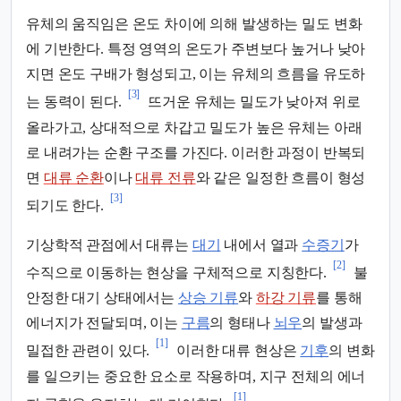
유체의 움직임은 온도 차이에 의해 발생하는 밀도 변화
에 기반한다. 특정 영역의 온도가 주변보다 높거나 낮아
지면 온도 구배가 형성되고, 이는 유체의 흐름을 유도하
[3]
는 동력이 된다.
뜨거운 유체는 밀도가 낮아져 위로
올라가고, 상대적으로 차갑고 밀도가 높은 유체는 아래
로 내려가는 순환 구조를 가진다. 이러한 과정이 반복되
면
대류 순환
이나
대류 전류
와 같은 일정한 흐름이 형성
[3]
되기도 한다.
기상학적 관점에서 대류는
대기
내에서 열과
수증기
가
[2]
수직으로 이동하는 현상을 구체적으로 지칭한다.
불
안정한 대기 상태에서는
상승 기류
와
하강 기류
를 통해
에너지가 전달되며, 이는
구름
의 형태나
뇌우
의 발생과
[1]
밀접한 관련이 있다.
이러한 대류 현상은
기후
의 변화
를 일으키는 중요한 요소로 작용하며, 지구 전체의 에너
[1]