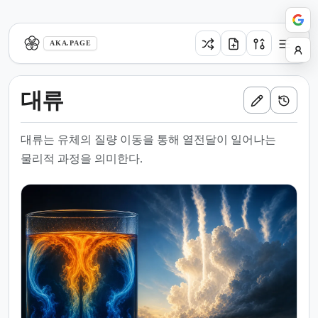
aka.page
AKA.PAGE
대류
대류는 유체의 질량 이동을 통해 열전달이 일어나는
물리적 과정을 의미한다.