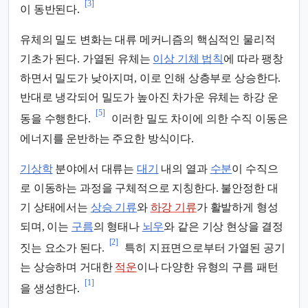
[3]
이 동반된다.
유체의 밀도 변화는 대류 메커니즘의 핵심적인 물리적
기초가 된다. 가열된 유체는
이상 기체 법칙
에 따라 팽창
하면서 밀도가 낮아지며, 이로 인해 상층부로 상승한다.
반대로 냉각되어 밀도가 높아진 차가운 유체는 하강 운
[5]
동을 수행한다.
이러한 밀도 차이에 의한 수직 이동은
에너지를 운반하는 주요한 방식이다.
기상학
분야에서 대류는
대기
내의 열과
수분
이 수직으
로 이동하는 과정을 구체적으로 지칭한다. 불안정한 대
기 상태에서는
상승 기류
와
하강 기류
가 활발하게 형성
되며, 이는
구름
의 형태나
뇌우
와 같은 기상 현상을 결정
[2]
짓는 요소가 된다.
특히 지표면으로부터 가열된 공기
는 상승하며 거대한
적운
이나 다양한 유형의 구름 패턴
[1]
을 생성한다.