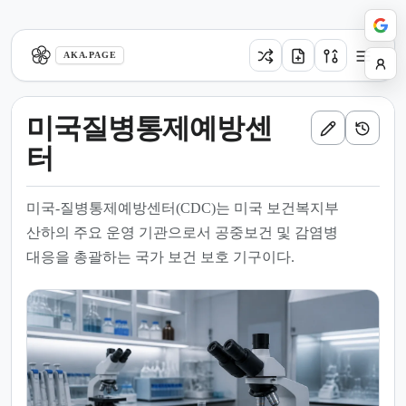
aka.page
AKA.PAGE
미국질병통제예방센
터
미국-질병통제예방센터(CDC)는 미국 보건복지부
산하의 주요 운영 기관으로서 공중보건 및 감염병
대응을 총괄하는 국가 보건 보호 기구이다.