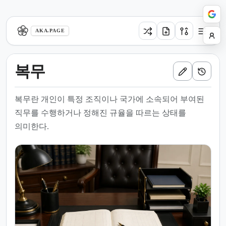
aka.page
AKA.PAGE
복무
복무란 개인이 특정 조직이나 국가에 소속되어 부여된
직무를 수행하거나 정해진 규율을 따르는 상태를
의미한다.