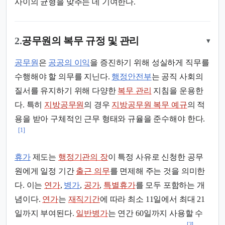
사이의 균형을 맞추는 데 기여한다.
2.
공무원의 복무 규정 및 관리
▾
공무원
은
공공의 이익
을 증진하기 위해 성실하게 직무를
수행해야 할 의무를 지닌다.
행정안전부
는 공직 사회의
질서를 유지하기 위해 다양한
복무 관리
지침을 운용한
다. 특히
지방공무원
의 경우
지방공무원 복무 예규
의 적
용을 받아 구체적인 근무 형태와 규율을 준수해야 한다.
[1]
휴가
제도는
행정기관의 장
이 특정 사유로 신청한 공무
원에게 일정 기간
출근 의무
를 면제해 주는 것을 의미한
다. 이는
연가
,
병가
,
공가
,
특별휴가
를 모두 포함하는 개
념이다.
연가
는
재직기간
에 따라 최소 11일에서 최대 21
일까지 부여된다.
일반병가
는 연간 60일까지 사용할 수
[3]