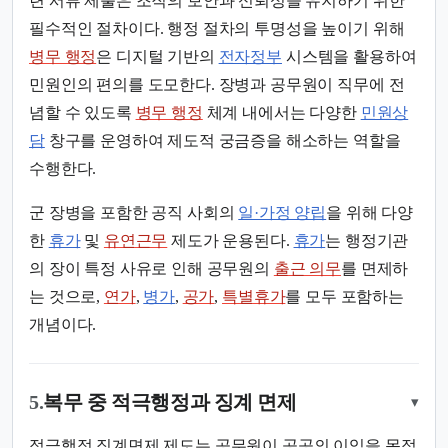
련 서류 제출은 조직의 보안과 신뢰성을 유지하기 위한
필수적인 절차이다. 행정 절차의 투명성을 높이기 위해
병무 행정
은 디지털 기반의
전자정부
시스템을 활용하여
민원인의 편의를 도모한다. 장병과 공무원이 직무에 전
념할 수 있도록
병무 행정
체계 내에서는 다양한
민원상
담
창구를 운영하여 제도적 궁금증을 해소하는 역할을
수행한다.
군 장병을 포함한 공직 사회의
일·가정 양립
을 위해 다양
한
휴가
및
유연근무
제도가 운용된다.
휴가
는 행정기관
의 장이 특정 사유로 인해 공무원의
출근 의무
를 면제하
는 것으로,
연가
,
병가
,
공가
,
특별휴가
를 모두 포함하는
개념이다.
5.
복무 중 적극행정과 징계 면제
▾
적극행정 징계면제 제도는 공무원이 공공의 이익을 목적