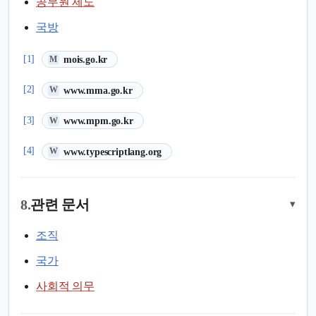
공무원 제도
국방
(새 탭에서 열림)
[1]
mois.go.kr
M
(새 탭에서 열림)
[2]
www.mma.go.kr
W
(새 탭에서 열림)
[3]
www.mpm.go.kr
W
(새 탭에서 열림)
[4]
www.typescriptlang.org
W
8.
관련 문서
▾
조직
국가
사회적 의무