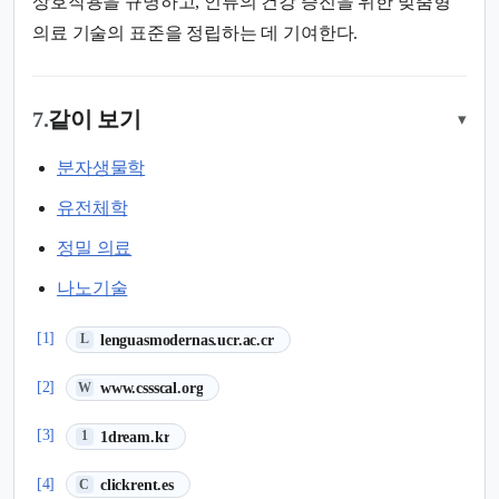
상호작용을 규명하고, 인류의 건강 증진을 위한 맞춤형
의료 기술의 표준을 정립하는 데 기여한다.
7.
같이 보기
▾
분자생물학
유전체학
정밀 의료
나노기술
(새 탭에서 열림)
[1]
lenguasmodernas.ucr.ac.cr
L
(새 탭에서 열림)
[2]
www.cssscal.org
W
(새 탭에서 열림)
[3]
1dream.kr
1
(새 탭에서 열림)
[4]
clickrent.es
C