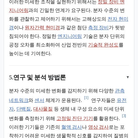
이러한 미세한 조작을 실현하기 위해서는
정밀 장비 엔
지니어링
과의 긴밀한 연계가 요구된다. 분자 수준의 변
화를 관찰하고 제어하기 위해서는 고해상도의
전자 현미
경
이나
원자간력 현미경
과 같은 첨단
측정 장비
가 뒷받
침되어야 한다. 정밀한
엔지니어링
기술은 분자 단위의
공정 오차를 최소화하여 산업 전반의
기술적 완성도
를
높이는 데 기여한다.
5.
연구 및 분석 방법론
▾
분자 수준의 미세한 변화를 감지하기 위해 다양한
관측
[1]
네트워크
와
센서
체계가 운용된다.
연구자들은
유전
자
,
단백질
,
대사물질
등 생체 내 구성 요소의 미세 단위
[3]
변화를 측정하기 위해
고정밀 진단 기기
를 활용한다.
이러한 기기들은 기존의
혈액 검사
나
영상 검사
로는 포
착하기 어려운 미세한 생물학적 신호를 감지하여 질병의