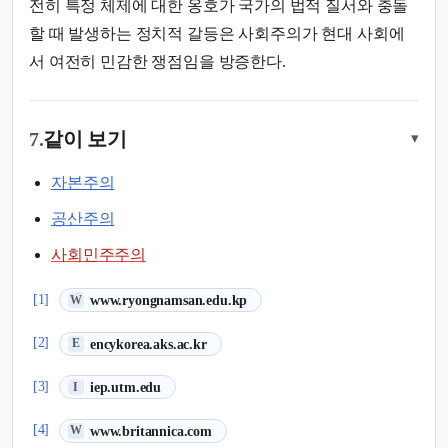
전히 특정 체제에 대한 옹호가 국가의 법적 질서와 충돌
할 때 발생하는 정치적 갈등은 사회주의가 현대 사회에
서 여전히 민감한 쟁점임을 방증한다.
7.
같이 보기
▾
자본주의
공산주의
사회민주주의
(새 탭에서 열림)
[1]
www.ryongnamsan.edu.kp
W
(새 탭에서 열림)
[2]
encykorea.aks.ac.kr
E
(새 탭에서 열림)
[3]
iep.utm.edu
I
(새 탭에서 열림)
[4]
www.britannica.com
W