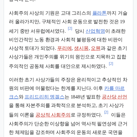
사회주의 사상의 기원은 고대 그리스의
플라톤
까지 거슬
러 올라가지만, 구체적인 사회 운동으로 발전한 것은 19
[2]
세기 중반 서유럽에서였다.
당시
산업혁명
이 초래한
비인간적인 노동 환경과 사회적 불평등에 대한 비판이
사상적 토대가 되었다.
푸리에
,
생시몽
,
오웬
과 같은 초기
사상가들은 개인주의를 위기의 원인으로 지목하고 집합
[2]
주의적인 공동체 사회를 대안으로 제시하였다.
이러한 초기 사상가들의 주장은 윤리적이고 추상적인 차
원의 비판에 머물렀다는 한계를 지닌다. 이후
카를 마르
크스
와
프리드리히 엥겔스
는 1848년 발표한
공산당 선언
을 통해 자본주의를 과학적으로 분석하고, 초기 사상가
[2]
들의 이론을
공상적 사회주의
로 규정하였다.
이들은
사회주의가 단순한 이상향을 넘어 역사적 필연성에 근거
한 체제임을 강조하며 사회주의 운동의 새로운 국면을