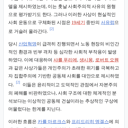
델을 제시하였는데, 이는 훗날 사회주의적 사유의 원형
으로 평가받기도 한다. 그러나 이러한 사상이 현실적인
사회 운동으로 구체화된 시점은
19세기
중반의
서유럽
으
[2]
로 거슬러 올라간다.
당시
산업혁명
이 급격히 진행되면서 노동 현장의 비인간
적인 환경과 빈부 격차 등 심각한 사회적 부작용이 발생
하였다. 이에 대응하여
샤를 푸리에
,
생시몽
,
로버트 오웬
과 같은 사상가들은 개인주의가 초래한 위기를 극복하고
자 집합주의에 기반한 공동체 사회를 대안으로 제시하였
[2]
다.
이들은 윤리적이고 도덕적인 관점에서 자본주의
의 폐해를 비판하였으나, 사회 구조에 대한 체계적인 분
석보다는 이상적인 공동체 건설이라는 추상적인 구상에
머물렀다는 한계를 지닌다.
이러한 흐름은
카를 마르크스
와
프리드리히 엥겔스
에 의