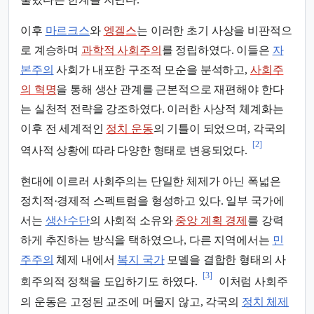
이후
마르크스
와
엥겔스
는 이러한 초기 사상을 비판적으
로 계승하며
과학적 사회주의
를 정립하였다. 이들은
자
본주의
사회가 내포한 구조적 모순을 분석하고,
사회주
의 혁명
을 통해 생산 관계를 근본적으로 재편해야 한다
는 실천적 전략을 강조하였다. 이러한 사상적 체계화는
이후 전 세계적인
정치 운동
의 기틀이 되었으며, 각국의
[2]
역사적 상황에 따라 다양한 형태로 변용되었다.
현대에 이르러 사회주의는 단일한 체제가 아닌 폭넓은
정치적·경제적 스펙트럼을 형성하고 있다. 일부 국가에
서는
생산수단
의 사회적 소유와
중앙 계획 경제
를 강력
하게 추진하는 방식을 택하였으나, 다른 지역에서는
민
주주의
체제 내에서
복지 국가
모델을 결합한 형태의 사
[3]
회주의적 정책을 도입하기도 하였다.
이처럼 사회주
의 운동은 고정된 교조에 머물지 않고, 각국의
정치 체제