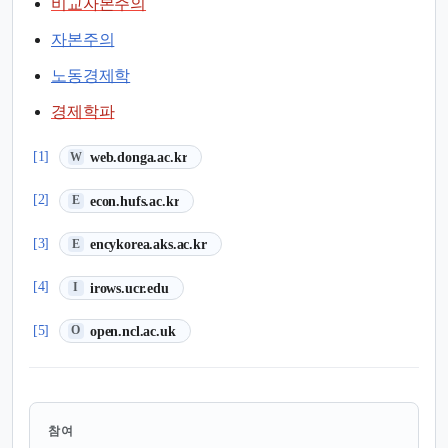
비교자본주의
자본주의
노동경제학
경제학파
(새 탭에서 열림)
[1]
web.donga.ac.kr
W
(새 탭에서 열림)
[2]
econ.hufs.ac.kr
E
(새 탭에서 열림)
[3]
encykorea.aks.ac.kr
E
(새 탭에서 열림)
[4]
irows.ucr.edu
I
(새 탭에서 열림)
[5]
open.ncl.ac.uk
O
참여