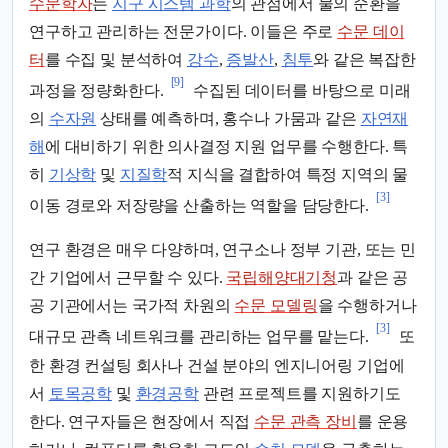
수문학자
는
지구 시스템 과학
의 관점에서 물의 순환을
연구하고 관리하는 전문가이다. 이들은 주로
수문 데이
터
를 수집 및 분석하여
강수
,
증발산
,
침투
와 같은 복잡한
[9]
과정을 정량화한다.
수집된 데이터를 바탕으로 미래
의
수자원
상태를 예측하며, 홍수나 가뭄과 같은
자연재
해
에 대비하기 위한 의사결정 지원 업무를 수행한다. 특
히
기상학
및
지질학
적 지식을 결합하여 특정 지역의 물
[3]
이동 경로와 저장량을 산출하는 역할을 담당한다.
연구 환경은 매우 다양하며, 연구소나 정부 기관, 또는 민
간 기업에서 근무할 수 있다.
국립해양대기청
과 같은 공
공 기관에서는 국가적 차원의
수문 모델링
을 수행하거나
[3]
대규모 관측 네트워크를 관리하는 업무를 맡는다.
또
한 환경 컨설팅 회사나 건설 분야의 엔지니어링 기업에
서
토목공학
및
환경공학
관련 프로젝트를 지원하기도
한다. 연구자들은 현장에서 직접
수문 관측 장비
를 운용