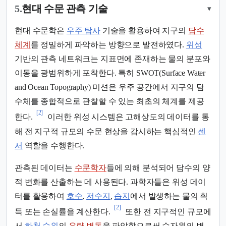
5.
현대 수문 관측 기술
▾
현대 수문학은
우주 탐사
기술을 활용하여 지구의
담수
체계
를 정밀하게 파악하는 방향으로 발전하였다.
위성
기반의 관측 네트워크는 지표면에 존재하는 물의 분포와
이동을 광범위하게 포착한다. 특히 SWOT(Surface Water
and Ocean Topography) 미션은 우주 공간에서 지구의 담
수체를 종합적으로 관찰할 수 있는 최초의 체계를 제공
[2]
한다.
이러한 위성 시스템은 고해상도의 데이터를 통
해 전 지구적 규모의 수문 현상을 감시하는 핵심적인
센
서
역할을 수행한다.
관측된 데이터는
수문학자
들에 의해 분석되어 담수의 양
적 변화를 산출하는 데 사용된다. 과학자들은 위성 데이
터를 활용하여
호수
,
저수지
,
습지
에서 발생하는 물의 획
[2]
득 또는 손실률을 계산한다.
또한 전 지구적인 규모에
서
하천 수위
의
유량 변동
을 파악함으로써 수자원의 변