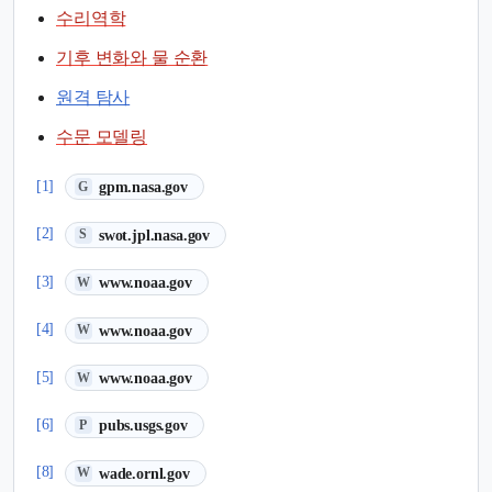
수리역학
기후 변화와 물 순환
원격 탐사
수문 모델링
(새 탭에서 열림)
[1]
gpm.nasa.gov
G
(새 탭에서 열림)
[2]
swot.jpl.nasa.gov
S
(새 탭에서 열림)
[3]
www.noaa.gov
W
(새 탭에서 열림)
[4]
www.noaa.gov
W
(새 탭에서 열림)
[5]
www.noaa.gov
W
(새 탭에서 열림)
[6]
pubs.usgs.gov
P
(새 탭에서 열림)
[8]
wade.ornl.gov
W