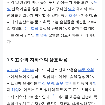
지역 및 환경에 따라 물의 순환 양상은 차이를 보인다.
위
성
관측 기술을 활용하면 전 지구적인
담수
체계의 부피
변화를 정밀하게 파악할 수 있다. 특히
호수
나 저수지, 습
지에서 발생하는 물의 획득 또는 손실률을 계산함으로써
각 지역의
수문학적
특성을 규명한다. 이러한 관측 데이
터는 전 지구적인
물 순환
모델을 정교화하는 데 기여한
다.
3.
지표수와 지하수의 상호작용
▾
지표수
와
지하수
사이의 자연적 상호작용은
수문 순환
내에서 물이 이동하는 핵심적인 메커니즘을 형성한다.
지표면에 존재하는
하천 수위
,
호수
,
습지
를 비롯하여
만
과
해양
에 이르는 모든 형태의 물은 지구 표면 위와 아래
[6]
에서 지속적으로 움직인다.
이러한 흐름은 단순히 독
립적인 체계로 존재하지 않으며, 지표의 액체 상태뿐만