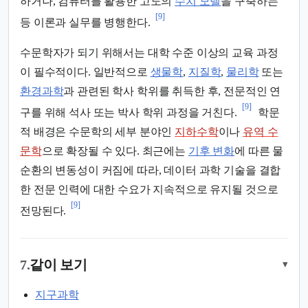
하거나, 컴퓨터를 활용한 고도의
수치 모델
을 구축하는
[9]
등 이론과 실무를 병행한다.
수문학자가 되기 위해서는 대학 수준 이상의 교육 과정
이 필수적이다. 일반적으로
생물학
,
지질학
,
물리학
또는
환경과학
과 관련된 학사 학위를 취득한 후, 전문적인 연
[9]
구를 위해 석사 또는 박사 학위 과정을 거친다.
학문
적 배경은 수문학의 세부 분야인
지하수학
이나
유역 수
문학
으로 확장될 수 있다. 최근에는
기후 변화
에 따른 물
순환의 변동성이 커짐에 따라, 데이터 과학 기술을 결합
한 전문 인력에 대한 수요가 지속적으로 유지될 것으로
[9]
전망된다.
7.
같이 보기
▾
지구과학