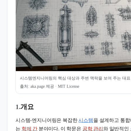
6.
실무 환경과 전문가의 역할
7.
같이 보기
시스템엔지니어링의 핵심 대상과 주변 맥락을 보여 주는 대표
출처:
aka.page 제공 · MIT License
1.
개요
시스템-엔지니어링은 복잡한
시스템
을 설계하고 통합
는
학제 간
분야이다. 이 학문은
공학 관리
와 일반적인