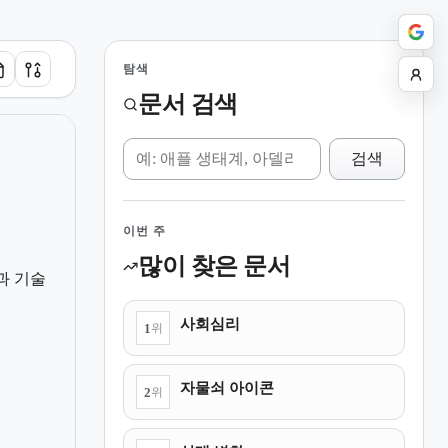
탐색
문서 검색
위키 검색
검색
이번 주
많이 찾은 문서
과 기술
사회심리
1
위
자물쇠 아이콘
2
위