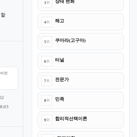
상태 변화
3
위
역할
해고
4
위
쿠마라(고구마)
5
위
터널
6
위
리비전
전문가
7
위
02
민족
8
위
8:03
합리적선택이론
9
위