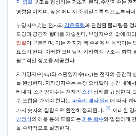
자 껍질
구조를 형성하는 기초가 된다. 주양자수는 전자
영향을 미치며, 높은 에너지 준위일수록 핵으로부터더
부양자수(
)는 전자의
각운동량
과 관련된 물리량을 정
l
모양과 공간적 형태를 기술한다. 부양자수의 값에 따
껍질
이 구분되며, 이는 전자가 핵 주위에서 움직이는
요소가 된다. 이러한 오비탈의 기하학적 구조는 화학 
필수적인 정보를 제공한다.
자기양자수(
)와 스핀양자수(
)는 전자의 공간적
m
m
l
s
를 완성한다. 자기양자수는 특정 오비탈이 공간 내에서
타내며, 스핀양자수는 전자의
스핀
상태를 규정한다. 
수 조합을 가져야 한다는
파울리 배타 원리
에 따라, 
[3]
가지 숫자의 집합으로 완전히 정의된다.
이러한 양
방정식
의 해를 통해 도출되는
파동 함수
와 밀접하게 
을 수학적으로 설명한다.