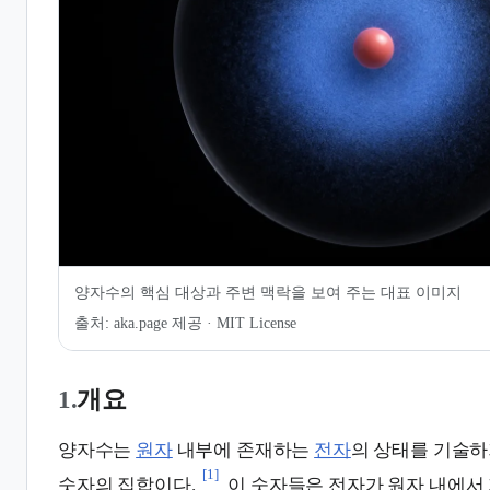
6.
보어 모델과의 관계 및 발전
7.
같이 보기
양자수의 핵심 대상과 주변 맥락을 보여 주는 대표 이미지
출처:
aka.page 제공 · MIT License
1.
개요
양자수는
원자
내부에 존재하는
전자
의 상태를 기술하
[1]
숫자의 집합이다.
이 숫자들은 전자가 원자 내에서 