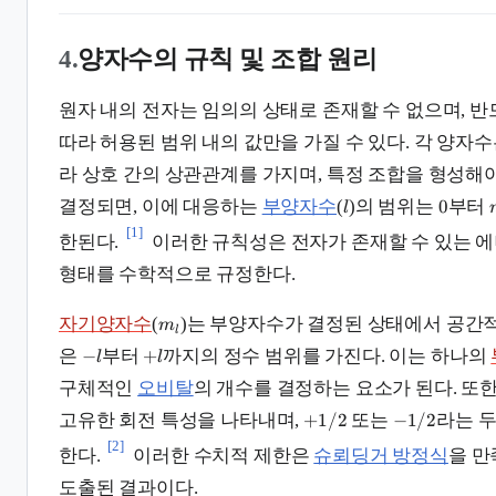
4.
양자수의 규칙 및 조합 원리
원자 내의 전자는 임의의 상태로 존재할 수 없으며, 
따라 허용된 범위 내의 값만을 가질 수 있다. 각 양자
라 상호 간의 상관관계를 가지며, 특정 조합을 형성해야
0
결정되면, 이에 대응하는
부양자수
(
)의 범위는
부터
l
[1]
한된다.
이러한 규칙성은 전자가 존재할 수 있는 에
형태를 수학적으로 규정한다.
자기양자수
(
)는 부양자수가 결정된 상태에서 공간적
m
l
−
+
은
부터
까지의 정수 범위를 가진다. 이는 하나의
l
l
구체적인
오비탈
의 개수를 결정하는 요소가 된다. 또
+
1/2
−
1/2
고유한 회전 특성을 나타내며,
또는
라는 
[2]
한다.
이러한 수치적 제한은
슈뢰딩거 방정식
을 
도출된 결과이다.