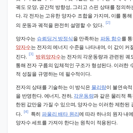
궤도 모양, 공간적 방향성, 그리고 스핀 상태를 정의
다. 각 전자는 고유한 양자수 조합을 가지며, 이를 통
[2]
의 운동과 궤적을 완전히 설명할 수 있다.
양자수는
슈뢰딩거 방정식
을 만족하는
파동 함수
를 
양자수
는 전자의 에너지 수준을 나타내며, 이 값이 
[3]
진다.
방위양자수
는 전자의 각운동량과 관련된 궤
통해 전자 구름의 입체적인 구조가 형성된다. 이러한 
적 성질을 규명하는 데 필수적이다.
전자의 상태를 기술하는 이 방식은
물리량
이 불연속적
을 반영한다. 에너지, 전하,
각운동량
과 같은 물리적 특
한된 값만을 가질 수 있으며, 양자수는 이러한 제한된
[4]
다.
특히
파울리 배타 원리
에 따라 하나의 원자 내
양자수 세트를 가져야 한다는 원칙이 적용된다.