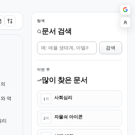
탐색
문서 검색
위키 검색
검색
이번 주
많이 찾은 문서
정의
사회심리
와 역
1
위
자물쇠 아이콘
2
위
원리