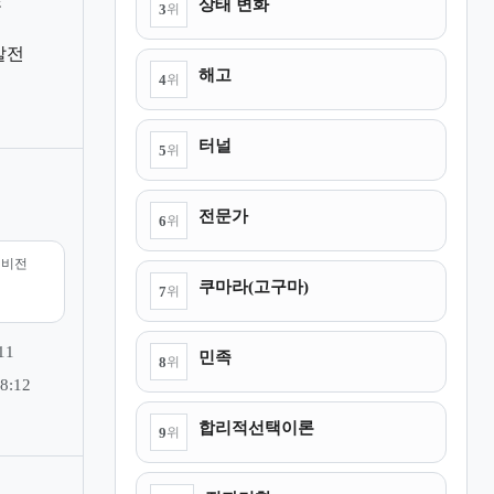
조
상태 변화
3
위
발전
해고
4
위
터널
5
위
전문가
6
위
리비전
쿠마라(고구마)
7
위
11
민족
8
위
8:12
합리적선택이론
9
위