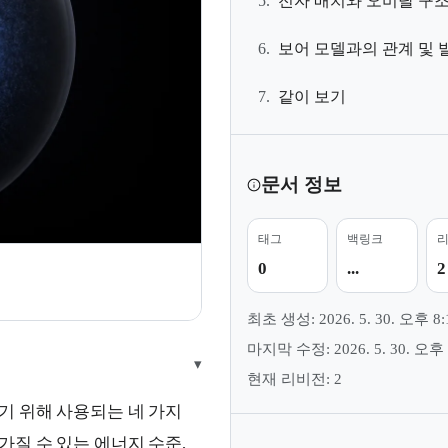
5.
전자 배치와 오비탈 구
6.
보어 모델과의 관계 및 
7.
같이 보기
문서 정보
태그
백링크
0
...
2
최초 생성: 2026. 5. 30. 오후 8:
마지막 수정: 2026. 5. 30. 오후 
▾
현재 리비전: 2
기 위해 사용되는 네 가지
가질 수 있는 에너지 수준,