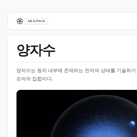
aka.page
AKA.PAGE
양자수
1.
개요
양자수는 원자 내부에 존재하는 전자의 상태를 기술하기 
2.
주요 양자수의 종류와 정의
숫자의 집합이다.
3.
각 양자수의 물리적 의미와 역
할
4.
양자수의 규칙 및 조합 원리
5.
전자 배치와 오비탈 구조