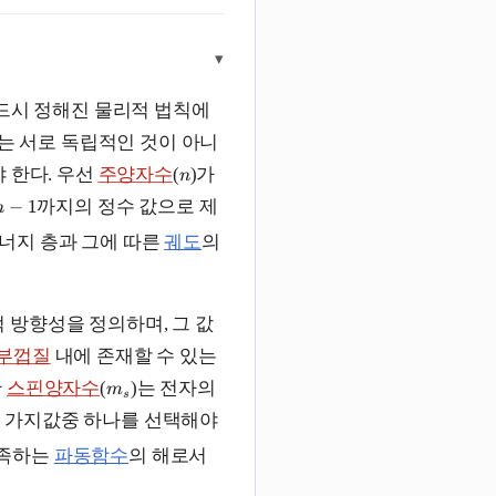
▾
반드시 정해진 물리적 법칙에
수는 서로 독립적인 것이 아니
 한다. 우선
주양자수
(
)가
n
−
1
까지의 정수 값으로 제
n
너지 층과 그에 따른
궤도
의
 방향성을 정의하며, 그 값
부껍질
내에 존재할 수 있는
한
스핀양자수
(
)는 전자의
m
s
두 가지값중 하나를 선택해야
만족하는
파동함수
의 해로서