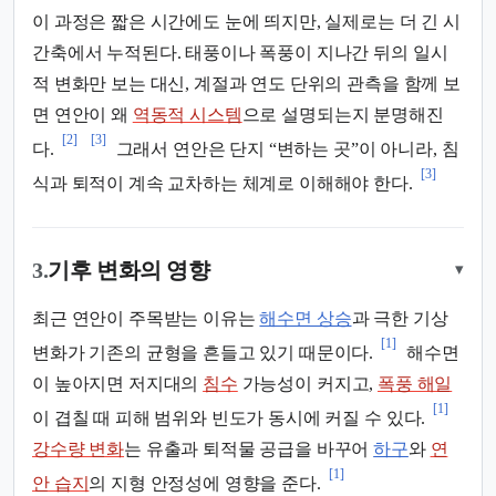
이 과정은 짧은 시간에도 눈에 띄지만, 실제로는 더 긴 시
간축에서 누적된다. 태풍이나 폭풍이 지나간 뒤의 일시
적 변화만 보는 대신, 계절과 연도 단위의 관측을 함께 보
면 연안이 왜
역동적 시스템
으로 설명되는지 분명해진
[2]
[3]
다.
그래서 연안은 단지 “변하는 곳”이 아니라, 침
[3]
식과 퇴적이 계속 교차하는 체계로 이해해야 한다.
3.
기후 변화의 영향
▾
최근 연안이 주목받는 이유는
해수면 상승
과 극한 기상
[1]
변화가 기존의 균형을 흔들고 있기 때문이다.
해수면
이 높아지면 저지대의
침수
가능성이 커지고,
폭풍 해일
[1]
이 겹칠 때 피해 범위와 빈도가 동시에 커질 수 있다.
강수량 변화
는 유출과 퇴적물 공급을 바꾸어
하구
와
연
[1]
안 습지
의 지형 안정성에 영향을 준다.