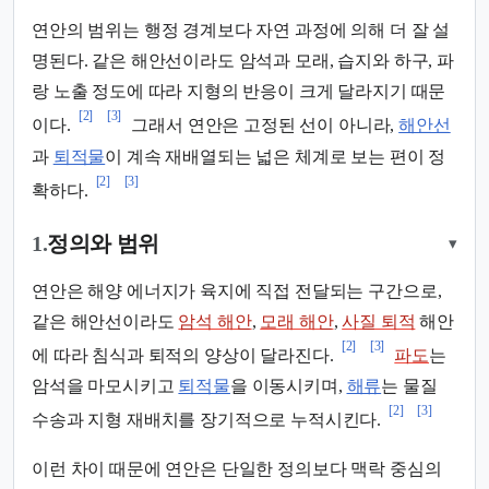
연안의 범위는 행정 경계보다 자연 과정에 의해 더 잘 설
명된다. 같은 해안선이라도 암석과 모래, 습지와 하구, 파
랑 노출 정도에 따라 지형의 반응이 크게 달라지기 때문
[2]
[3]
이다.
그래서 연안은 고정된 선이 아니라,
해안선
과
퇴적물
이 계속 재배열되는 넓은 체계로 보는 편이 정
[2]
[3]
확하다.
1.
정의와 범위
▾
연안은 해양 에너지가 육지에 직접 전달되는 구간으로,
같은 해안선이라도
암석 해안
,
모래 해안
,
사질 퇴적
해안
[2]
[3]
에 따라 침식과 퇴적의 양상이 달라진다.
파도
는
암석을 마모시키고
퇴적물
을 이동시키며,
해류
는 물질
[2]
[3]
수송과 지형 재배치를 장기적으로 누적시킨다.
이런 차이 때문에 연안은 단일한 정의보다 맥락 중심의