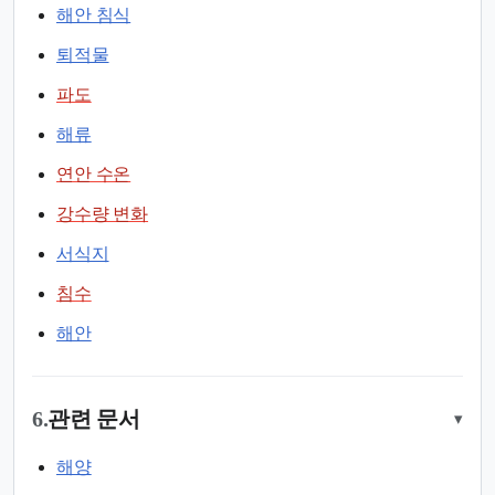
해안 침식
퇴적물
파도
해류
연안 수온
강수량 변화
서식지
침수
해안
6.
관련 문서
▾
해양