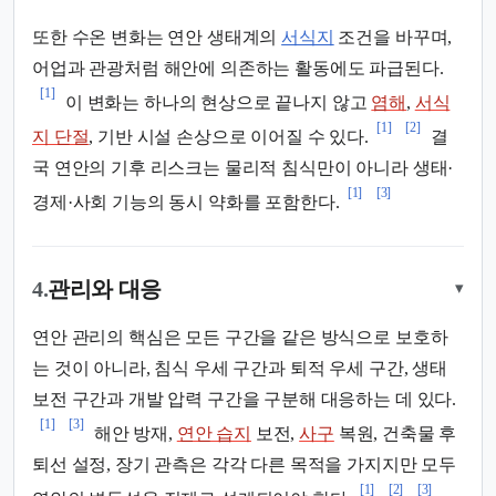
또한 수온 변화는 연안 생태계의
서식지
조건을 바꾸며,
어업과 관광처럼 해안에 의존하는 활동에도 파급된다.
[1]
이 변화는 하나의 현상으로 끝나지 않고
염해
,
서식
[1]
[2]
지 단절
, 기반 시설 손상으로 이어질 수 있다.
결
국 연안의 기후 리스크는 물리적 침식만이 아니라 생태·
[1]
[3]
경제·사회 기능의 동시 약화를 포함한다.
4.
관리와 대응
▾
연안 관리의 핵심은 모든 구간을 같은 방식으로 보호하
는 것이 아니라, 침식 우세 구간과 퇴적 우세 구간, 생태
보전 구간과 개발 압력 구간을 구분해 대응하는 데 있다.
[1]
[3]
해안 방재,
연안 습지
보전,
사구
복원, 건축물 후
퇴선 설정, 장기 관측은 각각 다른 목적을 가지지만 모두
[1]
[2]
[3]