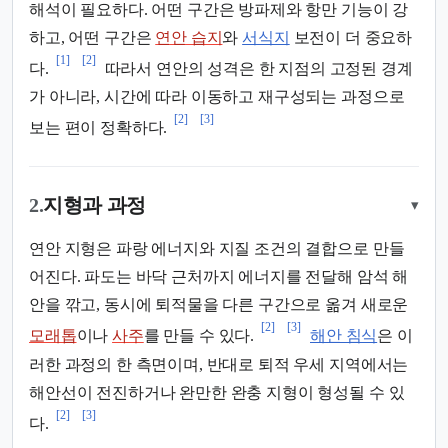
해석이 필요하다. 어떤 구간은 방파제와 항만 기능이 강
하고, 어떤 구간은
연안 습지
와
서식지
보전이 더 중요하
[1]
[2]
다.
따라서 연안의 성격은 한 지점의 고정된 경계
가 아니라, 시간에 따라 이동하고 재구성되는 과정으로
[2]
[3]
보는 편이 정확하다.
2.
지형과 과정
▾
연안 지형은 파랑 에너지와 지질 조건의 결합으로 만들
어진다. 파도는 바닥 근처까지 에너지를 전달해 암석 해
안을 깎고, 동시에 퇴적물을 다른 구간으로 옮겨 새로운
[2]
[3]
모래톱
이나
사주
를 만들 수 있다.
해안 침식
은 이
러한 과정의 한 측면이며, 반대로 퇴적 우세 지역에서는
해안선이 전진하거나 완만한 완충 지형이 형성될 수 있
[2]
[3]
다.