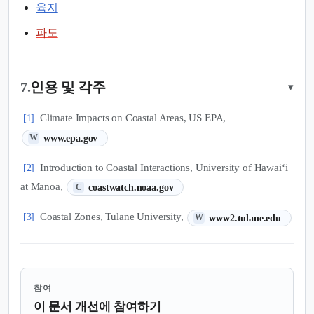
육지
파도
7.
인용 및 각주
▾
Climate Impacts on Coastal Areas, US EPA,
[1]
(새 탭에서 열림)
www.epa.gov
W
Introduction to Coastal Interactions, University of Hawaiʻi
[2]
(새 탭에서 열림)
at Mānoa,
coastwatch.noaa.gov
C
(새 탭에서 열림)
Coastal Zones, Tulane University,
[3]
www2.tulane.edu
W
참여
이 문서 개선에 참여하기