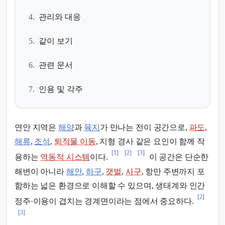
4.
관리와 대응
5.
같이 보기
6.
관련 문서
7.
인용 및 각주
연안 지역은
해양
과
육지
가 만나는 전이 공간으로,
파도
,
해류
,
조석
,
퇴적물 이동
, 지형 경사 같은 요인이 함께 작
[1]
[2]
[3]
용하는
역동적 시스템
이다.
이 공간은 단순한
해변이 아니라
해안
,
하구
,
갯벌
,
사구
, 항만 주변까지 포
함하는 넓은 환경으로 이해할 수 있으며, 생태계와 인간
[2]
정주·이용이 겹치는 경계면이라는 점에서 중요하다.
[3]