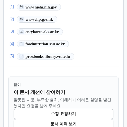
(새 탭에서 열림)
[1]
www.niehs.nih.gov
W
(새 탭에서 열림)
[2]
www.chp.gov.hk
W
(새 탭에서 열림)
[3]
encykorea.aks.ac.kr
E
(새 탭에서 열림)
[4]
foodnutrition.snu.ac.kr
F
(새 탭에서 열림)
[5]
pressbooks.library.vcu.edu
P
참여
이 문서 개선에 참여하기
잘못된 내용, 부족한 출처, 이해하기 어려운 설명을 발견
했다면 요청을 남겨 주세요.
수정 요청하기
문서 이력 보기