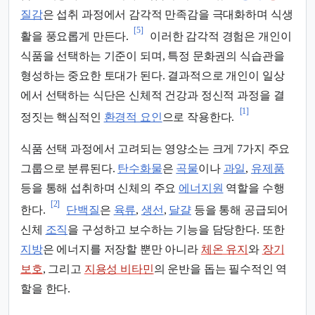
질감
은 섭취 과정에서 감각적 만족감을 극대화하며 식생
[5]
활을 풍요롭게 만든다.
이러한 감각적 경험은 개인이
식품을 선택하는 기준이 되며, 특정 문화권의 식습관을
형성하는 중요한 토대가 된다. 결과적으로 개인이 일상
에서 선택하는 식단은 신체적 건강과 정신적 과정을 결
[1]
정짓는 핵심적인
환경적 요인
으로 작용한다.
식품 선택 과정에서 고려되는 영양소는 크게 7가지 주요
그룹으로 분류된다.
탄수화물
은
곡물
이나
과일
,
유제품
등을 통해 섭취하며 신체의 주요
에너지원
역할을 수행
[2]
한다.
단백질
은
육류
,
생선
,
달걀
등을 통해 공급되어
신체
조직
을 구성하고 보수하는 기능을 담당한다. 또한
지방
은 에너지를 저장할 뿐만 아니라
체온 유지
와
장기
보호
, 그리고
지용성 비타민
의 운반을 돕는 필수적인 역
할을 한다.