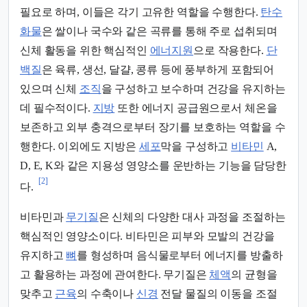
필요로 하며, 이들은 각기 고유한 역할을 수행한다.
탄수
화물
은 쌀이나 국수와 같은 곡류를 통해 주로 섭취되며
신체 활동을 위한 핵심적인
에너지원
으로 작용한다.
단
백질
은 육류, 생선, 달걀, 콩류 등에 풍부하게 포함되어
있으며 신체
조직
을 구성하고 보수하며 건강을 유지하는
데 필수적이다.
지방
또한 에너지 공급원으로서 체온을
보존하고 외부 충격으로부터 장기를 보호하는 역할을 수
행한다. 이외에도 지방은
세포
막을 구성하고
비타민
A,
D, E, K와 같은 지용성 영양소를 운반하는 기능을 담당한
[2]
다.
비타민과
무기질
은 신체의 다양한 대사 과정을 조절하는
핵심적인 영양소이다. 비타민은 피부와 모발의 건강을
유지하고
뼈
를 형성하며 음식물로부터 에너지를 방출하
고 활용하는 과정에 관여한다. 무기질은
체액
의 균형을
맞추고
근육
의 수축이나
신경
전달 물질의 이동을 조절