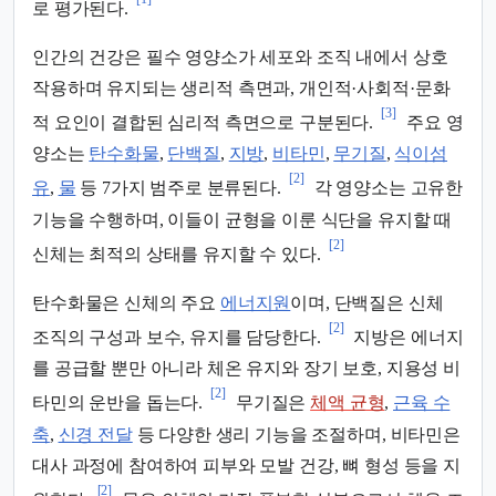
로 평가된다.
인간의 건강은 필수 영양소가 세포와 조직 내에서 상호
작용하며 유지되는 생리적 측면과, 개인적·사회적·문화
[3]
적 요인이 결합된 심리적 측면으로 구분된다.
주요 영
양소는
탄수화물
,
단백질
,
지방
,
비타민
,
무기질
,
식이섬
[2]
유
,
물
등 7가지 범주로 분류된다.
각 영양소는 고유한
기능을 수행하며, 이들이 균형을 이룬 식단을 유지할 때
[2]
신체는 최적의 상태를 유지할 수 있다.
탄수화물은 신체의 주요
에너지원
이며, 단백질은 신체
[2]
조직의 구성과 보수, 유지를 담당한다.
지방은 에너지
를 공급할 뿐만 아니라 체온 유지와 장기 보호, 지용성 비
[2]
타민의 운반을 돕는다.
무기질은
체액 균형
,
근육 수
축
,
신경 전달
등 다양한 생리 기능을 조절하며, 비타민은
대사 과정에 참여하여 피부와 모발 건강, 뼈 형성 등을 지
[2]