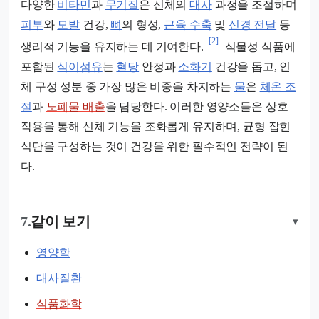
다양한
비타민
과
무기질
은 신체의
대사
과정을 조절하며
피부
와
모발
건강,
뼈
의 형성,
근육 수축
및
신경 전달
등
[2]
생리적 기능을 유지하는 데 기여한다.
식물성 식품에
포함된
식이섬유
는
혈당
안정과
소화기
건강을 돕고, 인
체 구성 성분 중 가장 많은 비중을 차지하는
물
은
체온 조
절
과
노폐물 배출
을 담당한다. 이러한 영양소들은 상호
작용을 통해 신체 기능을 조화롭게 유지하며, 균형 잡힌
식단을 구성하는 것이 건강을 위한 필수적인 전략이 된
다.
7.
같이 보기
▾
영양학
대사질환
식품화학