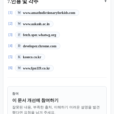
7.
인용 및 각주
▾
(새 탭에서 열림)
[1]
www.amathsdictionaryforkids.com
W
(새 탭에서 열림)
[2]
www.aakash.ac.in
W
(새 탭에서 열림)
[3]
fetch.spec.whatwg.org
F
(새 탭에서 열림)
[4]
developer.chrome.com
D
(새 탭에서 열림)
[5]
koseco.co.kr
K
(새 탭에서 열림)
[6]
www.fpn119.co.kr
W
참여
이 문서 개선에 참여하기
잘못된 내용, 부족한 출처, 이해하기 어려운 설명을 발견
했다면 요청을 남겨 주세요.