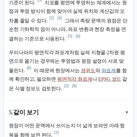
기준이 된다.
지표를 평면에 투영하는 체계에서는 원
점과 투영 방식이 함께 맞아야 실제 위치와 계산값의 오
[5]
[6]
차를 줄일 수 있다.
그래서 측량 문맥의 원점은 단
순한 기하학적 점이 아니라, 좌표 변환과 현장 측정을 연
[5]
[6]
결하는 기준으로 사용된다.
우리나라의 평면직각 좌표계처럼 실제 지형을 2차원 평
면으로 옮기는 경우에는 투영법과 원점 설정이 서로 맞
[6]
물린다.
이 때문에 현장에서는
경위도
와
좌표계
를 함
께 확인하고, 필요하면
평면직각 좌표계
나
EPSG 코드
같
[5]
[6]
은 식별 정보도 검토한다.
5.
같이 보기
▾
원점이 어떤 문맥에서 쓰이는지 더 넓게 보려면 아래 항
[1]
목을 함께 보면 된다.