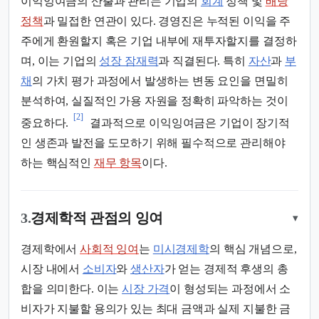
이익잉여금의 산출과 관리는 기업의
회계
정책 및
배당
정책
과 밀접한 연관이 있다. 경영진은 누적된 이익을 주
주에게 환원할지 혹은 기업 내부에 재투자할지를 결정하
며, 이는 기업의
성장 잠재력
과 직결된다. 특히
자산
과
부
채
의 가치 평가 과정에서 발생하는 변동 요인을 면밀히
분석하여, 실질적인 가용 자원을 정확히 파악하는 것이
[2]
중요하다.
결과적으로 이익잉여금은 기업이 장기적
인 생존과 발전을 도모하기 위해 필수적으로 관리해야
하는 핵심적인
재무 항목
이다.
3.
경제학적 관점의 잉여
▾
경제학에서
사회적 잉여
는
미시경제학
의 핵심 개념으로,
시장 내에서
소비자
와
생산자
가 얻는 경제적 후생의 총
합을 의미한다. 이는
시장 가격
이 형성되는 과정에서 소
비자가 지불할 용의가 있는 최대 금액과 실제 지불한 금