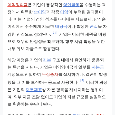
이익잉여금
은 기업이 통상적인
영업활동
을 수행하는 과
정에서 획득한
순이익
과 각종
이익
이 누적된 결과물이
다. 이는 기업의 경영 성과를 나타내는 지표로서, 당기순
이익에서 주주에게 지급한
배당금
이나 발생한
손실
을 차
[3]
감한 잔액으로 정의된다.
기업은 이러한 재원을 바탕
으로 재무적 안정성을 확보하며, 향후 사업 확장을 위한
내부 유보 자금으로 활용한다.
해당 계정은 기업의
자본
구조 내에서 유연하게 운용되
는 특성을 지닌다. 기업은 이익잉여금의 일부를
자본금
계정으로 전입하여
무상증자
를 실시하거나, 결손이 발생
[3]
했을 때 이를 보전하는 용도로 사용한다.
이러한 과정
은 기업의
재무제표
상 자본 항목을 재배치하는 행위이
며, 외부 자금 조달 없이도 기업의 자본 규모를 실질적으
로 확충하는 수단이 된다.