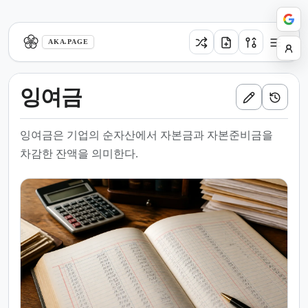
aka.page
AKA.PAGE
잉여금
잉여금은 기업의 순자산에서 자본금과 자본준비금을
차감한 잔액을 의미한다.