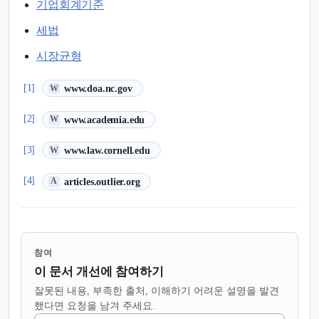
기업회계기준
세법
시장균형
(새 탭에서 열림)
[1]
www.doa.nc.gov
W
(새 탭에서 열림)
[2]
www.academia.edu
W
(새 탭에서 열림)
[3]
www.law.cornell.edu
W
(새 탭에서 열림)
[4]
articles.outlier.org
A
참여
이 문서 개선에 참여하기
잘못된 내용, 부족한 출처, 이해하기 어려운 설명을 발견
했다면 요청을 남겨 주세요.