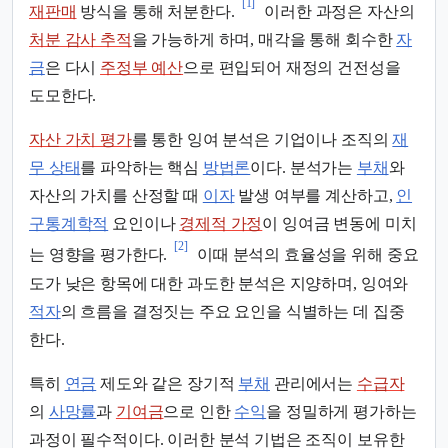
[1]
재판매
방식을 통해 처분한다.
이러한 과정은 자산의
처분 감사 추적
을 가능하게 하며, 매각을 통해 회수한
자
금
은 다시
주정부 예산
으로 편입되어 재정의 건전성을
도모한다.
자산 가치 평가
를 통한 잉여 분석은 기업이나 조직의
재
무 상태
를 파악하는 핵심
방법론
이다. 분석가는
부채
와
자산의 가치를 산정할 때
이자
발생 여부를 계산하고,
인
구통계학적
요인이나
경제적 가정
이 잉여금 변동에 미치
[2]
는 영향을 평가한다.
이때 분석의 효율성을 위해 중요
도가 낮은 항목에 대한 과도한 분석은 지양하며, 잉여와
적자
의 흐름을 결정짓는 주요 요인을 식별하는 데 집중
한다.
특히
연금
제도와 같은 장기적
부채
관리에서는
수급자
의
사망률
과
기여금
으로 인한
수익
을 정밀하게 평가하는
과정이 필수적이다. 이러한 분석 기법은 조직이 보유한