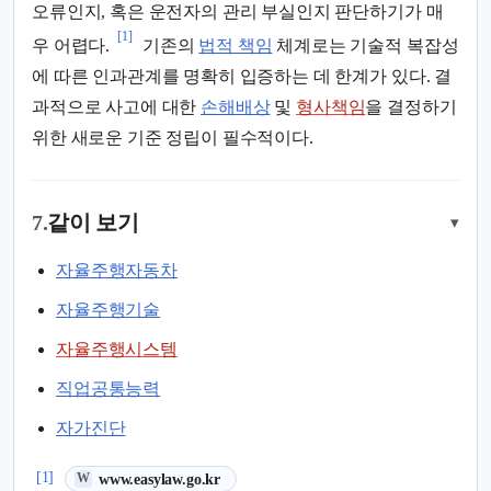
오류인지, 혹은 운전자의 관리 부실인지 판단하기가 매
[1]
우 어렵다.
기존의
법적 책임
체계로는 기술적 복잡성
에 따른 인과관계를 명확히 입증하는 데 한계가 있다. 결
과적으로 사고에 대한
손해배상
및
형사책임
을 결정하기
위한 새로운 기준 정립이 필수적이다.
7.
같이 보기
▾
자율주행자동차
자율주행기술
자율주행시스템
직업공통능력
자가진단
(새 탭에서 열림)
[1]
www.easylaw.go.kr
W