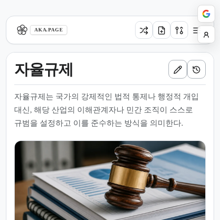
aka.page
AKA.PAGE
자율규제
자율규제는 국가의 강제적인 법적 통제나 행정적 개입
대신, 해당 산업의 이해관계자나 민간 조직이 스스로
규범을 설정하고 이를 준수하는 방식을 의미한다.