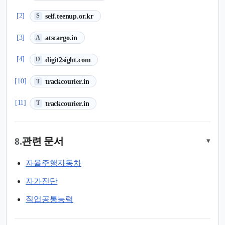
(새 탭에서 열림)
[2]
self.teenup.or.kr
S
(새 탭에서 열림)
[3]
atscargo.in
A
(새 탭에서 열림)
[4]
digit2sight.com
D
(새 탭에서 열림)
[10]
trackcourier.in
T
(새 탭에서 열림)
[11]
trackcourier.in
T
8.
관련 문서
▾
자율주행자동차
자가진단
직업공통능력