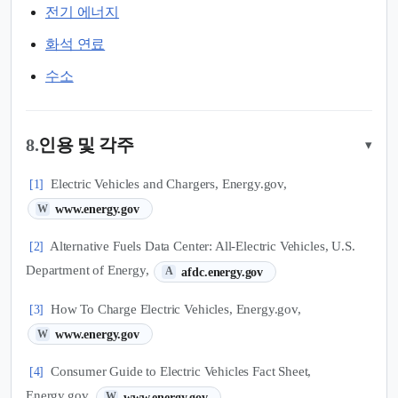
전기 에너지
화석 연료
수소
8.
인용 및 각주
▾
Electric Vehicles and Chargers, Energy.gov,
[1]
(새 탭에서 열림)
www.energy.gov
W
Alternative Fuels Data Center: All-Electric Vehicles, U.S.
[2]
(새 탭에서 열림)
Department of Energy,
afdc.energy.gov
A
How To Charge Electric Vehicles, Energy.gov,
[3]
(새 탭에서 열림)
www.energy.gov
W
Consumer Guide to Electric Vehicles Fact Sheet,
[4]
(새 탭에서 열림)
Energy.gov,
www.energy.gov
W