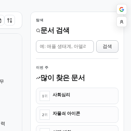
탐색
문서 검색
위키 검색
검색
이번 주
많이 찾은 문서
무
사회심리
1
위
자물쇠 아이콘
2
위
협력