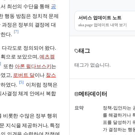
로서 최선의 수단을 통해
공
 행동 방침은 정치적 문제
서비스 업데이트 노트
 과정은 정부의 결정에 대
aka.page 업데이트 내역 보기
[7]
한다.
 다각도로 정의되어 왔다.
태그
계획으로 보았으며,
예츠켈
]
태그가 없습니다.
또한
아론 윌다브스키
는
하였고,
로버트 달
이나
찰스
[5]
악하였다.
이처럼 정책은
메타데이터
의사결정 체계 안에서 복합
요약
정책-입안자는 
를 해결하거나 
를 비롯한 수많은 정부 행위
표를 달성하기 
문 지식을 제공하거나, 특정
가 결정하는 행
중의 의견을 수렴하여 정책에