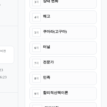
상태 변화
3
위
략
해고
4
위
쿠마라(고구마)
5
위
터널
6
위
리비전
전문가
7
위
23
민족
6:23
8
위
합리적선택이론
9
위