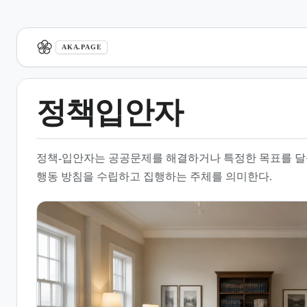
aka.page
AKA.PAGE
정책입안자
1.
개요
정책-입안자는 공공문제를 해결하거나 특정한 목표를 달
2.
정책입안자의 역할과 업무
행동 방침을 수립하고 집행하는 주체를 의미한다.
3.
증거 기반 정책 수립
4.
정책 설계와 형성 과정
5.
정책 전문가와 학계의 협력
6.
효과적인 정책 참여 전략