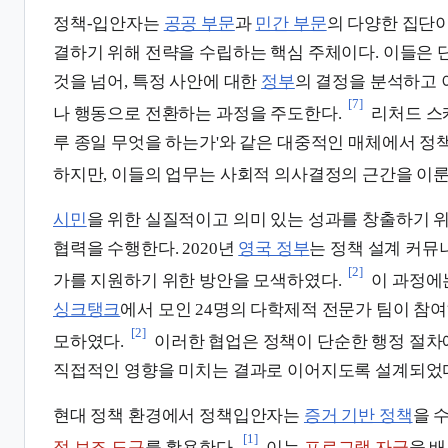
정책-입안자는
공공 부문
과
민간 부문
의 다양한 집단
결하기 위해 전략을 수립하는 핵심 주체이다. 이들은
것을 넘어, 특정 사안에 대한
정부
의 결정을 분석하고
[7]
나 행동으로 전환하는 과정을 주도한다.
리처드 스
루 종일 무엇을 하는가'와 같은 대중적인 매체에서 정
하지만, 이들의 업무는 사회적 의사결정의 근간을 이룬
시민
을 위한 실질적이고 의미 있는 성과를 창출하기
협력을 수행한다. 2020년
영국 정부
는 정책 설계 커뮤
[2]
가를 지원하기 위한 방안을 모색하였다.
이 과정에는
싱크탱크
에서 모인 24명의 다학제적 전문가 팀이 참
[2]
모하였다.
이러한 협업은 정책이 단순한 행정 절차
직접적인 영향을 미치는 결과로 이어지도록 설계되었
현대 정책 환경에서 정책입안자는
증거 기반 정책
을 
[1]