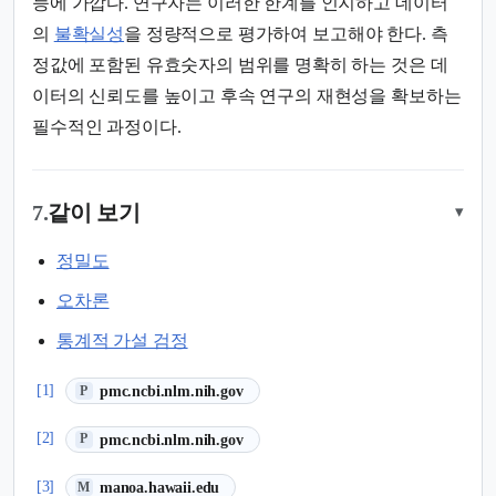
능에 가깝다. 연구자는 이러한 한계를 인지하고 데이터
의
불확실성
을 정량적으로 평가하여 보고해야 한다. 측
정값에 포함된 유효숫자의 범위를 명확히 하는 것은 데
이터의 신뢰도를 높이고 후속 연구의 재현성을 확보하는
필수적인 과정이다.
7.
같이 보기
▾
정밀도
오차론
통계적 가설 검정
(새 탭에서 열림)
[1]
pmc.ncbi.nlm.nih.gov
P
(새 탭에서 열림)
[2]
pmc.ncbi.nlm.nih.gov
P
(새 탭에서 열림)
[3]
manoa.hawaii.edu
M