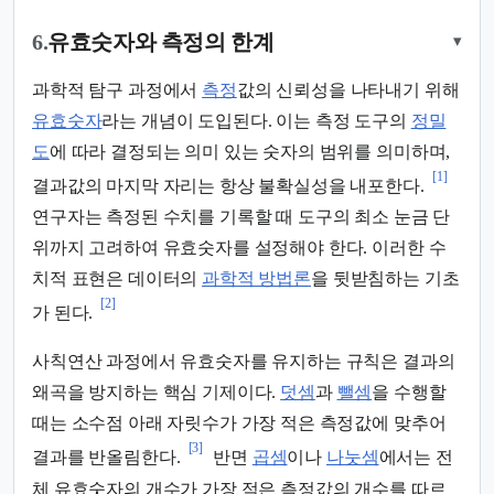
6.
유효숫자와 측정의 한계
▾
과학적 탐구 과정에서
측정
값의 신뢰성을 나타내기 위해
유효숫자
라는 개념이 도입된다. 이는 측정 도구의
정밀
도
에 따라 결정되는 의미 있는 숫자의 범위를 의미하며,
[1]
결과값의 마지막 자리는 항상 불확실성을 내포한다.
연구자는 측정된 수치를 기록할 때 도구의 최소 눈금 단
위까지 고려하여 유효숫자를 설정해야 한다. 이러한 수
치적 표현은 데이터의
과학적 방법론
을 뒷받침하는 기초
[2]
가 된다.
사칙연산 과정에서 유효숫자를 유지하는 규칙은 결과의
왜곡을 방지하는 핵심 기제이다.
덧셈
과
뺄셈
을 수행할
때는 소수점 아래 자릿수가 가장 적은 측정값에 맞추어
[3]
결과를 반올림한다.
반면
곱셈
이나
나눗셈
에서는 전
체 유효숫자의 개수가 가장 적은 측정값의 개수를 따르