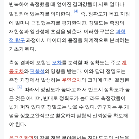
반복하여 측정했을 때 얻어진 결과값들이 서로 얼마나
[4]
밀집되어 있는지를 의미한다.
즉, 정확도가 목표 지점
에 얼마나 근접했는지를 평가한다면, 정밀도는 측정의
재현성과 일관성에 초점을 맞춘다. 이러한 구분은
과학
적 탐구
과정에서 데이터의 품질을 체계적으로 분석하는
기초가 된다.
측정 결과에 포함된
오차
를 분석할 때 정확도는 주로
계
통오차
와
편향성
의 영향을 받는다. 이와 달리 정밀도는
측정 과정에서 발생하는
우연오차
의 크기에 따라 결정된
[4]
다.
따라서 정밀도가 높다고 해서 반드시 정확도가 높
은 것은 아니며, 반대로 정확도가 높더라도 측정값들이
넓게 퍼져 있다면 정밀도는 낮을 수 있다. 연구자는 두 개
념을 상호보완적으로 활용하여 실험의 신뢰성을 확보해
야 한다.
응급의학과
와 같은 전문 분야에서는 진단 도구의 성능을