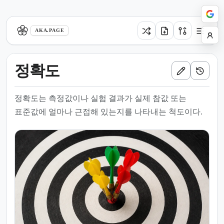
aka.page
AKA.PAGE
정확도
정확도는 측정값이나 실험 결과가 실제 참값 또는
표준값에 얼마나 근접해 있는지를 나타내는 척도이다.