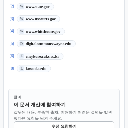
(새 탭에서 열림)
[2]
www.state.gov
W
(새 탭에서 열림)
[3]
www.uscourts.gov
W
(새 탭에서 열림)
[4]
www.whitehouse.gov
W
(새 탭에서 열림)
[5]
digitalcommons.wayne.edu
D
(새 탭에서 열림)
[6]
encykorea.aks.ac.kr
E
(새 탭에서 열림)
[8]
law.ucla.edu
L
참여
이 문서 개선에 참여하기
잘못된 내용, 부족한 출처, 이해하기 어려운 설명을 발견
했다면 요청을 남겨 주세요.
수정 요청하기