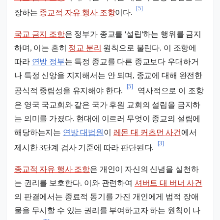
[5]
장하는
종교적 자유 행사 조항
이다.
국교 금지 조항
은 정부가 종교를 '설립'하는 행위를 금지
하며, 이는 흔히
정교 분리
원칙으로 불린다. 이 조항에
따라
연방 정부
는 특정 종교를 다른 종교보다 우대하거
나 특정 신앙을 지지해서는 안 되며, 종교에 대해 완전한
[5]
공식적 중립성을 유지해야 한다.
역사적으로 이 조항
은 영국 국교회와 같은 국가 후원 교회의 설립을 금지하
는 의미를 가졌다. 현대에 이르러 무엇이 종교의 설립에
해당하는지는
연방 대법원
이
레몬 대 커츠먼 사건
에서
[3]
제시한 3단계 검사 기준에 따라 판단된다.
종교적 자유 행사 조항
은 개인이 자신의 신념을 실천하
는 권리를 보호한다. 이와 관련하여
셔버트 대 버너 사건
의 판결에서는 종료적 동기를 가진 개인에게 법적 장애
물을 무시할 수 있는 권리를 부여하고자 하는 원칙이 나