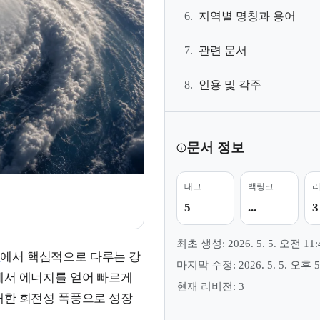
6.
지역별 명칭과 용어
7.
관련 문서
8.
인용 및 각주
문서 정보
태그
백링크
5
...
3
최초 생성: 2026. 5. 5. 오전 11:
학
에서 핵심적으로 다루는 강
마지막 수정: 2026. 5. 5. 오후 5
에서 에너지를 얻어 빠르게
현재 리비전: 3
대한 회전성 폭풍으로 성장