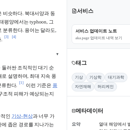
서비스
은 비슷하다. 북대서양과 동
평양에서는 typhoon, 그
ne으로 분류한다. 용어는 달라도,
서비스 업데이트 노트
[3]
[4]
aka.page 업데이트 내역 보기
.
▾
태그
 둘러싼 조직적인 대기 순
 형태로 설명하며, 최대 지속 풍
기상
기상학
대기과학
[1]
 분류한다.
이런 기준은
풍
자연재해
허리케인
 구조적 피해가 예상되는지
메타데이터
반적인
기상-현상
과 너무 가
요약
열대 해양에서 
간에 좁은 경로를 지나가는