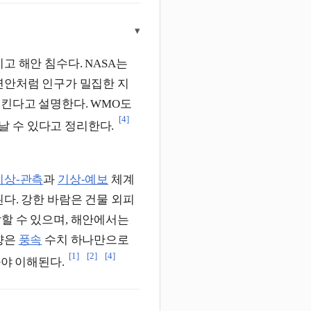
▾
고 해안 침수다. NASA는
연안처럼 인구가 밀집한 지
ion을 일으킨다고 설명한다. WMO도
[4]
함께 나타날 수 있다고 정리한다.
기상-관측
과
기상-예보
체계
다. 강한 바람은 건물 외피
할 수 있으며, 해안에서는
향은
풍속
수치 하나만으로
[1]
[2]
[4]
봐야 이해된다.