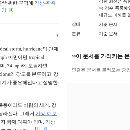
강한 회전성 폭풍
 광범위한 구역에
기상-관측
속·강수·폭풍해
[2]
[4]
대규모 피해를 
상태
기준 문서
분류
기준 문서
▾
al storm, hurricane의 단계
이 문서를 가리키는 
 미만이면 tropical
분류되며, 74 mph에 도달하면
연결된 문서를 불러오는 중입
cyclone의 강도를 분류하고, 강
 체계가 중요해진다고 설명한
폭풍이라도 바람의 세기, 강
 달라진다. 그래서
기상-예보
지 함께 다뤄야 하며,
기상
[1]
[3]