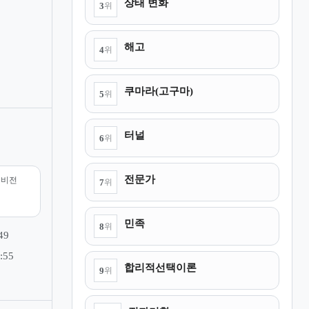
상태 변화
3
위
해고
4
위
쿠마라(고구마)
5
위
터널
6
위
전문가
리비전
7
위
민족
8
위
49
:55
합리적선택이론
9
위