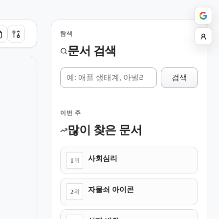
탐색
문서 검색
위키 검색
검색
이번 주
많이 찾은 문서
사회심리
1
위
자물쇠 아이콘
2
위