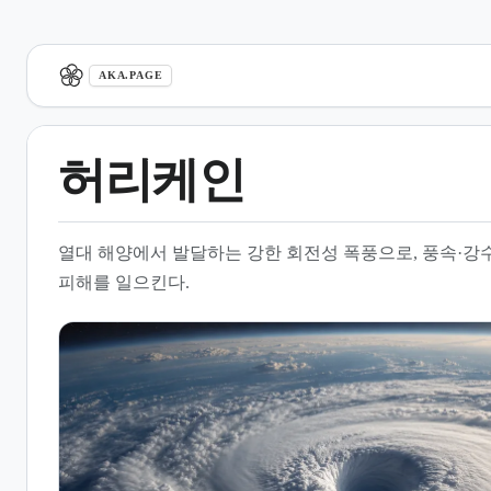
aka.page
AKA.PAGE
허리케인
1.
개요
열대 해양에서 발달하는 강한 회전성 폭풍으로, 풍속·강
2.
정의와 분류
피해를 일으킨다.
3.
구조와 형성
4.
영향과 피해
5.
관측과 예보
6.
지역별 명칭과 용어