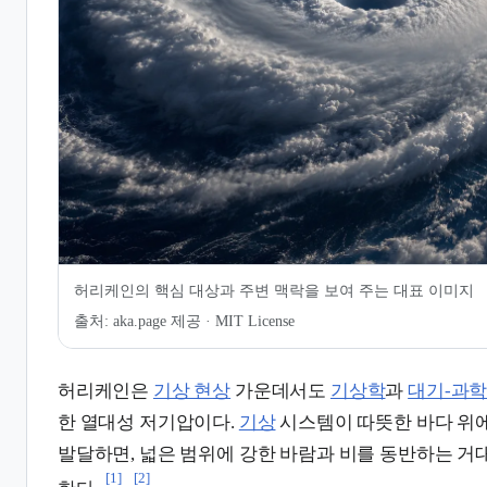
7.
관련 문서
8.
인용 및 각주
허리케인의 핵심 대상과 주변 맥락을 보여 주는 대표 이미지
출처:
aka.page 제공 · MIT License
허리케인은
기상 현상
가운데서도
기상학
과
대기-과
한 열대성 저기압이다.
기상
시스템이 따뜻한 바다 위
발달하면, 넓은 범위에 강한 바람과 비를 동반하는 거
[1]
[2]