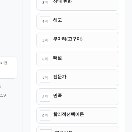
상태 변화
3
위
해고
4
위
쿠마라(고구마)
5
위
터널
6
위
리비전
전문가
7
위
8
민족
:59
8
위
합리적선택이론
9
위