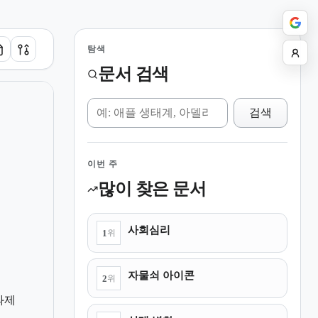
탐색
문서 검색
위키 검색
검색
이번 주
많이 찾은 문서
사회심리
1
위
자물쇠 아이콘
2
위
과제