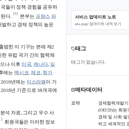
원국들이 정책 경험을 공유하
[3]
된다.
본부는
프랑스
파
서비스 업데이트 노트
aka.page 업데이트 내역 보기
개발하고 경제 정책의 높은
 출범한 이 기구는 본래 제2
태그
한 유럽 국가 간의 협력체
태그가 없습니다.
였으나 이후
미국
,
캐나다
,
일
이후에는
멕시코
,
체코
,
헝가
2010년에는
이스라엘
이 가
메타데이터
018년 기준으로 38개국에
요약
경제협력개발기
(OECD)는 회원
 분석 자료, 그리고 우수 사
경제 및 사회 발
1]
회원국들은 이러한 정보
하고 세계적인 