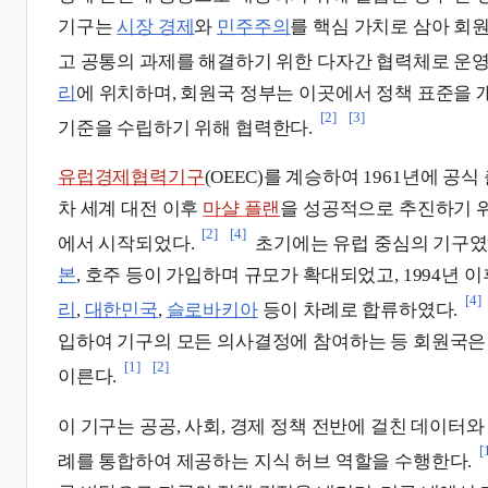
기구는
시장 경제
와
민주주의
를 핵심 가치로 삼아 회
고 공통의 과제를 해결하기 위한 다자간 협력체로 운영
리
에 위치하며, 회원국 정부는 이곳에서 정책 표준을 
[2]
[3]
기준을 수립하기 위해 협력한다.
유럽경제협력기구
(OEEC)를 계승하여 1961년에 공식
차 세계 대전 이후
마샬 플랜
을 성공적으로 추진하기 위
[2]
[4]
에서 시작되었다.
초기에는 유럽 중심의 기구
본
, 호주 등이 가입하며 규모가 확대되었고, 1994년 
[4]
리
,
대한민국
,
슬로바키아
등이 차례로 합류하였다.
입하여 기구의 모든 의사결정에 참여하는 등 회원국은 2
[1]
[2]
이른다.
이 기구는 공공, 사회, 경제 정책 전반에 걸친 데이터와
[
례를 통합하여 제공하는 지식 허브 역할을 수행한다.