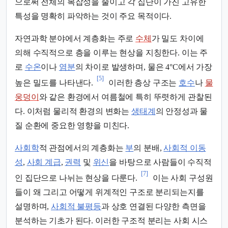
으로써 전체의 복잡성을 줄이고 각 집단이 가진 고유한
특성을 명확히 파악하는 것이 주요 목적이다.
자연과학 분야에서 계층화는 주로
수체
가 밀도 차이에
의해 수직적으로 층을 이루는 현상을 지칭한다. 이는 주
로
수온
이나
염분
의 차이로 발생하며, 물은 4°C에서 가장
[5]
높은 밀도를 나타낸다.
이러한 층상 구조는
호수
나
물
웅덩이
와 같은 환경에서 여름철에 특히 뚜렷하게 관찰된
다. 이처럼 물리적 환경의 변화는
생태계
의 안정성과 물
질 순환에 중요한 영향을 미친다.
사회학
적 관점에서의 계층화는
부
의 분배,
사회적 이동
성
,
사회 계급
,
권력
및
위신
을 바탕으로 사람들이 수직적
[7]
인 집단으로 나뉘는 현상을 다룬다.
이는 사회 구성원
들이 왜 그리고 어떻게 위계적인 구조로 분리되는지를
설명하며,
사회적 불평등
과 상호 연결된 다양한 측면을
분석하는 기초가 된다. 이러한 구조적 분리는 사회 시스