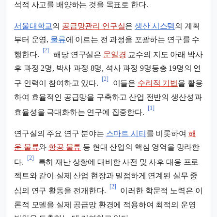
석적 사고를 배양하는 것을 목표로 한다.
서울대학교
의
공급망관리 연구실
은
생산 시스템
의 계획
부터 운영,
물류
에 이르는 전 과정을 포괄하는 연구를 수
[2]
행한다.
해당 연구실은
문일경
교수의 지도 아래 박사
후 과정 2명, 박사 과정 8명, 석사 과정 9명등총 19명의 연
[2]
구 인력이 참여하고 있다.
이들은
수리적 기법
을 활용
하여 효율적인 공급망을 구축하고 산업 전반의 생산성과
[1]
효율성을 극대화하는 연구에 집중한다.
연구실의 주요 연구 분야는
스마트 시티
를 비롯하여
해
운 물류
와
항공 물류
등 현대 산업의 핵심 영역을 망라한
[2]
다.
특히 재난 상황에 대비한 사전 및 사후 대응 프로
젝트와 같이 실제 산업 현장과 밀접하게 연계된 실무 중
[2]
심의 연구 활동을 전개한다.
이러한 학문적 노력은 이
론적 모델을 실제 공급망 환경에 적용하여 최적의 운영