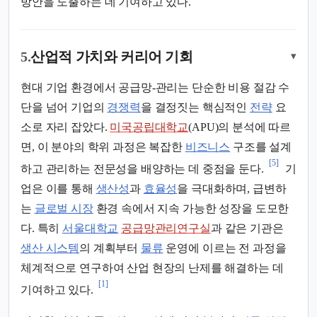
방안을 도출하는 데 기여하고 있다.
5.
산업적 가치와 커리어 기회
▾
현대 기업 환경에서 공급망-관리는 단순한 비용 절감 수
단을 넘어 기업의
경쟁력
을 결정짓는 핵심적인
전략
요
소로 자리 잡았다.
미국공립대학교
(APU)의 분석에 따르
면, 이 분야의 학위 과정은 복잡한
비즈니스
구조를 설계
[5]
하고 관리하는 전문성을 배양하는 데 중점을 둔다.
기
업은 이를 통해
생산성
과
효율성
을 극대화하며, 급변하
는
글로벌 시장
환경 속에서 지속 가능한 성장을 도모한
다. 특히
서울대학교
공급망관리연구실
과 같은 기관은
생산 시스템
의 계획부터
물류
운영에 이르는 전 과정을
체계적으로 연구하여 산업 현장의 난제를 해결하는 데
[1]
기여하고 있다.