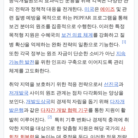
공적개발원조의 효과적인 운용을 위해 각국은 다양한 관
리 전략과 정책적 대응을 전개한다.
미국
은
에이즈
및 관
련 질병 예방을 목적으로 하는 PEPFAR 프로그램을 통해
보건 분야의 원조를 집중적으로 수행한다. 이러한 특정
목적형 지원은 수혜국의
보건 의료 체계
를 강화하고 질
[1]
병 확산을 억제하는 완화 전략의 일환으로 기능한다.
또한 각국 정부는 원조 자금이 단순한 소비가 아닌
지속
가능한 발전
을 위한 인프라 구축으로 이어지도록 관리
체계를 고도화한다.
취약 지역을 보호하기 위한 적응 전략으로서
선진국
과
저개발국
사이의 원조 관계는 점차 다각화되는 양상을
보인다.
개발도상국
의 경제적 자립을 돕기 위해
다자개
발은행
과 같은
다자간 개발 협력 기구
를 통한 지원이 활
[2]
발히 이루어진다.
특히 기후 변화나 경제적 충격에 취
약한 지역을 대상으로 한 맞춤형 지원은 해당 국가의
사
회적 회복력
을 높이는 데 중점을 둔다. 이러한 적응 전략