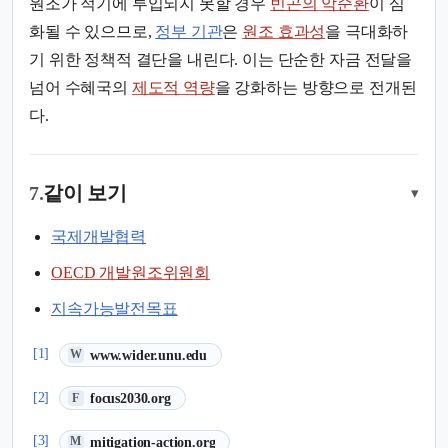
원조가 적기에 투입되지 못할 경우
빈곤의 악순환
이 심
화될 수 있으므로,
정부 기관
은
원조 효과성
을 극대화하
기 위한 정책적 결단을 내린다. 이는 단순한 자금 전달을
넘어 수혜국의
제도적 역량
을 강화하는 방향으로 전개된
다.
7.
같이 보기
▾
국제개발협력
OECD 개발원조위원회
지속가능발전목표
(새 탭에서 열림)
[1]
www.wider.unu.edu
W
(새 탭에서 열림)
[2]
focus2030.org
F
(새 탭에서 열림)
[3]
mitigation-action.org
M