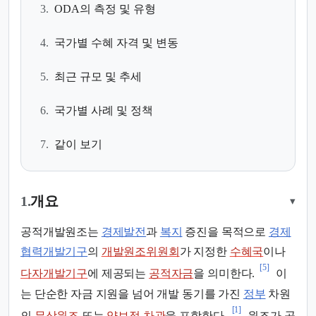
3.
ODA의 측정 및 유형
4.
국가별 수혜 자격 및 변동
5.
최근 규모 및 추세
6.
국가별 사례 및 정책
7.
같이 보기
1.
개요
▾
공적개발원조는
경제발전
과
복지
증진을 목적으로
경제
협력개발기구
의
개발원조위원회
가 지정한
수혜국
이나
[5]
다자개발기구
에 제공되는
공적자금
을 의미한다.
이
는 단순한 자금 지원을 넘어 개발 동기를 가진
정부
차원
[1]
의
무상원조
또는
양보적 차관
을 포함한다.
원조가 공