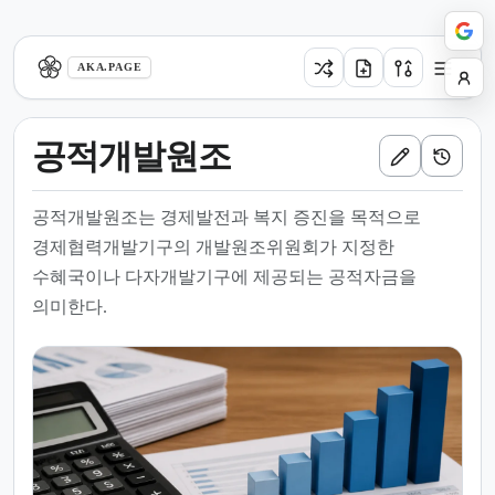
aka.page
AKA.PAGE
공적개발원조
공적개발원조는 경제발전과 복지 증진을 목적으로
경제협력개발기구의 개발원조위원회가 지정한
수혜국이나 다자개발기구에 제공되는 공적자금을
의미한다.