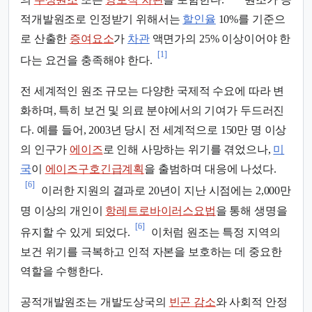
적개발원조로 인정받기 위해서는
할인율
10%를 기준으
로 산출한
증여요소
가
차관
액면가의 25% 이상이어야 한
[1]
다는 요건을 충족해야 한다.
전 세계적인 원조 규모는 다양한 국제적 수요에 따라 변
화하며, 특히 보건 및 의료 분야에서의 기여가 두드러진
다. 예를 들어, 2003년 당시 전 세계적으로 150만 명 이상
의 인구가
에이즈
로 인해 사망하는 위기를 겪었으나,
미
국
이
에이즈구호긴급계획
을 출범하며 대응에 나섰다.
[6]
이러한 지원의 결과로 20년이 지난 시점에는 2,000만
명 이상의 개인이
항레트로바이러스요법
을 통해 생명을
[6]
유지할 수 있게 되었다.
이처럼 원조는 특정 지역의
보건 위기를 극복하고 인적 자본을 보호하는 데 중요한
역할을 수행한다.
공적개발원조는 개발도상국의
빈곤 감소
와 사회적 안정