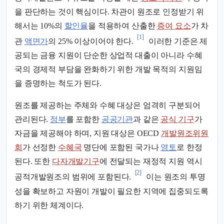
을 판단하는 것이 핵심이다. 차관이 원조로 인정받기 위
해서는 10%의
할인율
을 적용하여 산출한
증여 요소
가 차
[1]
관
액면가
의 25% 이상이어야 한다.
이러한 기준은 제
공되는 금융 지원이 단순한 상업적 대출이 아니라 수혜
국의 경제적 부담을 완화하기 위한 개발 목적의 지원임
을 증명하는 척도가 된다.
원조를 제공하는 주체와 수혜 대상은 엄격히 구분되어
관리된다.
정부
를 포함한
공공기관
과 같은
공식 기구
가
자금을 제공해야 하며, 지원 대상은 OECD
개발원조위원
회
가 선정한
수혜국
명단에 포함된 국가나
영토
로 한정
된다. 또한
다자개발기구
에 전달되는 재정적 지원 역시
[2]
공적개발원조의 범위에 포함된다.
이는 원조의 투명
성을 확보하고 자원이 개발이 필요한 지역에 집중되도록
하기 위한 체계이다.