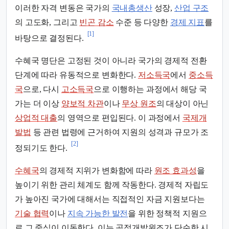
이러한 자격 변동은 국가의
국내총생산
성장,
산업 구조
의 고도화, 그리고
빈곤 감소
수준 등 다양한
경제 지표
를
[1]
바탕으로 결정된다.
수혜국 명단은 고정된 것이 아니라 국가의 경제적 전환
단계에 따라 유동적으로 변화한다.
저소득국
에서
중소득
국
으로, 다시
고소득국
으로 이행하는 과정에서 해당 국
가는 더 이상
양보적 차관
이나
무상 원조
의 대상이 아닌
상업적 대출
의 영역으로 편입된다. 이 과정에서
국제개
발법
등 관련 법령에 근거하여 지원의 성격과 규모가 조
[2]
정되기도 한다.
수혜국
의 경제적 지위가 변화함에 따라
원조 효과성
을
높이기 위한 관리 체계도 함께 작동한다. 경제적 자립도
가 높아진 국가에 대해서는 직접적인 자금 지원보다는
기술 협력
이나
지속 가능한 발전
을 위한 정책적 지원으
로 그 중심이 이동한다. 이는 공적개발원조가 단순한 시