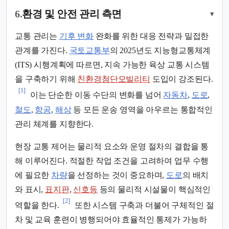
6.
환경 및 안전 관리 측면
▾
교통 관리는
기후 변화
완화를 위한 대응 전략과 밀접한
관계를 가진다.
국토교통부
의 2025년도 지능형교통체계
(ITS) 시행계획에 따르면, 지속 가능한 육상 교통 시스템
을 구축하기 위해
친환경첨단모빌리티
도입이 강조된다.
[1]
이는 단순한 이동 수단의 변화를 넘어
자동차
,
도로
,
철도
,
항공
,
해상
등 모든 운송 영역을 아우르는 통합적인
관리 체계를 지향한다.
현장 교통 제어는 물리적 요소와 운영 절차의 결합을 통
해 이루어진다. 적절한 작업 조건을 고려하여 업무 수행
에 필요한
차량
을 선정하는 것이 중요하며,
도로
의 배치
와 표시,
표지판
,
신호등
등의 물리적 시설물이 핵심적인
[2]
역할을 한다.
또한 시스템 구축과 더불어 구체적인 절
차 및 교육 훈련이 병행되어야 효율적인 통제가 가능하