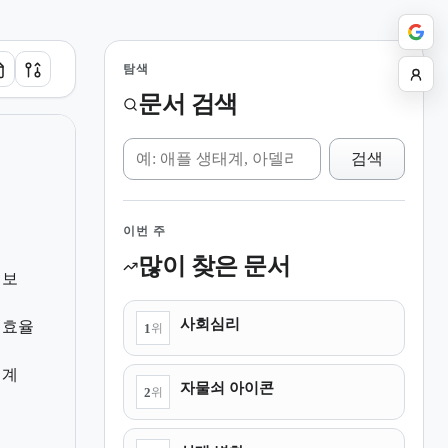
탐색
문서 검색
위키 검색
검색
이번 주
많이 찾은 문서
진보
사회심리
 효율
1
위
체계
자물쇠 아이콘
2
위
리