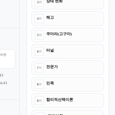
상태 변화
3
위
신
해고
4
위
쿠마라(고구마)
5
위
터널
6
위
리비전
전문가
7
위
43
민족
4:43
8
위
합리적선택이론
9
위