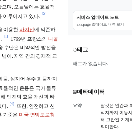
왔으며, 오늘날에는 효율적
[5]
가 이루어지고 있다.
서비스 업데이트 노트
aka.page 업데이트 내역 보기
을 이용한
바지선
에 의존하
[1]
.
1769년 프랑스의
니콜
운송 수단은 비약적인 발전을
태그
넘어, 지역 간의 경제적 교
태그가 없습니다.
화물, 심지어 우주 화물까지
효율적인 운용은 국가 물류
메타데이터
해 엔진의 효율 개선과 타
[4]
요약
탈것은 인간과 
있다.
또한, 안전하고 신
적지까지 이동시
류 기준은
미국 연방도로청
해 고안된 기계
의미한다.