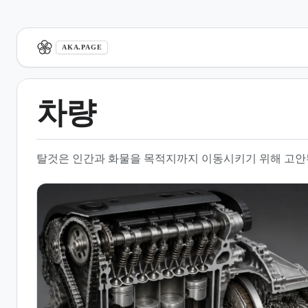
aka.page
AKA.PAGE
차량
1.
개요
탈것은 인간과 화물을 목적지까지 이동시키기 위해 고안
2.
역사적 변천과 기술적 진보
3.
기계공학적 설계와 엔진 효율
4.
자동차 공학의 학문적 체계
5.
교통 정책과 인프라 관리
6.
미래 교통 시스템과 혁신