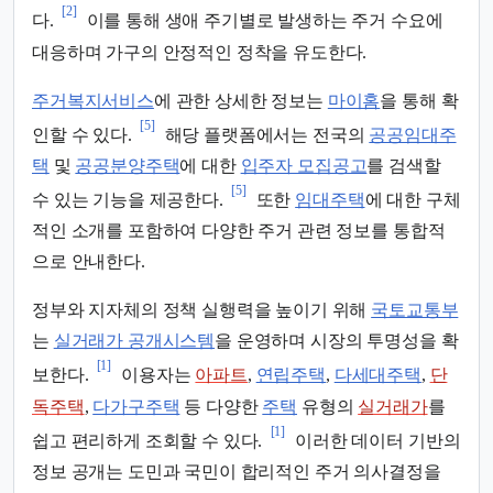
[2]
다.
이를 통해 생애 주기별로 발생하는 주거 수요에
대응하며 가구의 안정적인 정착을 유도한다.
주거복지서비스
에 관한 상세한 정보는
마이홈
을 통해 확
[5]
인할 수 있다.
해당 플랫폼에서는 전국의
공공임대주
택
및
공공분양주택
에 대한
입주자 모집공고
를 검색할
[5]
수 있는 기능을 제공한다.
또한
임대주택
에 대한 구체
적인 소개를 포함하여 다양한 주거 관련 정보를 통합적
으로 안내한다.
정부와 지자체의 정책 실행력을 높이기 위해
국토교통부
는
실거래가 공개시스템
을 운영하며 시장의 투명성을 확
[1]
보한다.
이용자는
아파트
,
연립주택
,
다세대주택
,
단
독주택
,
다가구주택
등 다양한
주택
유형의
실거래가
를
[1]
쉽고 편리하게 조회할 수 있다.
이러한 데이터 기반의
정보 공개는 도민과 국민이 합리적인 주거 의사결정을