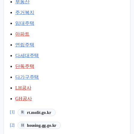
부동산
주거복지
임대주택
아파트
연립주택
다세대주택
단독주택
다가구주택
LH공사
GH공사
(새 탭에서 열림)
[1]
rt.molit.go.kr
R
(새 탭에서 열림)
[2]
housing.gg.go.kr
H