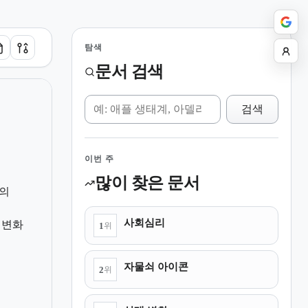
탐색
문서 검색
위키 검색
검색
이번 주
많이 찾은 문서
의
사회심리
 변화
1
위
자물쇠 아이콘
2
위
대