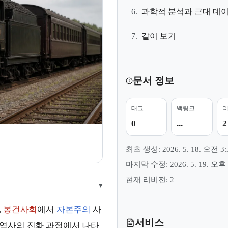
6.
과학적 분석과 근대 데
7.
같이 보기
문서 정보
태그
백링크
0
...
2
최초 생성: 2026. 5. 18. 오전 3:
마지막 수정: 2026. 5. 19. 오후 
현재 리비전: 2
▾
,
봉건사회
에서
자본주의
사
서비스
역사의 진화 과정에서 나타