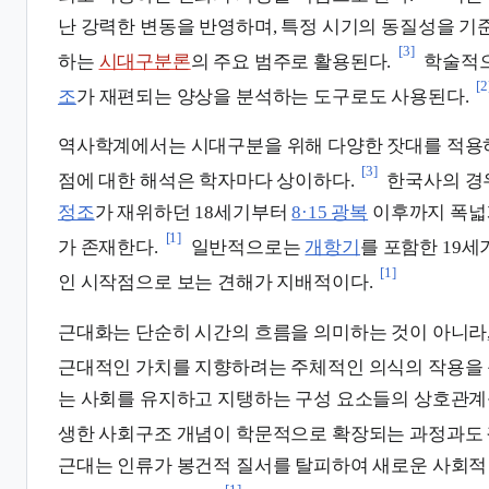
난 강력한 변동을 반영하며, 특정 시기의 동질성을 기
[3]
하는
시대구분론
의 주요 범주로 활용된다.
학술적으
[2
조
가 재편되는 양상을 분석하는 도구로도 사용된다.
역사학계에서는 시대구분을 위해 다양한 잣대를 적용하
[3]
점에 대한 해석은 학자마다 상이하다.
한국사의 경
정조
가 재위하던 18세기부터
8·15 광복
이후까지 폭넓
[1]
가 존재한다.
일반적으로는
개항기
를 포함한 19
[1]
인 시작점으로 보는 견해가 지배적이다.
근대화는 단순히 시간의 흐름을 의미하는 것이 아니라
근대적인 가치를 지향하려는 주체적인 의식의 작용을 
는 사회를 유지하고 지탱하는 구성 요소들의 상호관계
생한 사회구조 개념이 학문적으로 확장되는 과정과도 
근대는 인류가 봉건적 질서를 탈피하여 새로운 사회적