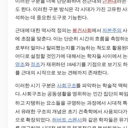
이러한 구분을 더욱 단순화하여 전근대와
근현대
라는
도 한다. 이러한 구분 방식은 각 시대가 가진 고유한 
석하는 데 중요한 도구로 기능한다.
근대에 대한 역사적 정의는
봉건사회
에서
자본주의
사
에 초점을 맞춘다. 이는 단순히 시간의 흐름을 측정하는
로부터 얼마나 탈피했는지를 가늠하는 척도로 활용된
어디로 설정할 것인가에 대해서는 학자들 사이에서 논
영조
와
정조
가 재위하던 18세기를 기점으로 보기도 하
를 근대의 시작으로 보는 견해까지 존재한다.
이러한 시기 구분은
사회구조
를 파악하는 학술적 맥락
다. 사회구조는 공동생활을 영위하는 인간 집단의 짜임
하고 지탱하는 요소들을 규명하는 과정에서 시대적 특
서 유래한 구조의 개념은 초기 건축학에서 사용되다가
으로 확장되었다.
허버트 스펜서
와 같은 학자들은 유