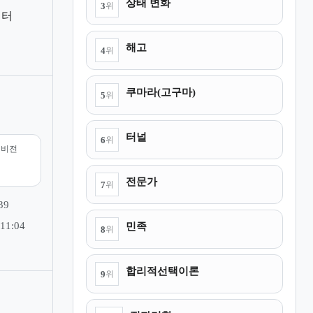
상태 변화
3
위
이터
해고
4
위
쿠마라(고구마)
5
위
터널
6
위
리비전
전문가
7
위
39
민족
11:04
8
위
합리적선택이론
9
위