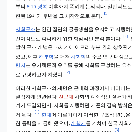
부터
8·15 광복
이후까지 폭넓게 논의되나, 일반적으로
[1]
현된 19세기 후반을 그 시작점으로 본다.
사회구조
는 인간 집단의 공동생활을 유지하고 지탱하
[2]
전체적으로 파악하기 위한 핵심적인 분석 틀이다.
발한 구조 개념은 16세기에 이르러 부분 간의 상호관
었고, 이후
해부학
을 거쳐
사회학
의 주요 연구 대상으로
펜서
는 유기체론적 유추를 통해 사회를 구성하는 요
[2]
로 규명하고자 하였다.
이러한 사회구조의 재편은 근대화 과정에서 나타나는 
밀접하게 연관된다.
전근대
사회의 폐쇄적인 질서가 
계가 도입되면서, 사회를 지탱하던 기존의 결속 방식은
[1]
게 된다.
현대
에 이르기까지 이러한 구조적 변동은
한 동력을 제공해 왔으며,
개항기
를 거치며 한국 사회가
[3]