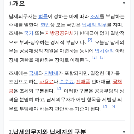
1.
개요
▾
납세의무자는
법률
이 정하는 바에 따라
조세
를 부담하는
주체를 말한다.
헌법
상 모든 국민은
납세의 의무
를 지며,
조세는
국가
또는
지방공공단체
가 반대급여 없이 일방적
[2]
으로 부과·징수하는 경제적 부담이다.
오늘날 납세의
무는 공공재정의 재원을 마련하는 동시에
법치주의
아래
[2]
[5]
징세 권한을 제한하는 장치로 이해된다.
조세에는
국세
와
지방세
가 포함되지만, 일정한 대가를
조건으로 하는
사용료
나
수수료
,
전매품
판매대금,
공채
[2]
금
은 조세와 구분된다.
이러한 구분은 공공부담의 성
격을 분명히 하고, 납세의무자가 어떤 항목을 세법상 의
[2]
[5]
무로 부담해야 하는지 판단하는 기준이 된다.
2.
납세의무자와 납세자의 구분
▾