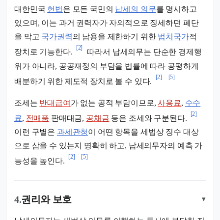
대한민국
헌법
은 모든 국민의
납세의 의무
를 명시하고
있으며, 이는 과거 권력자가 자의적으로 징세하던 폐단
을 막고
국가권력
의 남용을 제한하기 위한
법치국가
적
[2]
장치로 기능한다.
따라서 납세의무는 단순한 경제행
위가 아니라, 공공재정의 부담을 법률에 따라 공평하게
[2]
[5]
배분하기 위한 제도적 장치로 볼 수 있다.
조세는
반대급여
가 없는 공적 부담이므로,
사용료
,
수수
[2]
료
,
전매품
판매대금,
공채금
등은 조세와 구분된다.
이런 구별은
과세관청
이 어떤 항목을 세법상 징수 대상
으로 삼을 수 있는지 명확히 하고, 납세의무자의 예측 가
[2]
[5]
능성을 높인다.
4.
권리와 보호
▾