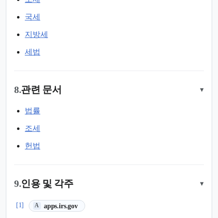
국세
지방세
세법
8.
관련 문서
▾
법률
조세
헌법
9.
인용 및 각주
▾
(새 탭에서 열림)
[1]
apps.irs.gov
A