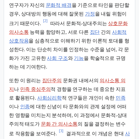
연구자가 자신의
문화적 배경
을 기준으로 타인을 판단할
경우, 상대방의 행동에 대해 잘못된
가정
을 내릴 위험이
[2]
크기 때문이다.
따라서 문화적-상대주의는
상호문화
의사소통
능력을 함양하고, 서로 다른
집단
간의
사회적
상호작용
을 심층적으로 이해하기 위한 이론적 토대를 형
성한다. 이는 단순히 차이를 인정하는 수준을 넘어, 각 문
화가 가진 고유한
사회 구조
와
기능
을 학술적으로 규명
하는 데 기여한다.
또한 이 원리는
집단주의
문화권 내에서의
의사소통 의
지
나
민족 중심주의
적 경향을 연구하는 데 중요한 지표
로 활용된다.
사회심리학
적 연구들은 개인이 속한
민족
이나
인종
에 대한 신념이 타 문화와의 관계 설정에 어떠
한 영향을 미치는지 분석하며, 이 과정에서 문화적-상대
주의적 태도가
문화 간 의사소통
의 질을 결정하는 변수
[3]
로 작용함을 보여준다.
결과적으로 이 개념은 현대
사