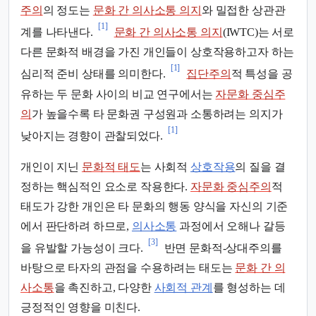
주의
의 정도는
문화 간 의사소통 의지
와 밀접한 상관관
[1]
계를 나타낸다.
문화 간 의사소통 의지
(IWTC)는 서로
다른 문화적 배경을 가진 개인들이 상호작용하고자 하는
[1]
심리적 준비 상태를 의미한다.
집단주의
적 특성을 공
유하는 두 문화 사이의 비교 연구에서는
자문화 중심주
의
가 높을수록 타 문화권 구성원과 소통하려는 의지가
[1]
낮아지는 경향이 관찰되었다.
개인이 지닌
문화적 태도
는 사회적
상호작용
의 질을 결
정하는 핵심적인 요소로 작용한다.
자문화 중심주의
적
태도가 강한 개인은 타 문화의 행동 양식을 자신의 기준
에서 판단하려 하므로,
의사소통
과정에서 오해나 갈등
[3]
을 유발할 가능성이 크다.
반면 문화적-상대주의를
바탕으로 타자의 관점을 수용하려는 태도는
문화 간 의
사소통
을 촉진하고, 다양한
사회적 관계
를 형성하는 데
긍정적인 영향을 미친다.