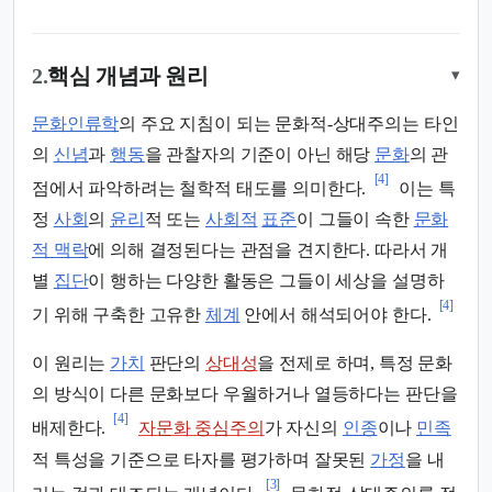
2.
핵심 개념과 원리
▾
문화인류학
의 주요 지침이 되는 문화적-상대주의는 타인
의
신념
과
행동
을 관찰자의 기준이 아닌 해당
문화
의 관
[4]
점에서 파악하려는 철학적 태도를 의미한다.
이는 특
정
사회
의
윤리
적 또는
사회적
표준
이 그들이 속한
문화
적 맥락
에 의해 결정된다는 관점을 견지한다. 따라서 개
별
집단
이 행하는 다양한 활동은 그들이 세상을 설명하
[4]
기 위해 구축한 고유한
체계
안에서 해석되어야 한다.
이 원리는
가치
판단의
상대성
을 전제로 하며, 특정 문화
의 방식이 다른 문화보다 우월하거나 열등하다는 판단을
[4]
배제한다.
자문화 중심주의
가 자신의
인종
이나
민족
적 특성을 기준으로 타자를 평가하며 잘못된
가정
을 내
[3]