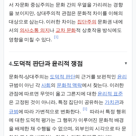
서 자문화 중심주의는 문화 간의 우열을 가리려는 경향
을 보이지만, 상대주의적 관점은 문화적 차이를 이해의
대상으로 삼는다. 이러한 차이는
집단주의
문화권 내에
서의
의사소통 의지
나
교차 문화
적 상호작용 방식에도
[1]
영향을 미칠 수 있다.
4.
도덕적 판단과 윤리적 쟁점
▾
문화적-상대주의는
도덕적 판단
의 근거를 보편적인
윤리
규범이 아닌 각
사회
의
문화적 맥락
에서 찾는다. 이러한
관점에 따르면 무엇이 옳고 그른지에 대한
윤리적 표준
은 고정된 것이 아니라, 특정 집단이 공유하는
가치관
과
[1]
규범
에 따라 가변적으로 변화한다.
따라서 특정 행위
에 대한 도덕적 평가는 그 행위가 이루어진 문화적 배경
을 배제한 채 수행될 수 없으며, 외부인의 시각으로 타 문