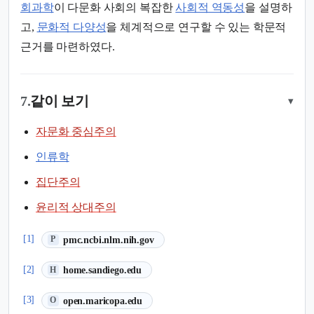
회과학
이 다문화 사회의 복잡한
사회적 역동성
을 설명하
고,
문화적 다양성
을 체계적으로 연구할 수 있는 학문적
근거를 마련하였다.
7.
같이 보기
▾
자문화 중심주의
인류학
집단주의
윤리적 상대주의
(새 탭에서 열림)
[1]
pmc.ncbi.nlm.nih.gov
P
(새 탭에서 열림)
[2]
home.sandiego.edu
H
(새 탭에서 열림)
[3]
open.maricopa.edu
O