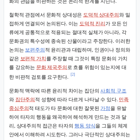
화의 관습을 비판하는 것은 논리적 한계를 지닌다.
철학적 관점에서 문화적 상대성은
도덕적 상대주의
와 밀
접하게 연결되어 논의된다. 이는
도덕적 진리
가 모든 인
류에게 공통적으로 적용되는 절대적 실체가 아니라, 각
문화권의 특수성에 종속된 산물이라고 주장한다. 이러한
논의는
보편주의
적 윤리관과 대립하며, 인권이나 정의와
같은
보편적 가치
를 주장할 때 그것이 특정 문화의 가치
를 강요하는
문화 제국주의
로 흐를 위험이 있는지에 대
[2]
한 비판적 검토를 요구한다.
문화적 맥락에 따른 윤리적 차이는 집단의
사회적 구조
와
집단주의
적 성향에 따라 다르게 나타날 수 있다.
민족
중심주의
적 태도가 타 문화에 대한 잘못된
가정
을 유발
하여 타자의 행동을 왜곡하여 해석하게 만드는 것과 달
리, 상대주의적 접근은 타자의
행동 양식
을 그들의 체계
안에서 이해하려 시도한다. 그러나 극단적인 상대주의는