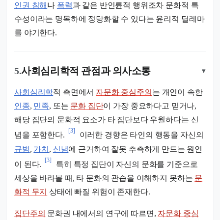
인권 침해
나
폭력
과 같은 반인륜적 행위조차 문화적 특
수성이라는 명목하에 정당화할 수 있다는 윤리적 딜레마
를 야기한다.
5.
사회심리학적 관점과 의사소통
▾
사회심리학
적 측면에서
자문화 중심주의
는 개인이 속한
인종
,
민족
, 또는
문화 집단
이 가장 중요하다고 믿거나,
해당 집단의 문화적 요소가 타 집단보다 우월하다는 신
[3]
념을 포함한다.
이러한 경향은 타인의 행동을 자신의
규범
,
가치
,
신념
에 근거하여 잘못 추측하게 만드는 원인
[3]
이 된다.
특히 특정 집단이 자신의 문화를 기준으로
세상을 바라볼 때, 타 문화의 관습을 이해하지 못하는
문
화적 무지
상태에 빠질 위험이 존재한다.
집단주의
문화권 내에서의 연구에 따르면,
자문화 중심