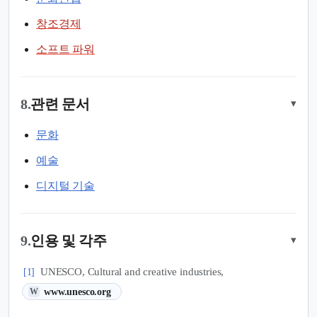
창조경제
소프트 파워
8.
관련 문서
▾
문화
예술
디지털 기술
9.
인용 및 각주
▾
UNESCO, Cultural and creative industries,
[1]
(새 탭에서 열림)
www.unesco.org
W