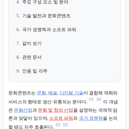
4.
주요 구성 요소 및 분야
5.
기술 발전과 문화콘텐츠
6.
국가 경쟁력과 소프트 파워
7.
같이 보기
8.
관련 문서
9.
인용 및 각주
문화콘텐츠는
문화
,
예술
,
디지털 기술
이 결합해 재화와
[1]
[3]
서비스의 형태로 생산·유통되는 분야다.
이 개념
은
문화산업
과
문화 및 창의 산업
을 설명하는 국제적 담
론과 맞닿아 있으며,
소프트 파워
와
국가 경쟁력
을 논의
[1]
[2]
할 때도 자주 호출된다.