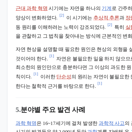
근대 과학 혁명
시기에는 자연을 하나의
기계
로 간주
[2]
양상이 변화하였다.
이 시기에는
추상적 추론
과
정
[2]
동 원리를 이해하려는 노력이 강조되었다.
특히
실
을 관찰하고 그 법칙을 찾아내는 방식에 근본적인 변화
자연 현상을 설명할 때 필요한 원인은 현상의 외형을
[1]
것이어야 한다.
자연은 불필요한 일을 하지 않으므로
최소한의 원인만으로 충분하다면 그 이상의 과도한 원
[1]
칙이다.
이러한
단순성
의 원리는 자연이 불필요한 
[1]
한다는 철학적 근거를 바탕으로 한다.
5.
분야별 주요 발견 사례
과학 혁명
은 16~17세기에 걸쳐 발생한
과학적 사고
의
시기의 발견들은 약 2,000년 동안
과학
계를 지배해 온