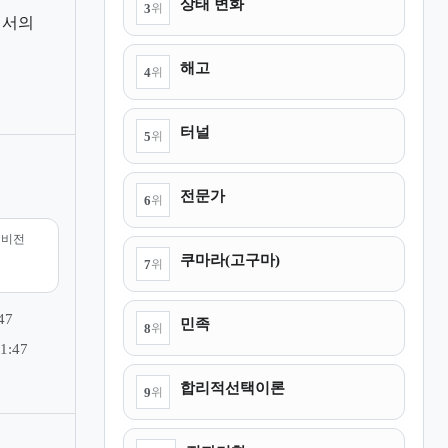
상태 변화
3
위
에서의
해고
4
위
터널
5
위
전문가
6
위
리비전
쿠마라(고구마)
7
위
47
민족
8
위
1:47
합리적선택이론
9
위