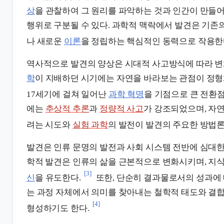
상
을 관찰하여 그 원리를 파악하는 것과 인간이 만들
행위로 구분될 수 있다. 과학적 맥락에서 발견은 기존
나 새로운
이론
을 정립하는 핵심적인 동력으로 작용한
역사적으로 발견의 양상은 시대적 사고방식에 따라 변
학
이 지배하던 시기에는 자연을 바라보는 관점이 정형
17세기에 걸쳐 일어난
과학 혁명
을 기점으로 큰 전환
에는
추상적 추론
과
정량적 사고
가 강조되었으며, 자
려는 시도와
실험 과학
의 발전이 발견의 주요한 방법론
발견은 인류 문명의 발전과 사회 시스템 전반에 심대한
학적 발견은 인류의 삶을 근본적으로 변화시키며, 지
[3]
신
을 유도한다.
또한, 단순히 결과물로서의 성과에
는 과정 자체에서 의미를 찾아내는 철학적 태도와 결
[4]
형성하기도 한다.