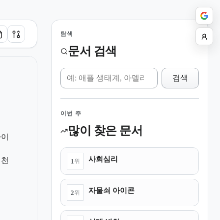
탐색
문서 검색
위키 검색
검색
이번 주
많이 찾은 문서
차이
사회심리
변천
1
위
형
자물쇠 아이콘
2
위