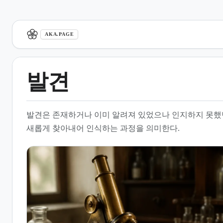
aka.page
AKA.PAGE
발견
1.
개요
발견은 존재하거나 이미 알려져 있었으나 인지하지 못했던
2.
발견과 발명의 개념적 차이
새롭게 찾아내어 인식하는 과정을 의미한다.
3.
과학적 발견의 역사적 변천
4.
발견의 발생 기제와 유형
5.
분야별 주요 발견 사례
6.
철학적 및 심리적 관점에서의