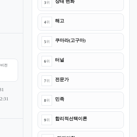
상태 변화
3
위
해고
4
위
쿠마라(고구마)
5
위
터널
6
위
리비전
전문가
7
위
31
민족
2:31
8
위
합리적선택이론
9
위