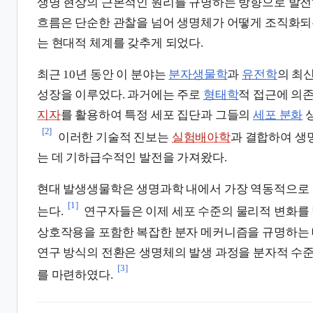
생명 현상의 근본적인 원리를 규명하는 방향으로 발전
흐름은 단순한 관찰을 넘어 생명체가 어떻게 조직화
는 현대적 체계를 갖추게 되었다.
최근 10년 동안 이 분야는
분자생물학
과
유전학
의 최
성장을 이루었다. 과거에는 주로
형태학
적 접근에 의
지자
를 활용하여 특정 세포 집단과 그들의
세포 분화
상
[2]
이러한 기술적 진보는
실험배아학
과 결합하여 생
는 데 기하급수적인 발전을 가져왔다.
현대 발생생물학은 생명과학 내에서 가장 역동적으로
[1]
는다.
연구자들은 이제 세포 수준의 물리적 변화를
상호작용을 포함한 복잡한 분자 메커니즘을 규명하는 
연구 방식의 전환은 생명체의 발생 과정을 분자적 수준
[3]
를 마련하였다.