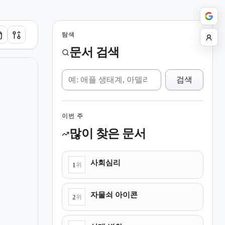
탐색
문서 검색
위키 검색
검색
이번 주
많이 찾은 문서
사회심리
1
위
자물쇠 아이콘
2
위