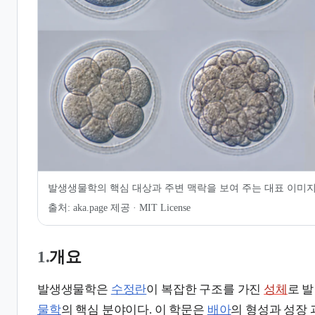
7.
같이 보기
발생생물학의 핵심 대상과 주변 맥락을 보여 주는 대표 이미
출처:
aka.page 제공 · MIT License
1.
개요
발생생물학은
수정란
이 복잡한 구조를 가진
성체
로 
물학
의 핵심 분야이다. 이 학문은
배아
의 형성과 성장