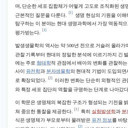
며, 단순한 세포 집합체가 어떻게 고도로 조직화된 
[1]
근본적인 질문을 다룬다.
생명 현상의 기원을 이해
탐구하는 이 분야는 현대 생명과학에서 가장 역동적으
[1]
평가받는다.
발생생물학의 역사는 약 500년 전으로 거슬러 올라가
관찰 기록부터 현대의 정밀한 분석에 이르기까지 긴 발
에는 주로
형태학
적 관점에서 배아의 변화를 관찰하는 
사이
유전학
과
분자생물학
의 현대적 기법이 도입되면
[2]
로 확장되었다.
이러한 변화는 단순히 외형적인 관
와 특정 세포 집단의 역할을 규명하는 단계로 나아갔다
이 학문은 생명체의 복잡한 구조가 형성되는 기전을 
[1]
쳐 중요한 통찰을 제공한다.
특히
실험발생학
과
분
식은 생명체가 부모로부터 물려받은
유전 정보
를 바탕
[2]