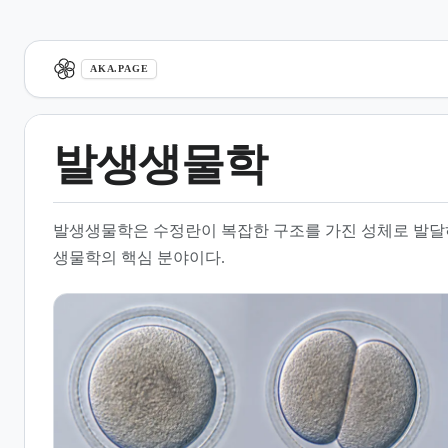
aka.page
AKA.PAGE
발생생물학
1.
개요
발생생물학은 수정란이 복잡한 구조를 가진 성체로 발달
2.
역사적 배경과 발전
생물학의 핵심 분야이다.
3.
형태형성과 세포 접착
4.
기관 형성의 원리
5.
현대 연구 방법론
6.
유전과 발생의 상관관계