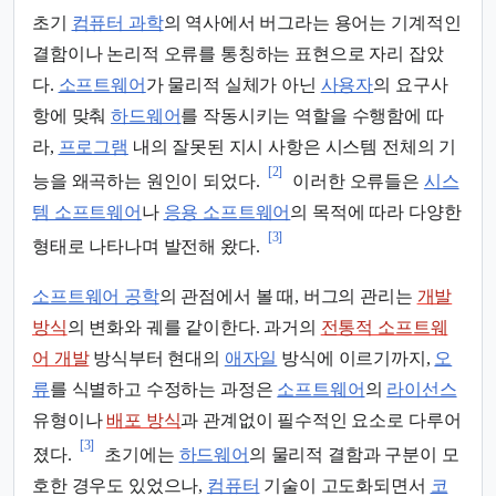
초기
컴퓨터 과학
의 역사에서 버그라는 용어는 기계적인
결함이나 논리적 오류를 통칭하는 표현으로 자리 잡았
다.
소프트웨어
가 물리적 실체가 아닌
사용자
의 요구사
항에 맞춰
하드웨어
를 작동시키는 역할을 수행함에 따
라,
프로그램
내의 잘못된 지시 사항은 시스템 전체의 기
[2]
능을 왜곡하는 원인이 되었다.
이러한 오류들은
시스
템 소프트웨어
나
응용 소프트웨어
의 목적에 따라 다양한
[3]
형태로 나타나며 발전해 왔다.
소프트웨어 공학
의 관점에서 볼 때, 버그의 관리는
개발
방식
의 변화와 궤를 같이한다. 과거의
전통적 소프트웨
어 개발
방식부터 현대의
애자일
방식에 이르기까지,
오
류
를 식별하고 수정하는 과정은
소프트웨어
의
라이선스
유형이나
배포 방식
과 관계없이 필수적인 요소로 다루어
[3]
졌다.
초기에는
하드웨어
의 물리적 결함과 구분이 모
호한 경우도 있었으나,
컴퓨터
기술이 고도화되면서
코