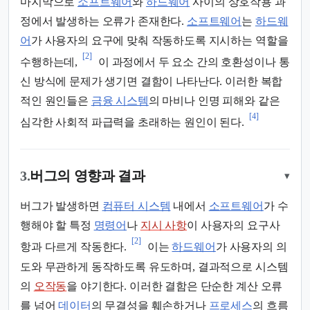
마지막으로
소프트웨어
와
하드웨어
사이의 상호작용 과
정에서 발생하는 오류가 존재한다.
소프트웨어
는
하드웨
어
가 사용자의 요구에 맞춰 작동하도록 지시하는 역할을
[2]
수행하는데,
이 과정에서 두 요소 간의 호환성이나 통
신 방식에 문제가 생기면 결함이 나타난다. 이러한 복합
적인 원인들은
금융 시스템
의 마비나 인명 피해와 같은
[4]
심각한 사회적 파급력을 초래하는 원인이 된다.
3.
버그의 영향과 결과
▾
버그가 발생하면
컴퓨터 시스템
내에서
소프트웨어
가 수
행해야 할 특정
명령어
나
지시 사항
이 사용자의 요구사
[2]
항과 다르게 작동한다.
이는
하드웨어
가 사용자의 의
도와 무관하게 동작하도록 유도하며, 결과적으로 시스템
의
오작동
을 야기한다. 이러한 결함은 단순한 계산 오류
를 넘어
데이터
의 무결성을 훼손하거나
프로세스
의 흐름