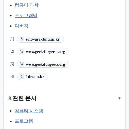
컴퓨터 과학
프로그래밍
디버깅
(새 탭에서 열림)
[1]
software.cbnu.ac.kr
S
(새 탭에서 열림)
[2]
www.geeksforgeeks.org
W
(새 탭에서 열림)
[3]
www.geeksforgeeks.org
W
(새 탭에서 열림)
[4]
1dream.kr
1
8.
관련 문서
▾
컴퓨터 시스템
프로그램