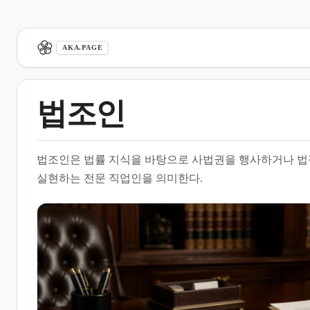
aka.page
AKA.PAGE
법조인
1.
개요
법조인은 법률 지식을 바탕으로 사법권을 행사하거나 법
2.
법조인 양성제도의 변천과 개
실현하는 전문 직업인을 의미한다.
혁
3.
법조인의 주요 활동 분야
4.
사법기관과 법조인의 관계
5.
법조인 단체와 커뮤니티