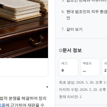
5.
법조인 단체와 커뮤니티
6.
현대 법조인의 직무 환경
안
7.
같이 보기
문서 정보
태그
백링크
0
...
2
최초 생성: 2026. 5. 20. 오후 1:
▾
마지막 수정: 2026. 5. 20. 오후 
현재 리비전: 2
 법적 분쟁을 해결하며 정의
법률
에 근거하여 재판을 수