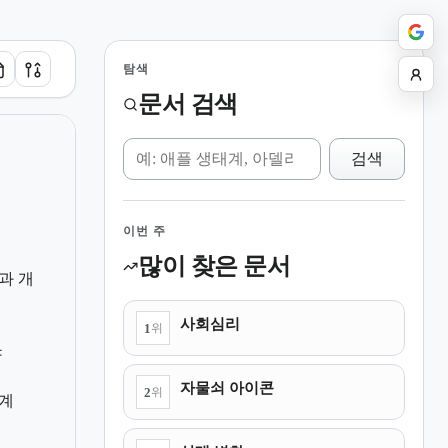
탐색
문서 검색
위키 검색
검색
이번 주
많이 찾은 문서
과 개
사회심리
1
위
야
자물쇠 아이콘
2
위
계