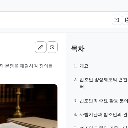
목차
적 분쟁을 해결하며 정의를
1.
개요
2.
법조인 양성제도의 변천
혁
3.
법조인의 주요 활동 분
4.
사법기관과 법조인의 관