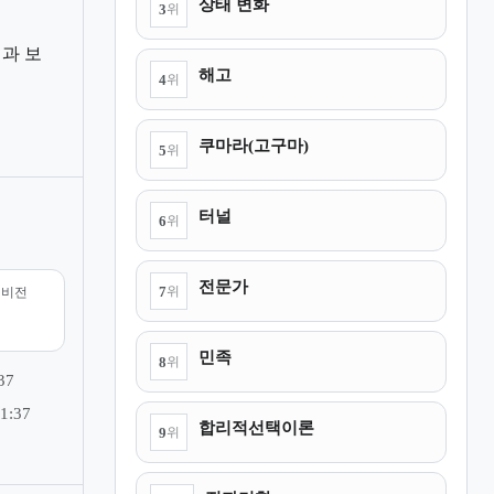
상태 변화
3
위
과 보
해고
4
위
쿠마라(고구마)
5
위
터널
6
위
전문가
7
위
리비전
민족
8
위
37
1:37
합리적선택이론
9
위