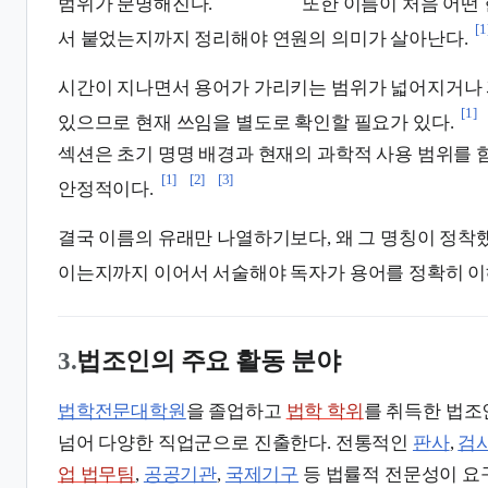
범위가 분명해진다.
또한 이름이 처음 어떤
[1
서 붙었는지까지 정리해야 연원의 의미가 살아난다.
시간이 지나면서 용어가 가리키는 범위가 넓어지거나 
[1]
있으므로 현재 쓰임을 별도로 확인할 필요가 있다.
섹션은 초기 명명 배경과 현재의 과학적 사용 범위를 
[1]
[2]
[3]
안정적이다.
결국 이름의 유래만 나열하기보다, 왜 그 명칭이 정착
이는지까지 이어서 서술해야 독자가 용어를 정확히 이해
3.
법조인의 주요 활동 분야
법학전문대학원
을 졸업하고
법학 학위
를 취득한 법조
넘어 다양한 직업군으로 진출한다. 전통적인
판사
,
검
업 법무팀
,
공공기관
,
국제기구
등 법률적 전문성이 요