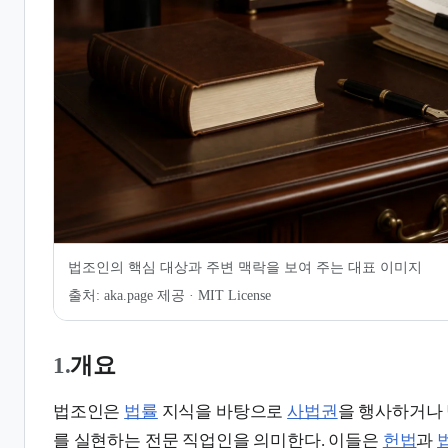
6.
현대 법조인의 직무 환경과 보
안
7.
같이 보기
법조인의 핵심 대상과 주변 맥락을 보여 주는 대표 이미지
출처:
aka.page 제공 · MIT License
1.
개요
법조인은
법률
지식을 바탕으로
사법권
을 행사하거나
를 실현하는 전문 직업인을 의미한다. 이들은
헌법
과