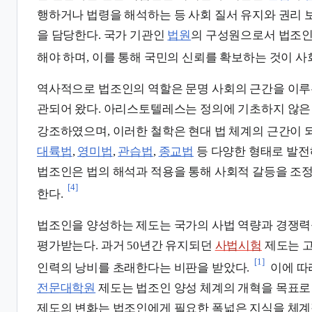
행하거나 법령을 해석하는 등 사회 질서 유지와 권리 
을 담당한다. 국가 기관인
법원
의 구성원으로서 법조인
해야 하며, 이를 통해 국민의 신뢰를 확보하는 것이 사
역사적으로 법조인의 역할은 문명 사회의 근간을 이루
관되어 왔다. 아리스토텔레스는 정의에 기초하지 않은
강조하였으며, 이러한 철학은 현대 법 체계의 근간이 
대륙법
,
영미법
,
관습법
,
종교법
등 다양한 형태로 발전
법조인은 법의 해석과 적용을 통해 사회적 갈등을 조
[4]
한다.
법조인을 양성하는 제도는 국가의 사법 역량과 경쟁력
평가받는다. 과거 50년간 유지되던
사법시험
제도는 고
[1]
인력의 낭비를 초래한다는 비판을 받았다.
이에 따
전문대학원
제도는 법조인 양성 체계의 개혁을 목표로
제도의 변화는 법조인에게 필요한 폭넓은 지식을 체