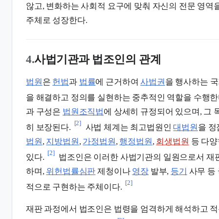
않고, 변화하는 사회적 요구에 맞춰 자신의 전문 영역
주체로 성장한다.
4.
사법기관과 법조인의 관계
법원
은
헌법
과
법률
에 근거하여
사법권
을 행사하는 
을 해결하고 정의를 실현하는 중추적인 역할을 수행한
과 구성은
법원조직법
에 상세히 규정되어 있으며, 그
[2]
히 보장된다.
사법 체계는 최고법원인
대법원
을 
법원
,
지방법원
,
가정법원
,
행정법원
,
회생법원
등 다양
[2]
있다.
법조인은 이러한 사법기관의 일원으로서 재판
하며,
위헌법률심판
제청이나
영장
발부,
등기
사무 등
[2]
적으로 구현하는 주체이다.
재판 과정에서 법조인은 법령을 엄격하게 해석하고 