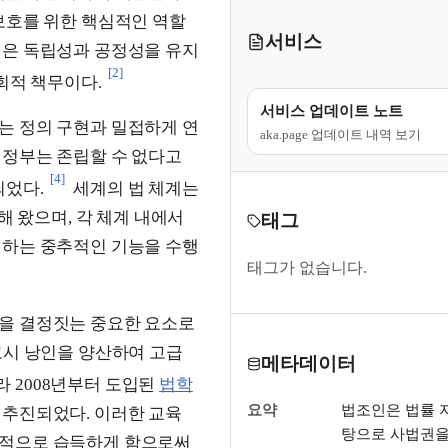
보호를 위한 핵심적인 역할
서비스
은 독립성과 공정성을 유지
[2]
회적 책무이다.
서비스 업데이트 노트
는 정의 구현과 밀접하게 연
aka.page 업데이트 내역 보기
 정부는 존립할 수 없다고
[4]
되었다.
세계의 법 체계는
해 왔으며, 각 체계 내에서
태그
정하는 중추적인 기능을 수행
태그가 없습니다.
을 결정짓는 중요한 요소로
시 낭인을 양산하여 고급
메타데이터
라 2008년부터 도입된
법학
요약
법조인은 법률 
 추진되었다. 이러한 교육
탕으로 사법권을
계적으로 습득하게 함으로써