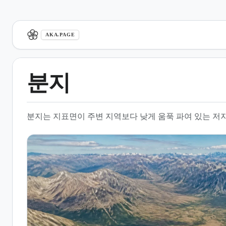
aka.page
AKA.PAGE
분지
1.
개요
분지는 지표면이 주변 지역보다 낮게 움푹 파여 있는 저
2.
지형적 형성 과정
3.
분지의 유형과 분류
4.
기상 및 환경적 특성
5.
지리적 및 전략적 가치
6.
지질학적 구성 요소