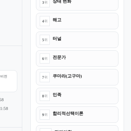
상태 변화
3
위
해고
4
위
터널
5
위
전문가
6
위
쿠마라(고구마)
리비전
7
위
민족
8
위
58
1:58
합리적선택이론
9
위