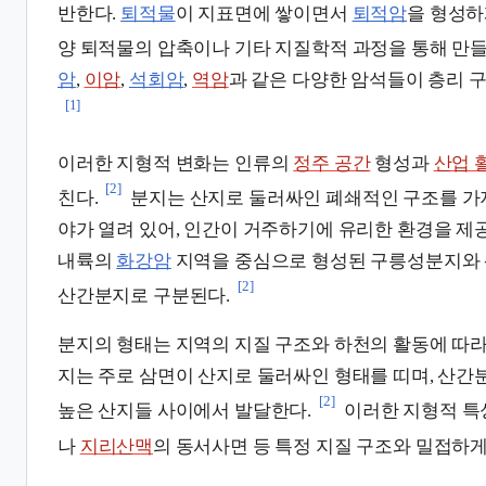
반한다.
퇴적물
이 지표면에 쌓이면서
퇴적암
을 형성하
양 퇴적물의 압축이나 기타 지질학적 과정을 통해 만
암
,
이암
,
석회암
,
역암
과 같은 다양한 암석들이 층리 구
[1]
이러한 지형적 변화는 인류의
정주 공간
형성과
산업 
[2]
친다.
분지는 산지로 둘러싸인 폐쇄적인 구조를 가
야가 열려 있어, 인간이 거주하기에 유리한 환경을 제
내륙의
화강암
지역을 중심으로 형성된 구릉성분지와 
[2]
산간분지로 구분된다.
분지의 형태는 지역의 지질 구조와 하천의 활동에 따라
지는 주로 삼면이 산지로 둘러싸인 형태를 띠며, 산
[2]
높은 산지들 사이에서 발달한다.
이러한 지형적 
나
지리산맥
의 동서사면 등 특정 지질 구조와 밀접하