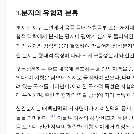
3.
분지의 유형과 분류
분지는 지구 표면에서 움푹 들어간 함몰부 또는 저지대
형적 맥락에서 분지는 평지나 평야가 산지로 둘러싸인 
적인 융기와 침식작용이 결합하여 만들어진 침식분지의
한 분지는 형태적 특징에 따라 크게 구릉성분지와 산간
구릉성분지는 주로 내륙에 분포하는 화강암 지역을 중
인다. 이 지형은 삼면이 산지로 둘러싸여 있으나, 나머
려 있는 구조를 나타낸다. 이러한 구조적 특성은 지형
에 부여하며, 주변 지형과의 연결 방식에 따라 독특한 
산간분지는 태백산맥의 서사면이나 지리산맥의 동서
[2]
들을 의미한다.
이들은 하천의 하상 비고가 높은 
을 보인다. 산간 지역의 험준한 지형 사이에서 형성된