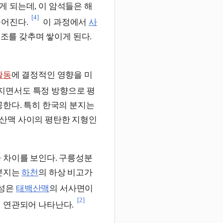
게 되는데, 이 암석들은 해
[4]
들어진다.
이 과정에서
사
조를 갖추며 쌓이게 된다.
활동
에 결정적인 영향을 미
지면서도 특정 방향으로 평
공한다. 특히 한국의 분지는
산맥 사이의 평탄한 지형인
 차이를 보인다. 구릉성분
간분지는
하천
의 하상 비고가
특성은
태백산맥
의 서사면이
[2]
게 연관되어 나타난다.