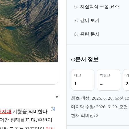
6.
지질학적 구성 요소
7.
같이 보기
8.
관련 문서
문서 정보
태그
백링크
1
...
2
▾
최초 생성: 2026. 6. 20. 오전 1:
마지막 수정: 2026. 6. 20. 오전 
[3]
저지대
지형을 의미한다.
현재 리비전: 2
어간 형태를 띠며, 주변이