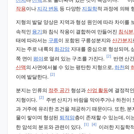
산지
나
산맥
으로 둘러싸여 있는 것이 특징이다.
이
작용
이나
지각 변동
등 다양한
지질학
적 과정에 의해 
지형의 발달 양상은 지역과 형성 원인에 따라 차이를 
속적인
융기
와 침식 작용이 결합하여 만들어진
침식분
태에 따라서는
구릉
이 포함된 구릉성분지와
산간분지
지는 주로 내륙의
화강암
지대를 중심으로 형성되며, 
[2]
쪽 면이
평야
로 열려 있는 구조를 가진다.
반면 산
산맥
의 사면에서볼 수 있는 평탄한 지형으로,
하천
의
[2]
이에 발달한다.
분지는 인류의
정주 공간
형성과
산업 활동
에 결정적인
[2]
지형이다.
주변 산지가 바람을 막아주거나 하천이 
과 거주에 유리한 조건을 제공하기 때문이다. 또한, 
물이 쌓이며 형성된
퇴적암
층이 존재할 수 있는데, 이
[1]
[4]
한 암석의 분포와 관련이 있다.
이러한 지질학적