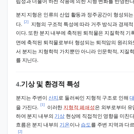
립성과 더불어 하천 작용에 의한 지형 변화를 반영한다
분지 지형은 인류의 산업 활동과 정주공간이 형성되는
[2]
다.
지형의 구조적 특성에 따라 거주 방식과 경제적
이다. 또한 분지 내부에 축적된 퇴적물은 지질학적 기록
면에 축적된 퇴적물로부터 형성되는 퇴적암의 원리와도
서 분지는 지형학적 가치뿐만 아니라 인문학적, 지질
를 지닌다.
4.
기상 및 환경적 특성
분지는 주변이
산지
로 둘러싸인 지형적 구조로 인해
[1]
을 가진다.
이러한
지형적 폐쇄성
은 외부로부터 
하여 분지 내부의
기상
현상에 직접적인 영향을 미친다
흐름은 분지 내부의
기온
이나
습도
를 주변 지역과 다
[2]