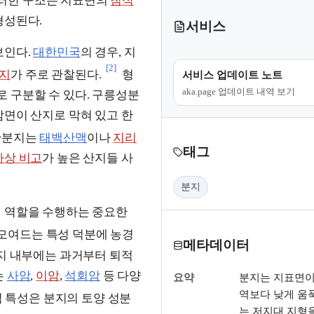
러한 구조는 지표면의
침식
형성된다.
서비스
보인다.
대한민국
의 경우, 지
[2]
지
가 주로 관찰된다.
형
서비스 업데이트 노트
aka.page 업데이트 내역 보기
로 구분할 수 있다. 구릉성분
삼면이 산지로 막혀 있고 한
간분지는
태백산맥
이나
지리
태그
하상 비고
가 높은 산지들 사
분지
 역할을 수행하는 중요한
모여드는 특성 덕분에 농경
메타데이터
분지 내부에는 과거부터 퇴적
는
사암
,
이암
,
석회암
등 다양
요약
분지는 지표면이
역보다 낮게 움푹
 특성은 분지의 토양 성분
는 저지대 지형