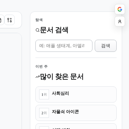
탐색
문서 검색
위키 검색
검색
이번 주
많이 찾은 문서
사회심리
1
위
자물쇠 아이콘
2
위