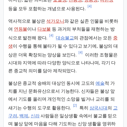
[4]
등을 모두 포함하는 개념으로 사용된다.
역사적으로 불상은
석가모니
와 같은 실존 인물을 비롯하
여
연등불
이나
다보불
등 과거의 부처들을 재현하는 방
[4]
식으로 발전해 왔다.
대승불교
의 관점에서는 모든
중
생
이 수행을 통해 불타가 될 수 있다고 보기에, 불상의 대
[4]
상은 더욱 확장되는 양상을 보인다.
이러한 조형물은
시대와 지역에 따라 다양한 양식으로 나타나며, 각기 다
른 종교적 의미를 담아 제작되었다.
불상은 종교적 숭배의 대상인 동시에 고도의
예술
적 가
치를 지닌 문화유산으로서 기능한다. 신자들은 불상 앞
에서 기도를 올리며 개인적인 소망을 빌거나 교리를 되
[2]
새기는 수행의 도구로 활용한다.
특히
삼국시대
의
고
구려
,
백제
,
신라
사람들은 일상생활 속에서 불교를 믿으
며 불상 앞에 마음을 다해 기도하는 신앙 생활을 영위하