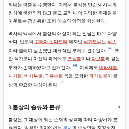
타내는 역할을 수행한다. 따라서 불상은 단순히 하나의
형상에 국한되지 않고 불교 교리 내의 다양한 존재들을
아우르는 광범위한 조형 예술의 영역을 형성한다.
역사적 맥락에서 불상의 대상이 되는 인물은 매우 다양
하다. 인도의
고타마 싯다르타
태자인
석가모니
는
석존
[4]
이라 불리며 실존했던 대표적인 부처로 간주된다.
또
한 석가모니 이전의 과거에도
연등불
이나
다보불
과 같은
[4]
부처가 존재하였다고 전해진다.
이외에도
비파사불
,
시기불
,
비사부불
,
구류손불
등을 포함한
과거칠불
이 불
[4]
상의 주요한 대상이 된다.
3.
불상의 종류와 분류
▾
불상은 그 대상이 되는 존재의 성격에 따라 다양하게 분
류된다. 엄격한 의미에서는
부처
의 존상만을 지칭하지