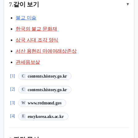
7.
같이 보기
▾
불교 미술
한국의 불교 문화재
삼국 시대 조각 양식
서산 용현리 마애여래삼존상
관세음보살
(새 탭에서 열림)
[1]
contents.history.go.kr
C
(새 탭에서 열림)
[2]
contents.history.go.kr
C
(새 탭에서 열림)
[3]
www.redmond.gov
W
(새 탭에서 열림)
[4]
encykorea.aks.ac.kr
E