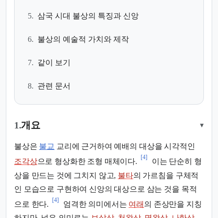
5.
삼국 시대 불상의 특징과 신앙
6.
불상의 예술적 가치와 제작
7.
같이 보기
8.
관련 문서
1.
개요
▾
불상은
불교
교리에 근거하여 예배의 대상을 시각적인
[4]
조각상
으로 형상화한 조형 매체이다.
이는 단순히 형
상을 만드는 것에 그치지 않고,
불타
의 가르침을 구체적
인 모습으로 구현하여 신앙의 대상으로 삼는 것을 목적
[4]
으로 한다.
엄격한 의미에서는
여래
의 존상만을 지칭
하지만, 넓은 의미로는
보살상
,
천왕상
,
명왕상
,
나한상