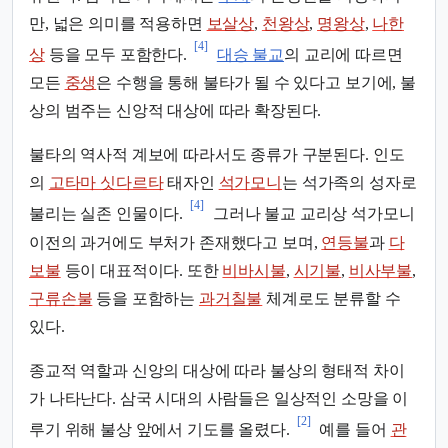
만, 넓은 의미를 적용하면
보살상
,
천왕상
,
명왕상
,
나한
[4]
상
등을 모두 포함한다.
대승 불교
의 교리에 따르면
모든
중생
은 수행을 통해 불타가 될 수 있다고 보기에, 불
상의 범주는 신앙적 대상에 따라 확장된다.
불타의 역사적 계보에 따라서도 종류가 구분된다. 인도
의
고타마 싯다르타
태자인
석가모니
는 석가족의 성자로
[4]
불리는 실존 인물이다.
그러나 불교 교리상 석가모니
이전의 과거에도 부처가 존재했다고 보며,
연등불
과
다
보불
등이 대표적이다. 또한
비바시불
,
시기불
,
비사부불
,
구류손불
등을 포함하는
과거칠불
체계로도 분류할 수
있다.
종교적 역할과 신앙의 대상에 따라 불상의 형태적 차이
가 나타난다. 삼국 시대의 사람들은 일상적인 소망을 이
[2]
루기 위해 불상 앞에서 기도를 올렸다.
예를 들어
관