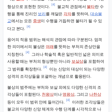
[4]
형상으로 표현한 것이다.
불교적 관점에서
불타
란 수
행을 통해 진리인
보리
를 깨달은
각자
를 뜻하며,
대승불
교
에서는 모든
중생
이 수행을 거듭하면 불타가 될 수 있
[4]
다고 본다.
용어의 적용 범위는 해석의 관점에 따라 구분된다. 엄격
한 의미에서의 불상은
여래
를 뜻하는 부처의 존상만을
[4]
지칭한다.
그러나 학술적 혹은 일반적인 넓은 의미로
사용할 때는 부처의 형상뿐만 아니라
보살상
을 포함하여
[4]
그 범위를 확장한다.
이는 신앙의 대상이 되는 다양한
성격의 조각상들을 포괄하는 개념으로 활용된다.
불상의 범주에는 부처와 보살 외에도 다양한 신격의 조
각상들이 포함된다.
천왕상
이나
명왕상
, 그리고
나한상
[4]
등이 모두 이 범위 안에 들어간다.
이러한 조각상들은
불교의 다양한 신앙 체계와 수행 단계를 시각적으로 나