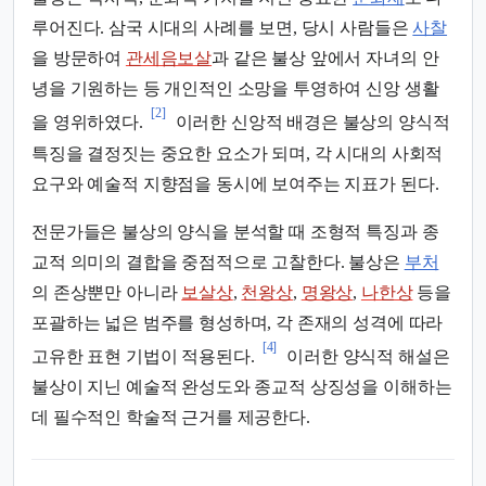
루어진다. 삼국 시대의 사례를 보면, 당시 사람들은
사찰
을 방문하여
관세음보살
과 같은 불상 앞에서 자녀의 안
녕을 기원하는 등 개인적인 소망을 투영하여 신앙 생활
[2]
을 영위하였다.
이러한 신앙적 배경은 불상의 양식적
특징을 결정짓는 중요한 요소가 되며, 각 시대의 사회적
요구와 예술적 지향점을 동시에 보여주는 지표가 된다.
전문가들은 불상의 양식을 분석할 때 조형적 특징과 종
교적 의미의 결합을 중점적으로 고찰한다. 불상은
부처
의 존상뿐만 아니라
보살상
,
천왕상
,
명왕상
,
나한상
등을
포괄하는 넓은 범주를 형성하며, 각 존재의 성격에 따라
[4]
고유한 표현 기법이 적용된다.
이러한 양식적 해설은
불상이 지닌 예술적 완성도와 종교적 상징성을 이해하는
데 필수적인 학술적 근거를 제공한다.