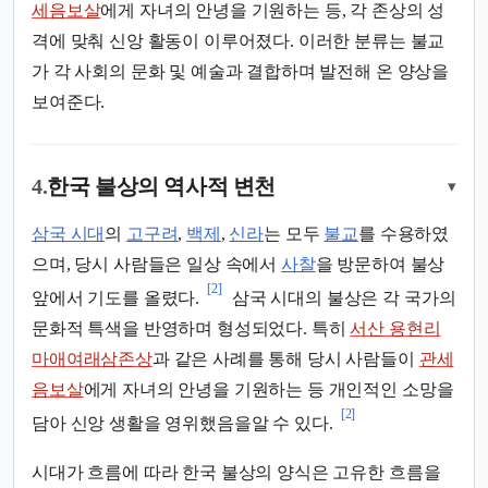
세음보살
에게 자녀의 안녕을 기원하는 등, 각 존상의 성
격에 맞춰 신앙 활동이 이루어졌다. 이러한 분류는 불교
가 각 사회의 문화 및 예술과 결합하며 발전해 온 양상을
보여준다.
4.
한국 불상의 역사적 변천
▾
삼국 시대
의
고구려
,
백제
,
신라
는 모두
불교
를 수용하였
으며, 당시 사람들은 일상 속에서
사찰
을 방문하여 불상
[2]
앞에서 기도를 올렸다.
삼국 시대의 불상은 각 국가의
문화적 특색을 반영하며 형성되었다. 특히
서산 용현리
마애여래삼존상
과 같은 사례를 통해 당시 사람들이
관세
음보살
에게 자녀의 안녕을 기원하는 등 개인적인 소망을
[2]
담아 신앙 생활을 영위했음을알 수 있다.
시대가 흐름에 따라 한국 불상의 양식은 고유한 흐름을